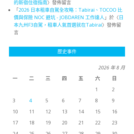
的新宿住宿指南
〉發佈留言
「
2026 日本租車自駕全攻略：Tabirai、TOCOO 比
價與保險 NOC 避坑 - JOBDAREN 工作達人
」於〈
日
本九州F3自駕，租車人氣首選就在Tabirai
〉發佈留
言
歷史事件
2026 年 8 月
一
二
三
四
五
六
日
1
2
3
4
5
6
7
8
9
10
11
12
13
14
15
16
17
18
19
20
21
22
23
24
25
26
27
28
29
30