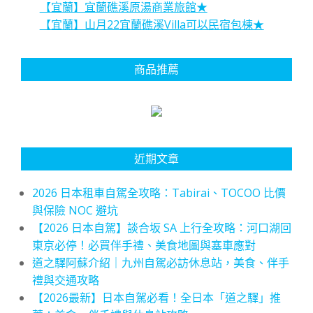
【宜蘭】宜蘭礁溪原湯商業旅館★
【宜蘭】山月22宜蘭礁溪Villa可以民宿包棟★
商品推薦
近期文章
2026 日本租車自駕全攻略：Tabirai、TOCOO 比價
與保險 NOC 避坑
【2026 日本自駕】談合坂 SA 上行全攻略：河口湖回
東京必停！必買伴手禮、美食地圖與塞車應對
道之驛阿蘇介紹｜九州自駕必訪休息站，美食、伴手
禮與交通攻略
【2026最新】日本自駕必看！全日本「道之驛」推