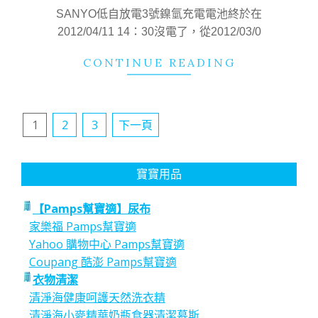
20
SANYO低自放電3號鎳氫充電電池終於在
2012/04/11 14：30沒電了，從2012/03/0
CONTINUE READING
文
1
2
3
下一頁
章
分
寶寶用品
頁
【Pamps幫寶適】尿布
家樂福 Pamps幫寶適
Yahoo 購物中心 Pamps幫寶適
Coupang 酷澎 Pamps幫寶適
衣物清潔
清淨海健康呵護天然洗衣精
清淨海小麥精華奶瓶食器清潔慕斯