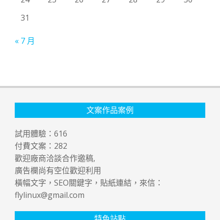
31
« 7 月
文案作品案例
試用體驗：
616
付費文案：
282
歡迎廠商洽談合作邀稿,
廣告欄尚有空位歡迎利用
橫幅文字，SEO關鍵字，貼紙連結，來信：
flylinux@gmail.com
特色站點