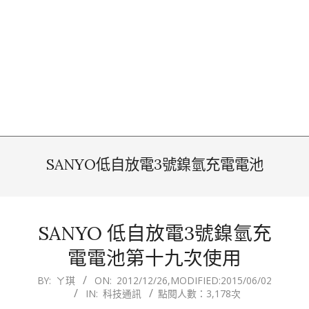
SANYO低自放電3號鎳氫充電電池
SANYO 低自放電3號鎳氫充
電電池第十九次使用
2012-
BY:
ㄚ琪
ON:
2012/12/26
,MODIFIED:
2015/06/02
IN:
科技通訊
點閱人數：3,178次
12-