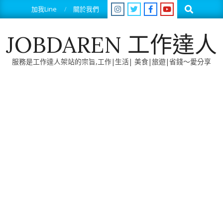
Skip
Search
加我Line
關於我們
to
content
JOBDAREN 工作達人
服務是工作達人架站的宗旨,工作|生活| 美食|旅遊|省錢～愛分享
Primary
Navigation
Menu