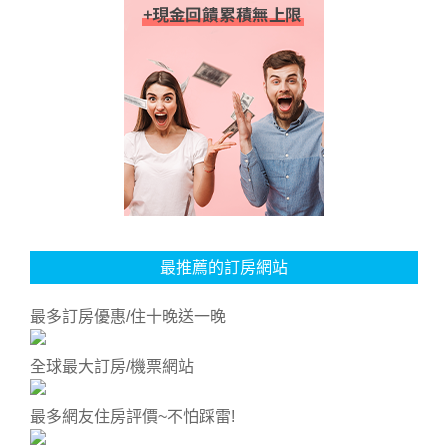
最推薦的訂房網站
最多訂房優惠/住十晚送一晚
全球最大訂房/機票網站
最多網友住房評價~不怕踩雷!