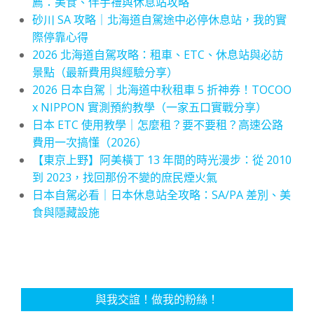
薦：美食、伴手禮與休息站攻略
砂川 SA 攻略｜北海道自駕途中必停休息站，我的實
際停靠心得
2026 北海道自駕攻略：租車、ETC、休息站與必訪
景點（最新費用與經驗分享）
2026 日本自駕｜北海道中秋租車 5 折神券！TOCOO
x NIPPON 實測預約教學（一家五口實戰分享）
日本 ETC 使用教學｜怎麼租？要不要租？高速公路
費用一次搞懂（2026）
【東京上野】阿美橫丁 13 年間的時光漫步：從 2010
到 2023，找回那份不變的庶民煙火氣
日本自駕必看｜日本休息站全攻略：SA/PA 差別、美
食與隱藏設施
與我交誼！做我的粉絲！