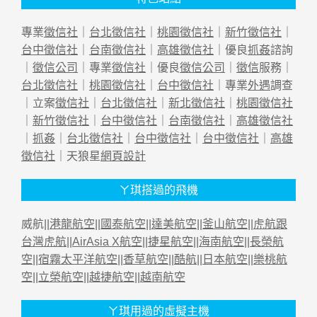
專業
徵信社
｜
台北徵信社
｜
桃園徵信社
｜
新竹徵信社
｜
台中徵信社
｜
台南徵信社
｜
高雄徵信社
｜優良
抓姦
諮詢
｜
徵信公司
｜專業
徵信社
｜優良
徵信公司
｜
徵信
服務｜
台北徵信社
｜
桃園徵信社
｜
台中徵信社
｜專業
外遇
調查
｜立案
徵信社
｜
台北徵信社
｜
新北徵信社
｜
桃園徵信社
｜
新竹徵信社
｜
台中徵信社
｜
台南徵信社
｜
高雄徵信社
｜
抓姦
｜
台北徵信社
｜
台中徵信社
｜
台中徵信社
｜
高雄
徵信社
｜天狼星
網頁設計
ㄚ琪搭過的飛機
威航||
港龍航空
||
國泰航空
||
達美航空
||
釜山航空
||
虎航跟
台灣虎航
||
AirAsia X航空
||
捷星航空
||
海南航空
||
長榮航
空
||
宿霧太平洋航空
||
香草航空
||
酷航
||
日本航空
||
樂桃航
空
||
立榮航空
||
越捷航空
||
越南航空
ㄚ琪用過的虛擬主機