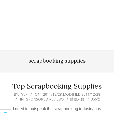
scrapbooking supplies
Top Scrapbooking Supplies
2011-
BY:
ㄚ琪
ON:
2011/12/28
,MODIFIED:
2011/12/28
IN:
SPONSORED REVIEWS
點閱人數：1,356次
12-
28
I need to outspeak the scrapbooking industry has