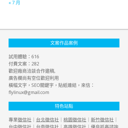
« 7 月
文案作品案例
試用體驗：
616
付費文案：
282
歡迎廠商洽談合作邀稿,
廣告欄尚有空位歡迎利用
橫幅文字，SEO關鍵字，貼紙連結，來信：
flylinux@gmail.com
特色站點
專業
徵信社
｜
台北徵信社
｜
桃園徵信社
｜
新竹徵信社
｜
台中徵信社
｜
台南徵信社
｜
高雄徵信社
｜優良
抓姦
諮詢