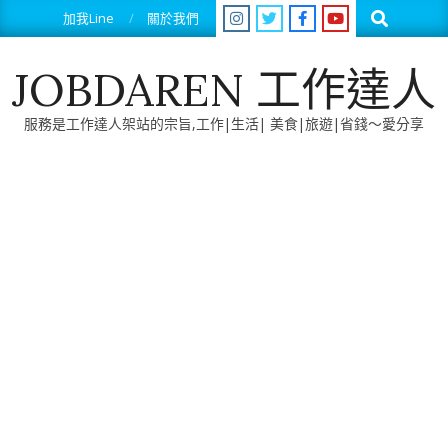
Skip
Search
加我Line
關於我們
to
content
JOBDAREN 工作達人
服務是工作達人架站的宗旨,工作|生活| 美食|旅遊|省錢～愛分享
Primary
Navigation
Menu