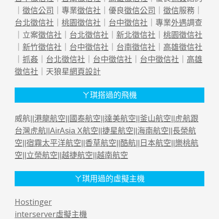
｜
徵信公司
｜專業
徵信社
｜優良
徵信公司
｜
徵信
服務｜
台北徵信社
｜
桃園徵信社
｜
台中徵信社
｜專業
外遇
調查
｜立案
徵信社
｜
台北徵信社
｜
新北徵信社
｜
桃園徵信社
｜
新竹徵信社
｜
台中徵信社
｜
台南徵信社
｜
高雄徵信社
｜
抓姦
｜
台北徵信社
｜
台中徵信社
｜
台中徵信社
｜
高雄
徵信社
｜天狼星
網頁設計
ㄚ琪搭過的飛機
威航||
港龍航空
||
國泰航空
||
達美航空
||
釜山航空
||
虎航跟
台灣虎航
||
AirAsia X航空
||
捷星航空
||
海南航空
||
長榮航
空
||
宿霧太平洋航空
||
香草航空
||
酷航
||
日本航空
||
樂桃航
空
||
立榮航空
||
越捷航空
||
越南航空
ㄚ琪用過的虛擬主機
Hostinger
interserver虛擬主機