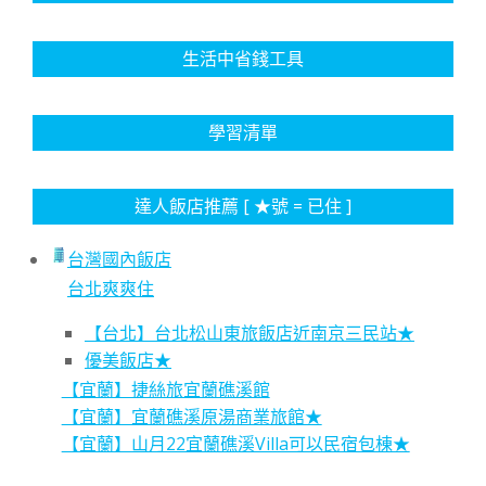
生活中省錢工具
學習清單
達人飯店推薦 [ ★號 = 已住 ]
台灣國內飯店
台北爽爽住
【台北】台北松山東旅飯店近南京三民站★
優美飯店★
【宜蘭】捷絲旅宜蘭礁溪館
【宜蘭】宜蘭礁溪原湯商業旅館★
【宜蘭】山月22宜蘭礁溪Villa可以民宿包棟★