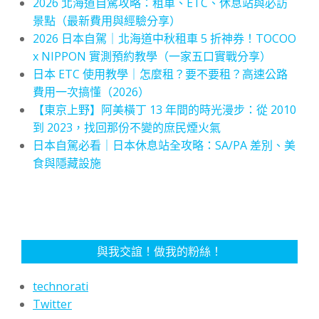
2026 北海道自駕攻略：租車、ETC、休息站與必訪
景點（最新費用與經驗分享）
2026 日本自駕｜北海道中秋租車 5 折神券！TOCOO
x NIPPON 實測預約教學（一家五口實戰分享）
日本 ETC 使用教學｜怎麼租？要不要租？高速公路
費用一次搞懂（2026）
【東京上野】阿美橫丁 13 年間的時光漫步：從 2010
到 2023，找回那份不變的庶民煙火氣
日本自駕必看｜日本休息站全攻略：SA/PA 差別、美
食與隱藏設施
與我交誼！做我的粉絲！
technorati
Twitter