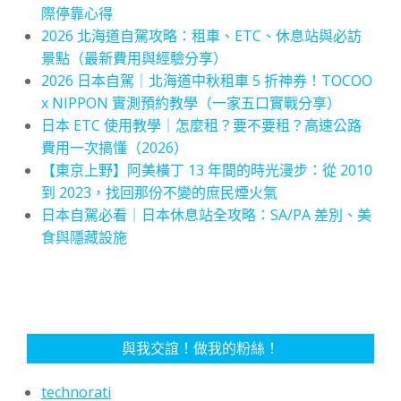
際停靠心得
2026 北海道自駕攻略：租車、ETC、休息站與必訪
景點（最新費用與經驗分享）
2026 日本自駕｜北海道中秋租車 5 折神券！TOCOO
x NIPPON 實測預約教學（一家五口實戰分享）
日本 ETC 使用教學｜怎麼租？要不要租？高速公路
費用一次搞懂（2026）
【東京上野】阿美橫丁 13 年間的時光漫步：從 2010
到 2023，找回那份不變的庶民煙火氣
日本自駕必看｜日本休息站全攻略：SA/PA 差別、美
食與隱藏設施
與我交誼！做我的粉絲！
technorati