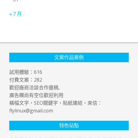
« 7 月
文案作品案例
試用體驗：
616
付費文案：
282
歡迎廠商洽談合作邀稿,
廣告欄尚有空位歡迎利用
橫幅文字，SEO關鍵字，貼紙連結，來信：
flylinux@gmail.com
特色站點