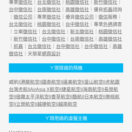
專業
徵信社
｜
台北徵信社
｜
桃園徵信社
｜
新竹徵信社
｜
台中徵信社
｜
台南徵信社
｜
高雄徵信社
｜優良
抓姦
諮詢
｜
徵信公司
｜專業
徵信社
｜優良
徵信公司
｜
徵信
服務｜
台北徵信社
｜
桃園徵信社
｜
台中徵信社
｜專業
外遇
調查
｜立案
徵信社
｜
台北徵信社
｜
新北徵信社
｜
桃園徵信社
｜
新竹徵信社
｜
台中徵信社
｜
台南徵信社
｜
高雄徵信社
｜
抓姦
｜
台北徵信社
｜
台中徵信社
｜
台中徵信社
｜
高雄
徵信社
｜天狼星
網頁設計
ㄚ琪搭過的飛機
威航||
港龍航空
||
國泰航空
||
達美航空
||
釜山航空
||
虎航跟
台灣虎航
||
AirAsia X航空
||
捷星航空
||
海南航空
||
長榮航
空
||
宿霧太平洋航空
||
香草航空
||
酷航
||
日本航空
||
樂桃航
空
||
立榮航空
||
越捷航空
||
越南航空
ㄚ琪用過的虛擬主機