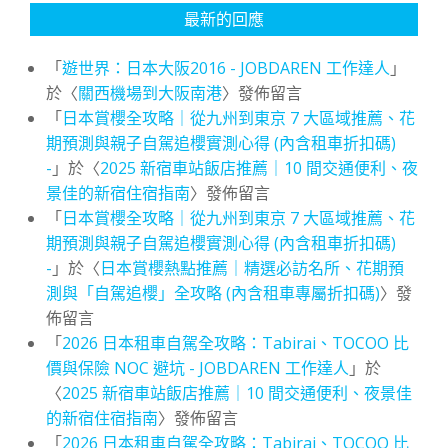
最新的回應
「
遊世界：日本大阪2016 - JOBDAREN 工作達人
」
於〈
關西機場到大阪南港
〉發佈留言
「
日本賞櫻全攻略｜從九州到東京 7 大區域推薦、花
期預測與親子自駕追櫻實測心得 (內含租車折扣碼)
-
」於〈
2025 新宿車站飯店推薦｜10 間交通便利、夜
景佳的新宿住宿指南
〉發佈留言
「
日本賞櫻全攻略｜從九州到東京 7 大區域推薦、花
期預測與親子自駕追櫻實測心得 (內含租車折扣碼)
-
」於〈
日本賞櫻熱點推薦｜精選必訪名所、花期預
測與「自駕追櫻」全攻略 (內含租車專屬折扣碼)
〉發
佈留言
「
2026 日本租車自駕全攻略：Tabirai、TOCOO 比
價與保險 NOC 避坑 - JOBDAREN 工作達人
」於
〈
2025 新宿車站飯店推薦｜10 間交通便利、夜景佳
的新宿住宿指南
〉發佈留言
「
2026 日本租車自駕全攻略：Tabirai、TOCOO 比