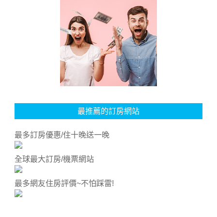
最推薦的訂房網站
最多訂房優惠/住十晚送一晚
全球最大訂房/機票網站
最多網友住房評價~不怕踩雷!