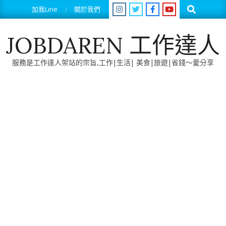
Skip
Search
加我Line
關於我們
to
content
JOBDAREN 工作達人
服務是工作達人架站的宗旨,工作|生活| 美食|旅遊|省錢～愛分享
Primary
Navigation
Menu