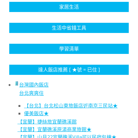
家居生活
生活中省錢工具
學習清單
達人飯店推薦 [ ★號 = 已住 ]
台灣國內飯店
台北爽爽住
【台北】台北松山東旅飯店近南京三民站★
優美飯店★
【宜蘭】捷絲旅宜蘭礁溪館
【宜蘭】宜蘭礁溪原湯商業旅館★
【宜蘭】山月22宜蘭礁溪Villa可以民宿包棟★