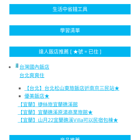
生活中省錢工具
學習清單
達人飯店推薦 [ ★號 = 已住 ]
台灣國內飯店
台北爽爽住
【台北】台北松山東旅飯店近南京三民站★
優美飯店★
【宜蘭】捷絲旅宜蘭礁溪館
【宜蘭】宜蘭礁溪原湯商業旅館★
【宜蘭】山月22宜蘭礁溪Villa可以民宿包棟★
商品推薦