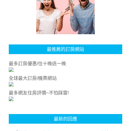
最推薦的訂房網站
最多訂房優惠/住十晚送一晚
全球最大訂房/機票網站
最多網友住房評價~不怕踩雷!
最新的回應