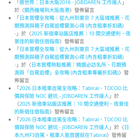
「
遊世界：日本大阪2016 - JOBDAREN 工作達人
」
於〈
關西機場到大阪南港
〉發佈留言
「
日本賞櫻全攻略｜從九州到東京 7 大區域推薦、花
期預測與親子自駕追櫻實測心得 (內含租車折扣碼)
-
」於〈
2025 新宿車站飯店推薦｜10 間交通便利、夜
景佳的新宿住宿指南
〉發佈留言
「
日本賞櫻全攻略｜從九州到東京 7 大區域推薦、花
期預測與親子自駕追櫻實測心得 (內含租車折扣碼)
-
」於〈
日本賞櫻熱點推薦｜精選必訪名所、花期預
測與「自駕追櫻」全攻略 (內含租車專屬折扣碼)
〉發
佈留言
「
2026 日本租車自駕全攻略：Tabirai、TOCOO 比
價與保險 NOC 避坑 - JOBDAREN 工作達人
」於
〈
2025 新宿車站飯店推薦｜10 間交通便利、夜景佳
的新宿住宿指南
〉發佈留言
「
2026 日本租車自駕全攻略：Tabirai、TOCOO 比
價與保險 NOC 避坑 - JOBDAREN 工作達人
」於〈
日
本九州F3自駕，租車人氣首選就在Tabirai
〉發佈留