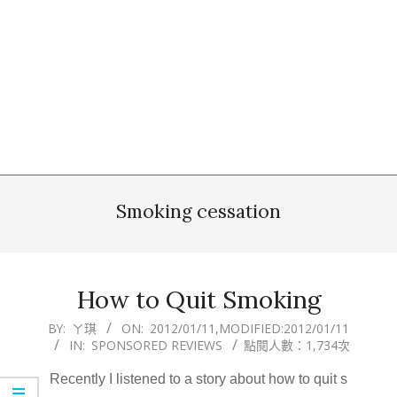
Smoking cessation
How to Quit Smoking
2012-
BY:
ㄚ琪
ON:
2012/01/11
,MODIFIED:
2012/01/11
IN:
SPONSORED REVIEWS
點閱人數：1,734次
01-
11
Recently I listened to a story about how to quit s