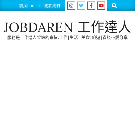
Skip
Search
加我Line
關於我們
to
content
JOBDAREN 工作達人
服務是工作達人架站的宗旨,工作|生活| 美食|旅遊|省錢～愛分享
Primary
Navigation
Menu