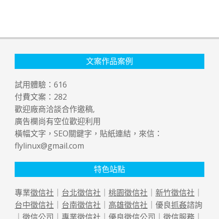
文案作品案例
試用體驗：
616
付費文案：
282
歡迎廠商洽談合作邀稿,
廣告欄尚有空位歡迎利用
橫幅文字，SEO關鍵字，貼紙連結，來信：
flylinux@gmail.com
特色站點
專業
徵信社
｜
台北徵信社
｜
桃園徵信社
｜
新竹徵信社
｜
台中徵信社
｜
台南徵信社
｜
高雄徵信社
｜優良
抓姦
諮詢
｜
徵信公司
｜專業
徵信社
｜優良
徵信公司
｜
徵信
服務｜