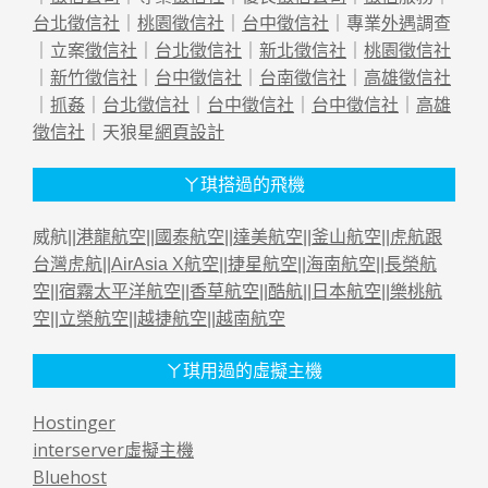
台北徵信社
｜
桃園徵信社
｜
台中徵信社
｜專業
外遇
調查
｜立案
徵信社
｜
台北徵信社
｜
新北徵信社
｜
桃園徵信社
｜
新竹徵信社
｜
台中徵信社
｜
台南徵信社
｜
高雄徵信社
｜
抓姦
｜
台北徵信社
｜
台中徵信社
｜
台中徵信社
｜
高雄
徵信社
｜天狼星
網頁設計
ㄚ琪搭過的飛機
威航||
港龍航空
||
國泰航空
||
達美航空
||
釜山航空
||
虎航跟
台灣虎航
||
AirAsia X航空
||
捷星航空
||
海南航空
||
長榮航
空
||
宿霧太平洋航空
||
香草航空
||
酷航
||
日本航空
||
樂桃航
空
||
立榮航空
||
越捷航空
||
越南航空
ㄚ琪用過的虛擬主機
Hostinger
interserver虛擬主機
Bluehost