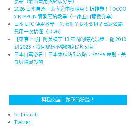
景點（最新費用與經驗分享）
2026 日本自駕｜北海道中秋租車 5 折神券！TOCOO
x NIPPON 實測預約教學（一家五口實戰分享）
日本 ETC 使用教學｜怎麼租？要不要租？高速公路
費用一次搞懂（2026）
【東京上野】阿美橫丁 13 年間的時光漫步：從 2010
到 2023，找回那份不變的庶民煙火氣
日本自駕必看｜日本休息站全攻略：SA/PA 差別、美
食與隱藏設施
與我交誼！做我的粉絲！
technorati
Twitter