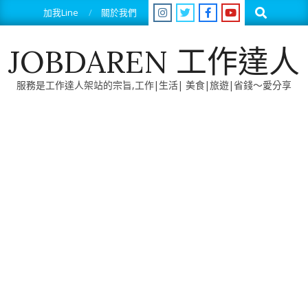
Skip
Search
加我Line
關於我們
to
content
JOBDAREN 工作達人
服務是工作達人架站的宗旨,工作|生活| 美食|旅遊|省錢～愛分享
Primary
Navigation
Menu