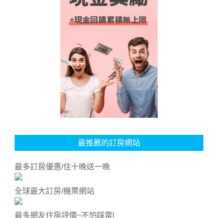
最推薦的訂房網站
最多訂房優惠/住十晚送一晚
全球最大訂房/機票網站
最多網友住房評價~不怕踩雷!