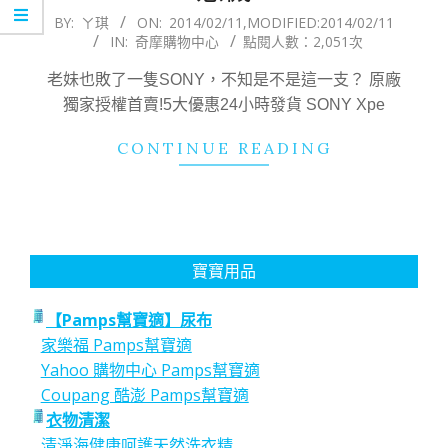
2014-
BY:
ㄚ琪
ON:
2014/02/11
,MODIFIED:
2014/02/11
IN:
奇摩購物中心
點閱人數：2,051次
02-
11
老妹也敗了一隻SONY，不知是不是這一支？ 原廠
獨家授權首賣!5大優惠24小時發貨 SONY Xpe
CONTINUE READING
寶寶用品
【Pamps幫寶適】尿布
家樂福 Pamps幫寶適
Yahoo 購物中心 Pamps幫寶適
Coupang 酷澎 Pamps幫寶適
衣物清潔
清淨海健康呵護天然洗衣精