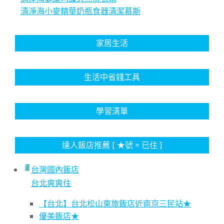
清淨海小麥精華奶瓶食器清潔慕斯
家居生活
生活中省錢工具
學習清單
達人飯店推薦 [ ★號 = 已住 ]
台灣國內飯店
台北爽爽住
【台北】台北松山東旅飯店近南京三民站★
優美飯店★