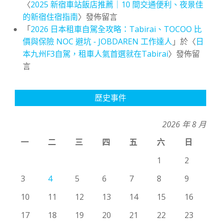
〈
2025 新宿車站飯店推薦｜10 間交通便利、夜景佳
的新宿住宿指南
〉發佈留言
「
2026 日本租車自駕全攻略：Tabirai、TOCOO 比
價與保險 NOC 避坑 - JOBDAREN 工作達人
」於〈
日
本九州F3自駕，租車人氣首選就在Tabirai
〉發佈留
言
歷史事件
2026 年 8 月
一
二
三
四
五
六
日
1
2
3
4
5
6
7
8
9
10
11
12
13
14
15
16
17
18
19
20
21
22
23