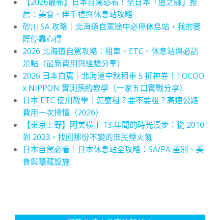
【2026最新】日本自駕必看！全日本「道之驛」推
薦：美食、伴手禮與休息站攻略
砂川 SA 攻略｜北海道自駕途中必停休息站，我的實
際停靠心得
2026 北海道自駕攻略：租車、ETC、休息站與必訪
景點（最新費用與經驗分享）
2026 日本自駕｜北海道中秋租車 5 折神券！TOCOO
x NIPPON 實測預約教學（一家五口實戰分享）
日本 ETC 使用教學｜怎麼租？要不要租？高速公路
費用一次搞懂（2026）
【東京上野】阿美橫丁 13 年間的時光漫步：從 2010
到 2023，找回那份不變的庶民煙火氣
日本自駕必看｜日本休息站全攻略：SA/PA 差別、美
食與隱藏設施