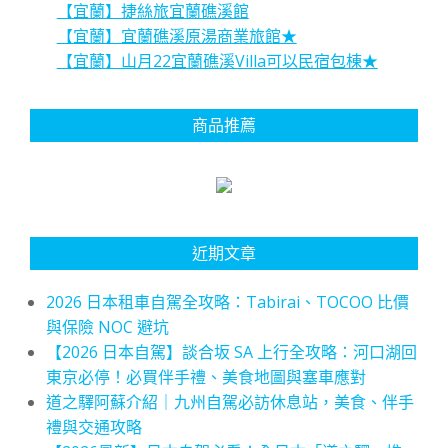
【宜蘭】捷絲旅宜蘭礁溪館
【宜蘭】宜蘭礁溪原湯商業旅館★
【宜蘭】山月22宜蘭礁溪Villa可以民宿包棟★
商品推薦
近期文章
2026 日本租車自駕全攻略：Tabirai、TOCOO 比價
與保險 NOC 避坑
【2026 日本自駕】談合坂 SA 上行全攻略：河口湖回
東京必停！必買伴手禮、美食地圖與塞車應對
道之驛阿蘇介紹｜九州自駕必訪休息站，美食、伴手
禮與交通攻略