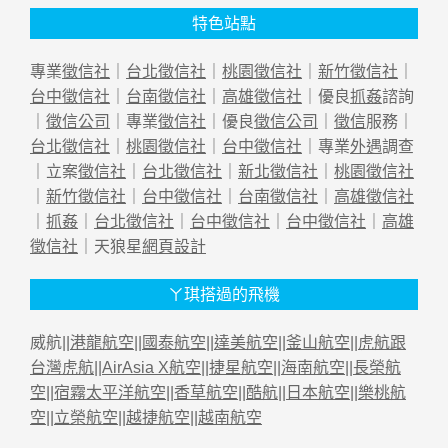
特色站點
專業
徵信社
｜
台北徵信社
｜
桃園徵信社
｜
新竹徵信社
｜
台中徵信社
｜
台南徵信社
｜
高雄徵信社
｜優良
抓姦
諮詢
｜
徵信公司
｜專業
徵信社
｜優良
徵信公司
｜
徵信
服務｜
台北徵信社
｜
桃園徵信社
｜
台中徵信社
｜專業
外遇
調查
｜立案
徵信社
｜
台北徵信社
｜
新北徵信社
｜
桃園徵信社
｜
新竹徵信社
｜
台中徵信社
｜
台南徵信社
｜
高雄徵信社
｜
抓姦
｜
台北徵信社
｜
台中徵信社
｜
台中徵信社
｜
高雄
徵信社
｜天狼星
網頁設計
ㄚ琪搭過的飛機
威航||
港龍航空
||
國泰航空
||
達美航空
||
釜山航空
||
虎航跟
台灣虎航
||
AirAsia X航空
||
捷星航空
||
海南航空
||
長榮航
空
||
宿霧太平洋航空
||
香草航空
||
酷航
||
日本航空
||
樂桃航
空
||
立榮航空
||
越捷航空
||
越南航空