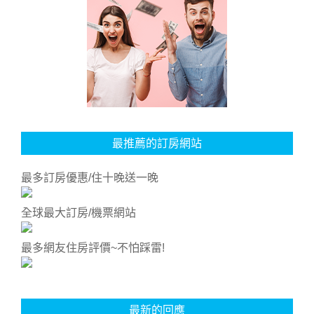
最推薦的訂房網站
最多訂房優惠/住十晚送一晚
全球最大訂房/機票網站
最多網友住房評價~不怕踩雷!
最新的回應