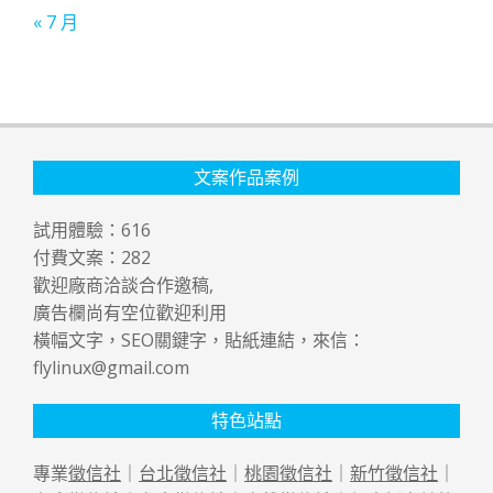
« 7 月
文案作品案例
試用體驗：
616
付費文案：
282
歡迎廠商洽談合作邀稿,
廣告欄尚有空位歡迎利用
橫幅文字，SEO關鍵字，貼紙連結，來信：
flylinux@gmail.com
特色站點
專業
徵信社
｜
台北徵信社
｜
桃園徵信社
｜
新竹徵信社
｜