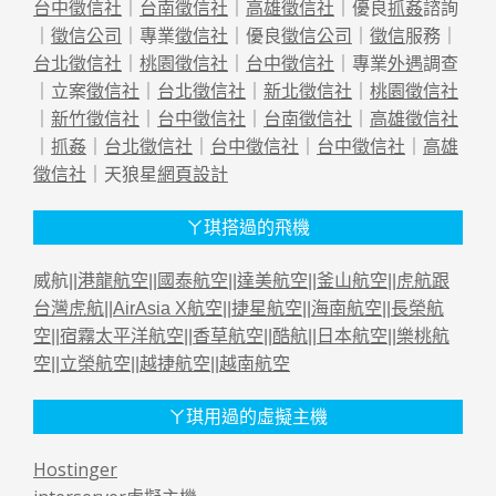
台中徵信社
｜
台南徵信社
｜
高雄徵信社
｜優良
抓姦
諮詢
｜
徵信公司
｜專業
徵信社
｜優良
徵信公司
｜
徵信
服務｜
台北徵信社
｜
桃園徵信社
｜
台中徵信社
｜專業
外遇
調查
｜立案
徵信社
｜
台北徵信社
｜
新北徵信社
｜
桃園徵信社
｜
新竹徵信社
｜
台中徵信社
｜
台南徵信社
｜
高雄徵信社
｜
抓姦
｜
台北徵信社
｜
台中徵信社
｜
台中徵信社
｜
高雄
徵信社
｜天狼星
網頁設計
ㄚ琪搭過的飛機
威航||
港龍航空
||
國泰航空
||
達美航空
||
釜山航空
||
虎航跟
台灣虎航
||
AirAsia X航空
||
捷星航空
||
海南航空
||
長榮航
空
||
宿霧太平洋航空
||
香草航空
||
酷航
||
日本航空
||
樂桃航
空
||
立榮航空
||
越捷航空
||
越南航空
ㄚ琪用過的虛擬主機
Hostinger