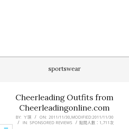
sportswear
Cheerleading Outfits from
Cheerleadingonline.com
2011-
BY:
ㄚ琪
ON:
2011/11/30
,MODIFIED:
2011/11/30
IN:
SPONSORED REVIEWS
點閱人數：1,711次
11-