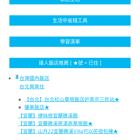
生活中省錢工具
學習清單
達人飯店推薦 [ ★號 = 已住 ]
台灣國內飯店
台北爽爽住
【台北】台北松山東旅飯店近南京三民站★
優美飯店★
【宜蘭】捷絲旅宜蘭礁溪館
【宜蘭】宜蘭礁溪原湯商業旅館★
【宜蘭】山月22宜蘭礁溪Villa可以民宿包棟★