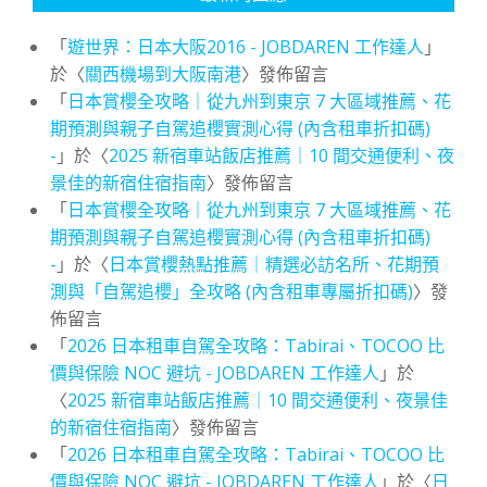
「
遊世界：日本大阪2016 - JOBDAREN 工作達人
」
於〈
關西機場到大阪南港
〉發佈留言
「
日本賞櫻全攻略｜從九州到東京 7 大區域推薦、花
期預測與親子自駕追櫻實測心得 (內含租車折扣碼)
-
」於〈
2025 新宿車站飯店推薦｜10 間交通便利、夜
景佳的新宿住宿指南
〉發佈留言
「
日本賞櫻全攻略｜從九州到東京 7 大區域推薦、花
期預測與親子自駕追櫻實測心得 (內含租車折扣碼)
-
」於〈
日本賞櫻熱點推薦｜精選必訪名所、花期預
測與「自駕追櫻」全攻略 (內含租車專屬折扣碼)
〉發
佈留言
「
2026 日本租車自駕全攻略：Tabirai、TOCOO 比
價與保險 NOC 避坑 - JOBDAREN 工作達人
」於
〈
2025 新宿車站飯店推薦｜10 間交通便利、夜景佳
的新宿住宿指南
〉發佈留言
「
2026 日本租車自駕全攻略：Tabirai、TOCOO 比
價與保險 NOC 避坑 - JOBDAREN 工作達人
」於〈
日