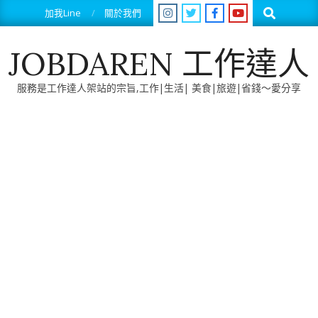
Skip
Search
加我Line
關於我們
to
content
JOBDAREN 工作達人
服務是工作達人架站的宗旨,工作|生活| 美食|旅遊|省錢～愛分享
Primary
Navigation
Menu