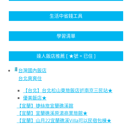
生活中省錢工具
學習清單
達人飯店推薦 [ ★號 = 已住 ]
台灣國內飯店
台北爽爽住
【台北】台北松山東旅飯店近南京三民站★
優美飯店★
【宜蘭】捷絲旅宜蘭礁溪館
【宜蘭】宜蘭礁溪原湯商業旅館★
【宜蘭】山月22宜蘭礁溪Villa可以民宿包棟★