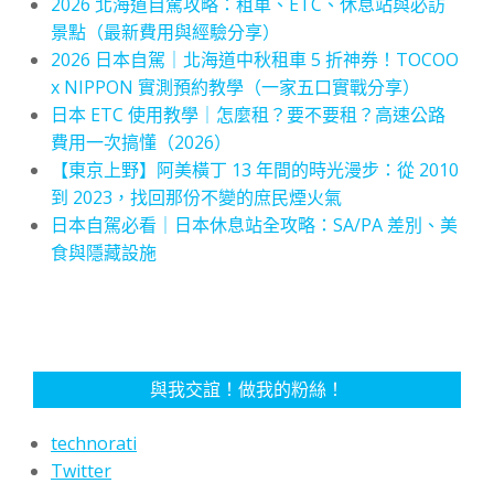
2026 北海道自駕攻略：租車、ETC、休息站與必訪
景點（最新費用與經驗分享）
2026 日本自駕｜北海道中秋租車 5 折神券！TOCOO
x NIPPON 實測預約教學（一家五口實戰分享）
日本 ETC 使用教學｜怎麼租？要不要租？高速公路
費用一次搞懂（2026）
【東京上野】阿美橫丁 13 年間的時光漫步：從 2010
到 2023，找回那份不變的庶民煙火氣
日本自駕必看｜日本休息站全攻略：SA/PA 差別、美
食與隱藏設施
與我交誼！做我的粉絲！
technorati
Twitter