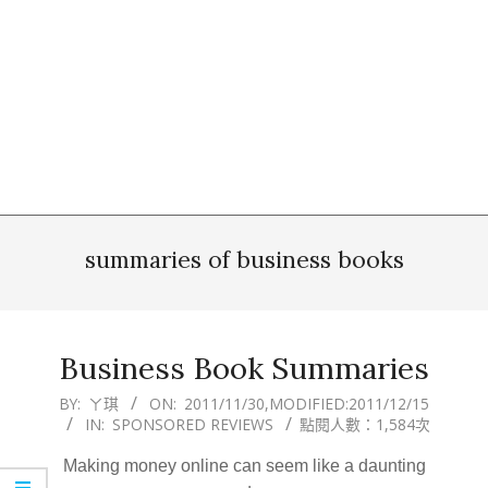
summaries of business books
Business Book Summaries
2011-
BY:
ㄚ琪
ON:
2011/11/30
,MODIFIED:
2011/12/15
IN:
SPONSORED REVIEWS
點閱人數：1,584次
11-
30
Making money online can seem like a daunting