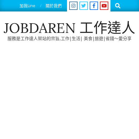
Skip
Search
加我Line
關於我們
to
content
JOBDAREN 工作達人
服務是工作達人架站的宗旨,工作|生活| 美食|旅遊|省錢～愛分享
Primary
Navigation
Menu