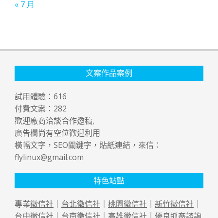
« 7 月
文案作品案例
試用體驗：
616
付費文案：
282
歡迎廠商洽談合作邀稿,
廣告欄尚有空位歡迎利用
橫幅文字，SEO關鍵字，貼紙連結，來信：
flylinux@gmail.com
特色站點
專業
徵信社
｜
台北徵信社
｜
桃園徵信社
｜
新竹徵信社
｜
台中徵信社
｜
台南徵信社
｜
高雄徵信社
｜優良
抓姦
諮詢