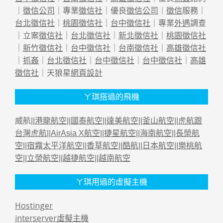
｜
徵信公司
｜專業
徵信社
｜優良
徵信公司
｜
徵信
服務｜
台北徵信社
｜
桃園徵信社
｜
台中徵信社
｜專業
外遇
調查
｜立案
徵信社
｜
台北徵信社
｜
新北徵信社
｜
桃園徵信社
｜
新竹徵信社
｜
台中徵信社
｜
台南徵信社
｜
高雄徵信社
｜
抓姦
｜
台北徵信社
｜
台中徵信社
｜
台中徵信社
｜
高雄
徵信社
｜天狼星
網頁設計
ㄚ琪搭過的飛機
威航||
港龍航空
||
國泰航空
||
達美航空
||
釜山航空
||
虎航跟
台灣虎航
||
AirAsia X航空
||
捷星航空
||
海南航空
||
長榮航
空
||
宿霧太平洋航空
||
香草航空
||
酷航
||
日本航空
||
樂桃航
空
||
立榮航空
||
越捷航空
||
越南航空
ㄚ琪用過的虛擬主機
Hostinger
interserver虛擬主機