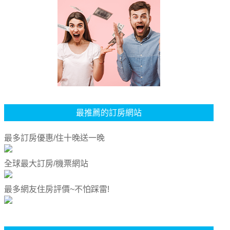
最推薦的訂房網站
最多訂房優惠/住十晚送一晚
全球最大訂房/機票網站
最多網友住房評價~不怕踩雷!