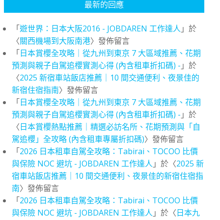
最新的回應
「
遊世界：日本大阪2016 - JOBDAREN 工作達人
」於
〈
關西機場到大阪南港
〉發佈留言
「
日本賞櫻全攻略｜從九州到東京 7 大區域推薦、花期
預測與親子自駕追櫻實測心得 (內含租車折扣碼) -
」於
〈
2025 新宿車站飯店推薦｜10 間交通便利、夜景佳的
新宿住宿指南
〉發佈留言
「
日本賞櫻全攻略｜從九州到東京 7 大區域推薦、花期
預測與親子自駕追櫻實測心得 (內含租車折扣碼) -
」於
〈
日本賞櫻熱點推薦｜精選必訪名所、花期預測與「自
駕追櫻」全攻略 (內含租車專屬折扣碼)
〉發佈留言
「
2026 日本租車自駕全攻略：Tabirai、TOCOO 比價
與保險 NOC 避坑 - JOBDAREN 工作達人
」於〈
2025 新
宿車站飯店推薦｜10 間交通便利、夜景佳的新宿住宿指
南
〉發佈留言
「
2026 日本租車自駕全攻略：Tabirai、TOCOO 比價
與保險 NOC 避坑 - JOBDAREN 工作達人
」於〈
日本九