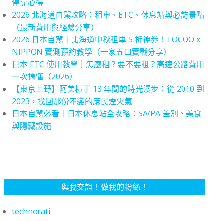
停靠心得
2026 北海道自駕攻略：租車、ETC、休息站與必訪景點
（最新費用與經驗分享）
2026 日本自駕｜北海道中秋租車 5 折神券！TOCOO x
NIPPON 實測預約教學（一家五口實戰分享）
日本 ETC 使用教學｜怎麼租？要不要租？高速公路費用
一次搞懂（2026）
【東京上野】阿美橫丁 13 年間的時光漫步：從 2010 到
2023，找回那份不變的庶民煙火氣
日本自駕必看｜日本休息站全攻略：SA/PA 差別、美食
與隱藏設施
與我交誼！做我的粉絲！
technorati