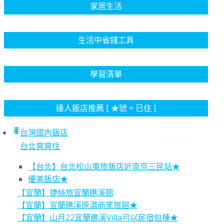
家居生活
生活中省錢工具
學習清單
達人飯店推薦 [ ★號 = 已住 ]
台灣國內飯店
台北爽爽住
【台北】台北松山東旅飯店近南京三民站★
優美飯店★
【宜蘭】捷絲旅宜蘭礁溪館
【宜蘭】宜蘭礁溪原湯商業旅館★
【宜蘭】山月22宜蘭礁溪Villa可以民宿包棟★