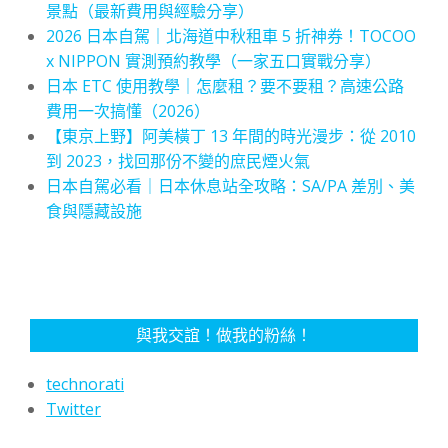
景點（最新費用與經驗分享）
2026 日本自駕｜北海道中秋租車 5 折神券！TOCOO
x NIPPON 實測預約教學（一家五口實戰分享）
日本 ETC 使用教學｜怎麼租？要不要租？高速公路
費用一次搞懂（2026）
【東京上野】阿美橫丁 13 年間的時光漫步：從 2010
到 2023，找回那份不變的庶民煙火氣
日本自駕必看｜日本休息站全攻略：SA/PA 差別、美
食與隱藏設施
與我交誼！做我的粉絲！
technorati
Twitter