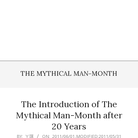
THE MYTHICAL MAN-MONTH
The Introduction of The
Mythical Man-Month after
20 Years
2011-
BY:
ㄚ琪
ON:
2011/06/01
,MODIFIED:
2011/05/31