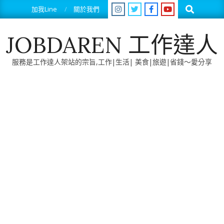
Skip
Search
加我Line
關於我們
to
content
JOBDAREN 工作達人
服務是工作達人架站的宗旨,工作|生活| 美食|旅遊|省錢～愛分享
Primary
Navigation
Menu