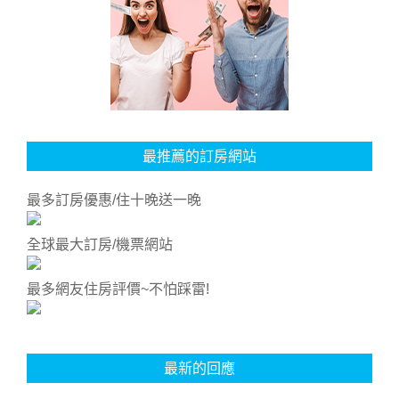
最推薦的訂房網站
最多訂房優惠/住十晚送一晚
全球最大訂房/機票網站
最多網友住房評價~不怕踩雷!
最新的回應