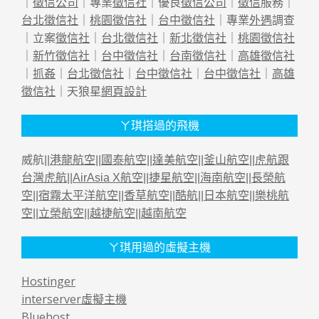
｜
徵信公司
｜專業
徵信社
｜優良
徵信公司
｜
徵信
服務｜
台北徵信社
｜
桃園徵信社
｜
台中徵信社
｜專業
外遇
調查
｜立案
徵信社
｜
台北徵信社
｜
新北徵信社
｜
桃園徵信社
｜
新竹徵信社
｜
台中徵信社
｜
台南徵信社
｜
高雄徵信社
｜
抓姦
｜
台北徵信社
｜
台中徵信社
｜
台中徵信社
｜
高雄
徵信社
｜天狼星
網頁設計
ㄚ琪搭過的飛機
威航||
港龍航空
||
國泰航空
||
達美航空
||
釜山航空
||
虎航跟
台灣虎航
||
AirAsia X航空
||
捷星航空
||
海南航空
||
長榮航
空
||
宿霧太平洋航空
||
香草航空
||
酷航
||
日本航空
||
樂桃航
空
||
立榮航空
||
越捷航空
||
越南航空
ㄚ琪用過的虛擬主機
Hostinger
interserver虛擬主機
Bluehost