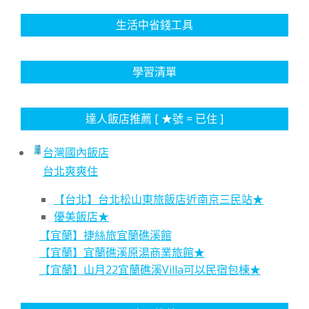
生活中省錢工具
學習清單
達人飯店推薦 [ ★號 = 已住 ]
台灣國內飯店
台北爽爽住
【台北】台北松山東旅飯店近南京三民站★
優美飯店★
【宜蘭】捷絲旅宜蘭礁溪館
【宜蘭】宜蘭礁溪原湯商業旅館★
【宜蘭】山月22宜蘭礁溪Villa可以民宿包棟★