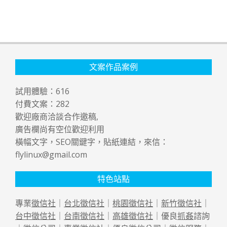
文案作品案例
試用體驗：
616
付費文案：
282
歡迎廠商洽談合作邀稿,
廣告欄尚有空位歡迎利用
橫幅文字，SEO關鍵字，貼紙連結，來信：
flylinux@gmail.com
特色站點
專業
徵信社
｜
台北徵信社
｜
桃園徵信社
｜
新竹徵信社
｜
台中徵信社
｜
台南徵信社
｜
高雄徵信社
｜優良
抓姦
諮詢