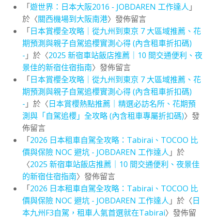
「
遊世界：日本大阪2016 - JOBDAREN 工作達人
」
於〈
關西機場到大阪南港
〉發佈留言
「
日本賞櫻全攻略｜從九州到東京 7 大區域推薦、花
期預測與親子自駕追櫻實測心得 (內含租車折扣碼)
-
」於〈
2025 新宿車站飯店推薦｜10 間交通便利、夜
景佳的新宿住宿指南
〉發佈留言
「
日本賞櫻全攻略｜從九州到東京 7 大區域推薦、花
期預測與親子自駕追櫻實測心得 (內含租車折扣碼)
-
」於〈
日本賞櫻熱點推薦｜精選必訪名所、花期預
測與「自駕追櫻」全攻略 (內含租車專屬折扣碼)
〉發
佈留言
「
2026 日本租車自駕全攻略：Tabirai、TOCOO 比
價與保險 NOC 避坑 - JOBDAREN 工作達人
」於
〈
2025 新宿車站飯店推薦｜10 間交通便利、夜景佳
的新宿住宿指南
〉發佈留言
「
2026 日本租車自駕全攻略：Tabirai、TOCOO 比
價與保險 NOC 避坑 - JOBDAREN 工作達人
」於〈
日
本九州F3自駕，租車人氣首選就在Tabirai
〉發佈留