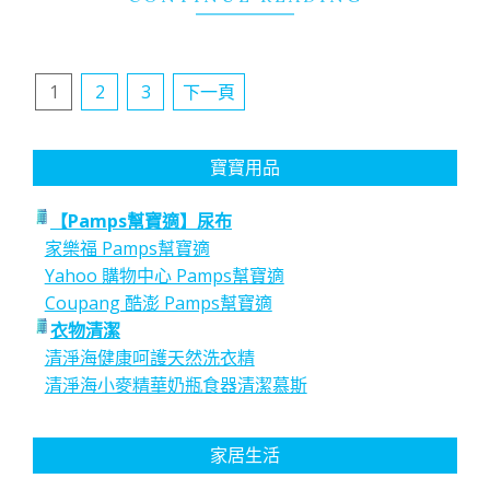
文
1
2
3
下一頁
章
分
寶寶用品
頁
【Pamps幫寶適】尿布
家樂福 Pamps幫寶適
Yahoo 購物中心 Pamps幫寶適
Coupang 酷澎 Pamps幫寶適
衣物清潔
清淨海健康呵護天然洗衣精
清淨海小麥精華奶瓶食器清潔慕斯
家居生活