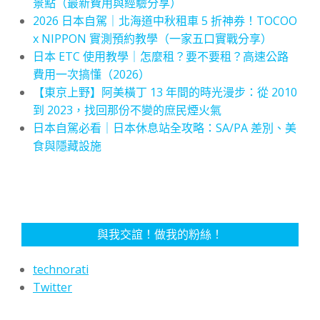
景點（最新費用與經驗分享）
2026 日本自駕｜北海道中秋租車 5 折神券！TOCOO
x NIPPON 實測預約教學（一家五口實戰分享）
日本 ETC 使用教學｜怎麼租？要不要租？高速公路
費用一次搞懂（2026）
【東京上野】阿美橫丁 13 年間的時光漫步：從 2010
到 2023，找回那份不變的庶民煙火氣
日本自駕必看｜日本休息站全攻略：SA/PA 差別、美
食與隱藏設施
與我交誼！做我的粉絲！
technorati
Twitter