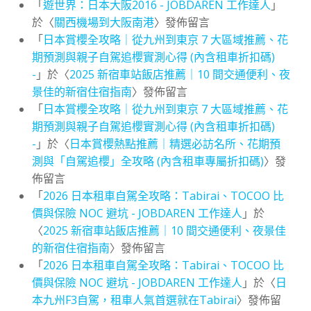
「
遊世界：日本大阪2016 - JOBDAREN 工作達人
」
於〈
關西機場到大阪南港
〉發佈留言
「
日本賞櫻全攻略｜從九州到東京 7 大區域推薦、花
期預測與親子自駕追櫻實測心得 (內含租車折扣碼)
-
」於〈
2025 新宿車站飯店推薦｜10 間交通便利、夜
景佳的新宿住宿指南
〉發佈留言
「
日本賞櫻全攻略｜從九州到東京 7 大區域推薦、花
期預測與親子自駕追櫻實測心得 (內含租車折扣碼)
-
」於〈
日本賞櫻熱點推薦｜精選必訪名所、花期預
測與「自駕追櫻」全攻略 (內含租車專屬折扣碼)
〉發
佈留言
「
2026 日本租車自駕全攻略：Tabirai、TOCOO 比
價與保險 NOC 避坑 - JOBDAREN 工作達人
」於
〈
2025 新宿車站飯店推薦｜10 間交通便利、夜景佳
的新宿住宿指南
〉發佈留言
「
2026 日本租車自駕全攻略：Tabirai、TOCOO 比
價與保險 NOC 避坑 - JOBDAREN 工作達人
」於〈
日
本九州F3自駕，租車人氣首選就在Tabirai
〉發佈留