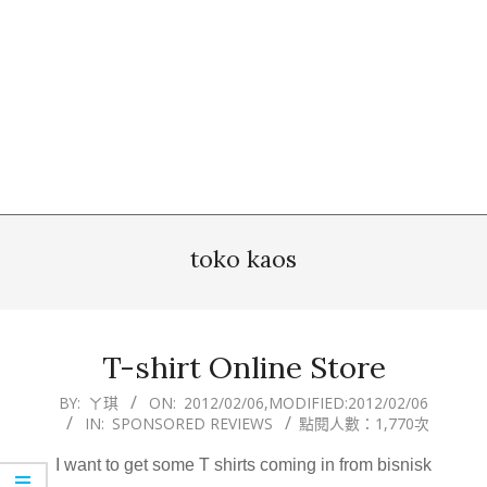
toko kaos
T-shirt Online Store
2012-
BY:
ㄚ琪
ON:
2012/02/06
,MODIFIED:
2012/02/06
IN:
SPONSORED REVIEWS
點閱人數：1,770次
02-
06
I want to get some T shirts coming in from bisnisk