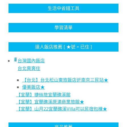
生活中省錢工具
學習清單
達人飯店推薦 [ ★號 = 已住 ]
台灣國內飯店
台北爽爽住
【台北】台北松山東旅飯店近南京三民站★
優美飯店★
【宜蘭】捷絲旅宜蘭礁溪館
【宜蘭】宜蘭礁溪原湯商業旅館★
【宜蘭】山月22宜蘭礁溪Villa可以民宿包棟★
商品推薦