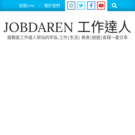
Skip
Search
加我Line
關於我們
to
content
JOBDAREN 工作達人
服務是工作達人架站的宗旨,工作|生活| 美食|旅遊|省錢～愛分享
Primary
Navigation
Menu