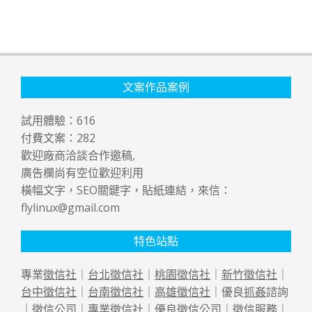
文案作品案例
試用體驗：
616
付費文案：
282
歡迎廠商洽談合作邀稿,
廣告欄尚有空位歡迎利用
橫幅文字，SEO關鍵字，貼紙連結，來信：
flylinux@gmail.com
特色站點
專業
徵信社
｜
台北徵信社
｜
桃園徵信社
｜
新竹徵信社
｜
台中徵信社
｜
台南徵信社
｜
高雄徵信社
｜優良
抓姦
諮詢
｜
徵信公司
｜專業
徵信社
｜優良
徵信公司
｜
徵信
服務｜