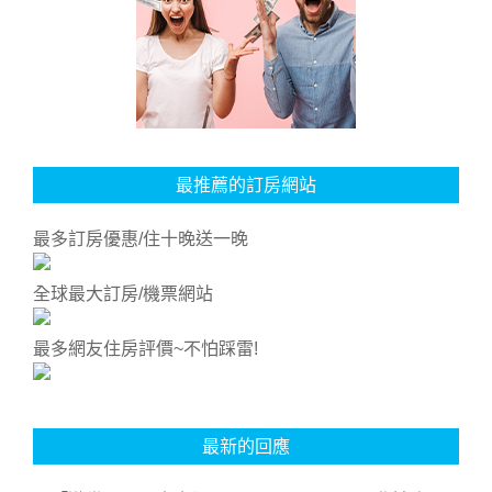
最推薦的訂房網站
最多訂房優惠/住十晚送一晚
全球最大訂房/機票網站
最多網友住房評價~不怕踩雷!
最新的回應