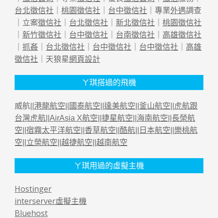
台北徵信社
｜
桃園徵信社
｜
台中徵信社
｜專業
外遇
調查
｜立案
徵信社
｜
台北徵信社
｜
新北徵信社
｜
桃園徵信社
｜
新竹徵信社
｜
台中徵信社
｜
台南徵信社
｜
高雄徵信社
｜
抓姦
｜
台北徵信社
｜
台中徵信社
｜
台中徵信社
｜
高雄
徵信社
｜天狼星
網頁設計
ㄚ琪搭過的飛機
威航||
港龍航空
||
國泰航空
||
達美航空
||
釜山航空
||
虎航跟
台灣虎航
||
AirAsia X航空
||
捷星航空
||
海南航空
||
長榮航
空
||
宿霧太平洋航空
||
香草航空
||
酷航
||
日本航空
||
樂桃航
空
||
立榮航空
||
越捷航空
||
越南航空
ㄚ琪用過的虛擬主機
Hostinger
interserver虛擬主機
Bluehost