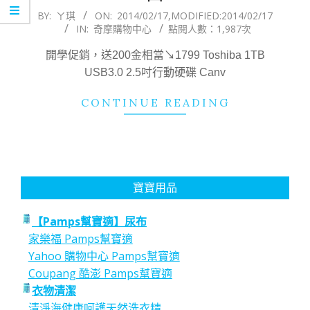
2014-
BY:
ㄚ琪
ON:
2014/02/17
,MODIFIED:
2014/02/17
IN:
奇摩購物中心
點閱人數：1,987次
02-
17
開學促銷，送200金相當↘1799 Toshiba 1TB
USB3.0 2.5吋行動硬碟 Canv
CONTINUE READING
寶寶用品
【Pamps幫寶適】尿布
家樂福 Pamps幫寶適
Yahoo 購物中心 Pamps幫寶適
Coupang 酷澎 Pamps幫寶適
衣物清潔
清淨海健康呵護天然洗衣精