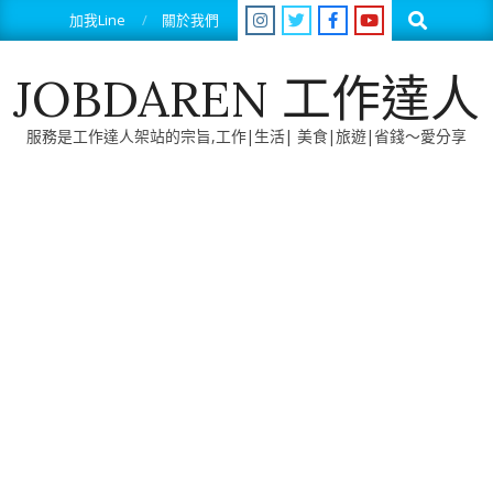
Skip
Search
加我Line
關於我們
to
content
JOBDAREN 工作達人
服務是工作達人架站的宗旨,工作|生活| 美食|旅遊|省錢～愛分享
Primary
Navigation
Menu