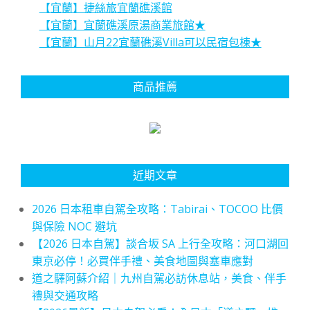
【宜蘭】捷絲旅宜蘭礁溪館
【宜蘭】宜蘭礁溪原湯商業旅館★
【宜蘭】山月22宜蘭礁溪Villa可以民宿包棟★
商品推薦
近期文章
2026 日本租車自駕全攻略：Tabirai、TOCOO 比價
與保險 NOC 避坑
【2026 日本自駕】談合坂 SA 上行全攻略：河口湖回
東京必停！必買伴手禮、美食地圖與塞車應對
道之驛阿蘇介紹｜九州自駕必訪休息站，美食、伴手
禮與交通攻略