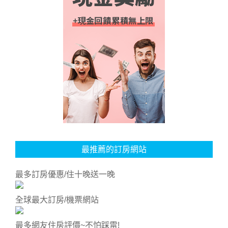
最推薦的訂房網站
最多訂房優惠/住十晚送一晚
全球最大訂房/機票網站
最多網友住房評價~不怕踩雷!