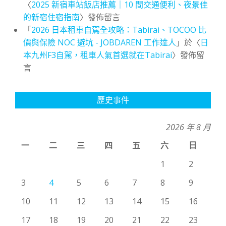
〈
2025 新宿車站飯店推薦｜10 間交通便利、夜景佳
的新宿住宿指南
〉發佈留言
「
2026 日本租車自駕全攻略：Tabirai、TOCOO 比
價與保險 NOC 避坑 - JOBDAREN 工作達人
」於〈
日
本九州F3自駕，租車人氣首選就在Tabirai
〉發佈留
言
歷史事件
2026 年 8 月
一
二
三
四
五
六
日
1
2
3
4
5
6
7
8
9
10
11
12
13
14
15
16
17
18
19
20
21
22
23