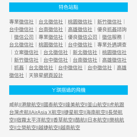
特色站點
專業
徵信社
｜
台北徵信社
｜
桃園徵信社
｜
新竹徵信社
｜
台中徵信社
｜
台南徵信社
｜
高雄徵信社
｜優良
抓姦
諮詢
｜
徵信公司
｜專業
徵信社
｜優良
徵信公司
｜
徵信
服務｜
台北徵信社
｜
桃園徵信社
｜
台中徵信社
｜專業
外遇
調查
｜立案
徵信社
｜
台北徵信社
｜
新北徵信社
｜
桃園徵信社
｜
新竹徵信社
｜
台中徵信社
｜
台南徵信社
｜
高雄徵信社
｜
抓姦
｜
台北徵信社
｜
台中徵信社
｜
台中徵信社
｜
高雄
徵信社
｜天狼星
網頁設計
ㄚ琪搭過的飛機
威航||
港龍航空
||
國泰航空
||
達美航空
||
釜山航空
||
虎航跟
台灣虎航
||
AirAsia X航空
||
捷星航空
||
海南航空
||
長榮航
空
||
宿霧太平洋航空
||
香草航空
||
酷航
||
日本航空
||
樂桃航
空
||
立榮航空
||
越捷航空
||
越南航空