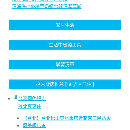
清淨海小麥精華奶瓶食器清潔慕斯
家居生活
生活中省錢工具
學習清單
達人飯店推薦 [ ★號 = 已住 ]
台灣國內飯店
台北爽爽住
【台北】台北松山東旅飯店近南京三民站★
優美飯店★