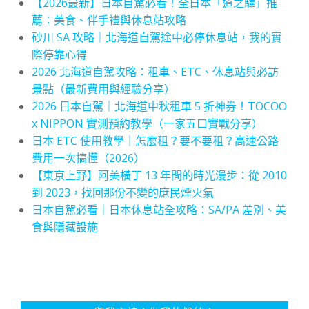
【2026最新】日本自駕必看！全日本「道之驛」推
薦：美食、伴手禮與休息站攻略
砂川 SA 攻略｜北海道自駕途中必停休息站，我的實
際停靠心得
2026 北海道自駕攻略：租車、ETC、休息站與必訪
景點（最新費用與經驗分享）
2026 日本自駕｜北海道中秋租車 5 折神券！TOCOO
x NIPPON 實測預約教學（一家五口實戰分享）
日本 ETC 使用教學｜怎麼租？要不要租？高速公路
費用一次搞懂（2026）
【東京上野】阿美橫丁 13 年間的時光漫步：從 2010
到 2023，找回那份不變的庶民煙火氣
日本自駕必看｜日本休息站全攻略：SA/PA 差別、美
食與隱藏設施