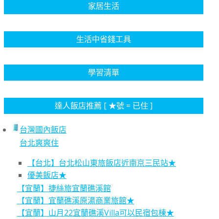
家居生活
生活中省錢工具
學習清單
達人飯店推薦 [ ★號 = 已住 ]
台灣國內飯店
台北爽爽住
【台北】台北松山東旅飯店近南京三民站★
優美飯店★
【宜蘭】捷絲旅宜蘭礁溪館
【宜蘭】宜蘭礁溪原湯商業旅館★
【宜蘭】山月22宜蘭礁溪Villa可以民宿包棟★