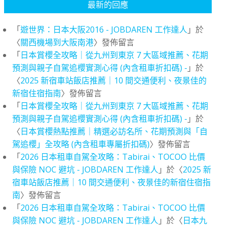
最新的回應
「
遊世界：日本大阪2016 - JOBDAREN 工作達人
」於
〈
關西機場到大阪南港
〉發佈留言
「
日本賞櫻全攻略｜從九州到東京 7 大區域推薦、花期
預測與親子自駕追櫻實測心得 (內含租車折扣碼) -
」於
〈
2025 新宿車站飯店推薦｜10 間交通便利、夜景佳的
新宿住宿指南
〉發佈留言
「
日本賞櫻全攻略｜從九州到東京 7 大區域推薦、花期
預測與親子自駕追櫻實測心得 (內含租車折扣碼) -
」於
〈
日本賞櫻熱點推薦｜精選必訪名所、花期預測與「自
駕追櫻」全攻略 (內含租車專屬折扣碼)
〉發佈留言
「
2026 日本租車自駕全攻略：Tabirai、TOCOO 比價
與保險 NOC 避坑 - JOBDAREN 工作達人
」於〈
2025 新
宿車站飯店推薦｜10 間交通便利、夜景佳的新宿住宿指
南
〉發佈留言
「
2026 日本租車自駕全攻略：Tabirai、TOCOO 比價
與保險 NOC 避坑 - JOBDAREN 工作達人
」於〈
日本九