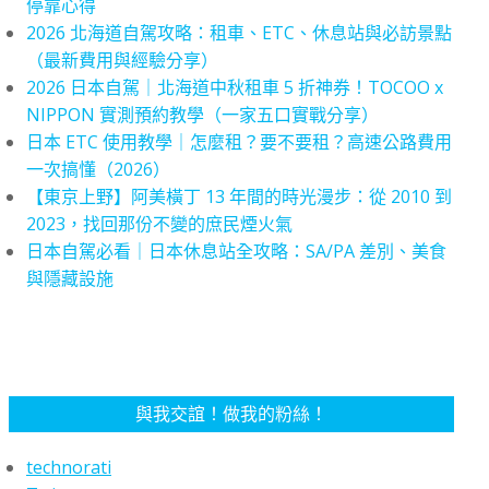
停靠心得
2026 北海道自駕攻略：租車、ETC、休息站與必訪景點
（最新費用與經驗分享）
2026 日本自駕｜北海道中秋租車 5 折神券！TOCOO x
NIPPON 實測預約教學（一家五口實戰分享）
日本 ETC 使用教學｜怎麼租？要不要租？高速公路費用
一次搞懂（2026）
【東京上野】阿美橫丁 13 年間的時光漫步：從 2010 到
2023，找回那份不變的庶民煙火氣
日本自駕必看｜日本休息站全攻略：SA/PA 差別、美食
與隱藏設施
與我交誼！做我的粉絲！
technorati