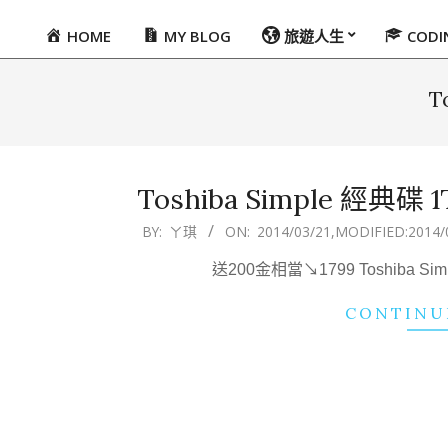
HOME
MY BLOG
旅遊人生
COD
Primary
Navigation
Menu
T
Toshiba Simple 經典碟 
2014-
BY:
ㄚ琪
ON:
2014/03/21
,MODIFIED:
2014/
03-
送200金相當↘1799 Toshiba Sim
21
CONTINU