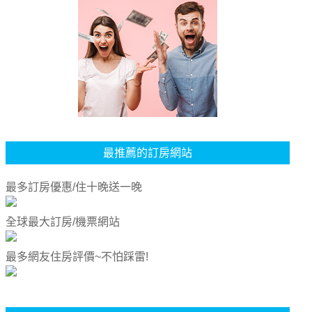
最推薦的訂房網站
最多訂房優惠/住十晚送一晚
全球最大訂房/機票網站
最多網友住房評價~不怕踩雷!