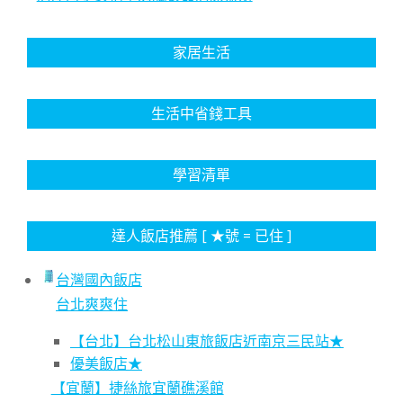
家居生活
生活中省錢工具
學習清單
達人飯店推薦 [ ★號 = 已住 ]
台灣國內飯店
台北爽爽住
【台北】台北松山東旅飯店近南京三民站★
優美飯店★
【宜蘭】捷絲旅宜蘭礁溪館