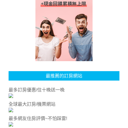
最推薦的訂房網站
最多訂房優惠/住十晚送一晚
全球最大訂房/機票網站
最多網友住房評價~不怕踩雷!