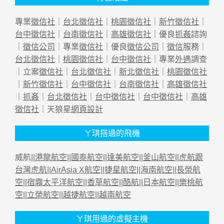
專業
徵信社
｜
台北徵信社
｜
桃園徵信社
｜
新竹徵信社
｜
台中徵信社
｜
台南徵信社
｜
高雄徵信社
｜優良
抓姦
諮詢
｜
徵信公司
｜專業
徵信社
｜優良
徵信公司
｜
徵信
服務｜
台北徵信社
｜
桃園徵信社
｜
台中徵信社
｜專業
外遇
調查
｜立案
徵信社
｜
台北徵信社
｜
新北徵信社
｜
桃園徵信社
｜
新竹徵信社
｜
台中徵信社
｜
台南徵信社
｜
高雄徵信社
｜
抓姦
｜
台北徵信社
｜
台中徵信社
｜
台中徵信社
｜
高雄
徵信社
｜天狼星
網頁設計
ㄚ琪搭過的飛機
威航||
港龍航空
||
國泰航空
||
達美航空
||
釜山航空
||
虎航跟
台灣虎航
||
AirAsia X航空
||
捷星航空
||
海南航空
||
長榮航
空
||
宿霧太平洋航空
||
香草航空
||
酷航
||
日本航空
||
樂桃航
空
||
立榮航空
||
越捷航空
||
越南航空
ㄚ琪用過的虛擬主機