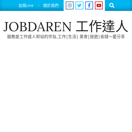
Skip
Search
加我Line
關於我們
to
content
JOBDAREN 工作達人
服務是工作達人架站的宗旨,工作|生活| 美食|旅遊|省錢～愛分享
Primary
Navigation
Menu