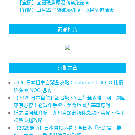
【宜蘭】宜蘭礁溪原湯商業旅館★
【宜蘭】山月22宜蘭礁溪Villa可以民宿包棟★
商品推薦
近期文章
2026 日本租車自駕全攻略：Tabirai、TOCOO 比價
與保險 NOC 避坑
【2026 日本自駕】談合坂 SA 上行全攻略：河口湖回
東京必停！必買伴手禮、美食地圖與塞車應對
道之驛阿蘇介紹｜九州自駕必訪休息站，美食、伴手
禮與交通攻略
【2026最新】日本自駕必看！全日本「道之驛」推