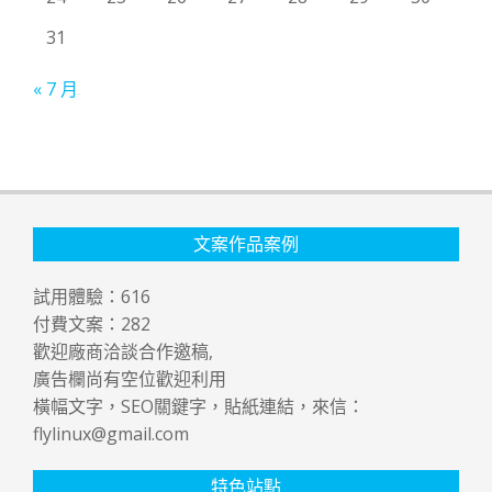
31
« 7 月
文案作品案例
試用體驗：
616
付費文案：
282
歡迎廠商洽談合作邀稿,
廣告欄尚有空位歡迎利用
橫幅文字，SEO關鍵字，貼紙連結，來信：
flylinux@gmail.com
特色站點