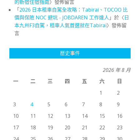
的新宿住宿指南
〉發佈留言
「
2026 日本租車自駕全攻略：Tabirai、TOCOO 比
價與保險 NOC 避坑 - JOBDAREN 工作達人
」於〈
日
本九州F3自駕，租車人氣首選就在Tabirai
〉發佈留
言
歷史事件
2026 年 8 月
一
二
三
四
五
六
日
1
2
3
4
5
6
7
8
9
10
11
12
13
14
15
16
17
18
19
20
21
22
23
24
25
26
27
28
29
30