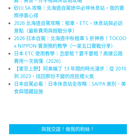
薦：美食、伴手禮與休息站攻略
砂川 SA 攻略｜北海道自駕途中必停休息站，我的實
際停靠心得
2026 北海道自駕攻略：租車、ETC、休息站與必訪
景點（最新費用與經驗分享）
2026 日本自駕｜北海道中秋租車 5 折神券！TOCOO
x NIPPON 實測預約教學（一家五口實戰分享）
日本 ETC 使用教學｜怎麼租？要不要租？高速公路
費用一次搞懂（2026）
【東京上野】阿美橫丁 13 年間的時光漫步：從 2010
到 2023，找回那份不變的庶民煙火氣
日本自駕必看｜日本休息站全攻略：SA/PA 差別、美
食與隱藏設施
與我交誼！做我的粉絲！