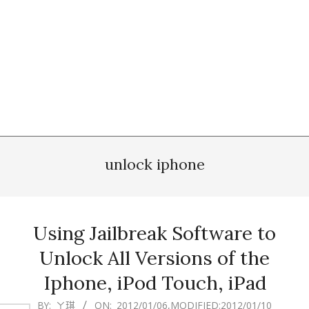
unlock iphone
Using Jailbreak Software to
Unlock All Versions of the
Iphone, iPod Touch, iPad
2012-
BY:
ㄚ琪
ON:
2012/01/06
,MODIFIED:
2012/01/10