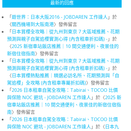
最新的回應
「
遊世界：日本大阪2016 - JOBDAREN 工作達人
」於
〈
關西機場到大阪南港
〉發佈留言
「
日本賞櫻全攻略｜從九州到東京 7 大區域推薦、花期
預測與親子自駕追櫻實測心得 (內含租車折扣碼) -
」於
〈
2025 新宿車站飯店推薦｜10 間交通便利、夜景佳的
新宿住宿指南
〉發佈留言
「
日本賞櫻全攻略｜從九州到東京 7 大區域推薦、花期
預測與親子自駕追櫻實測心得 (內含租車折扣碼) -
」於
〈
日本賞櫻熱點推薦｜精選必訪名所、花期預測與「自
駕追櫻」全攻略 (內含租車專屬折扣碼)
〉發佈留言
「
2026 日本租車自駕全攻略：Tabirai、TOCOO 比價
與保險 NOC 避坑 - JOBDAREN 工作達人
」於〈
2025 新
宿車站飯店推薦｜10 間交通便利、夜景佳的新宿住宿指
南
〉發佈留言
「
2026 日本租車自駕全攻略：Tabirai、TOCOO 比價
與保險 NOC 避坑 - JOBDAREN 工作達人
」於〈
日本九