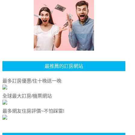
最推薦的訂房網站
最多訂房優惠/住十晚送一晚
全球最大訂房/機票網站
最多網友住房評價~不怕踩雷!