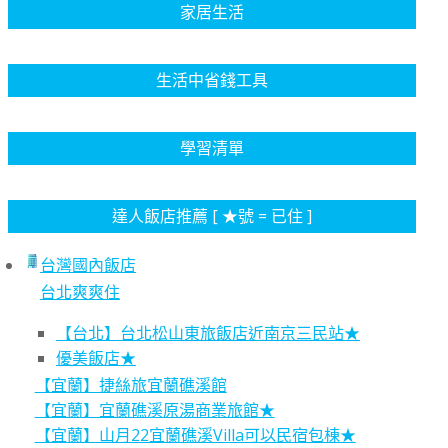
家居生活
生活中省錢工具
學習清單
達人飯店推薦 [ ★號 = 已住 ]
台灣國內飯店
台北爽爽住
【台北】台北松山東旅飯店近南京三民站★
優美飯店★
【宜蘭】捷絲旅宜蘭礁溪館
【宜蘭】宜蘭礁溪原湯商業旅館★
【宜蘭】山月22宜蘭礁溪Villa可以民宿包棟★