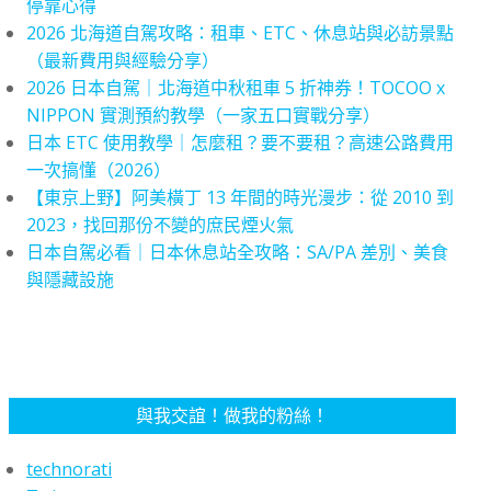
停靠心得
2026 北海道自駕攻略：租車、ETC、休息站與必訪景點
（最新費用與經驗分享）
2026 日本自駕｜北海道中秋租車 5 折神券！TOCOO x
NIPPON 實測預約教學（一家五口實戰分享）
日本 ETC 使用教學｜怎麼租？要不要租？高速公路費用
一次搞懂（2026）
【東京上野】阿美橫丁 13 年間的時光漫步：從 2010 到
2023，找回那份不變的庶民煙火氣
日本自駕必看｜日本休息站全攻略：SA/PA 差別、美食
與隱藏設施
與我交誼！做我的粉絲！
technorati