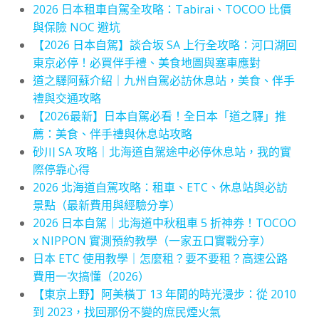
2026 日本租車自駕全攻略：Tabirai、TOCOO 比價
與保險 NOC 避坑
【2026 日本自駕】談合坂 SA 上行全攻略：河口湖回
東京必停！必買伴手禮、美食地圖與塞車應對
道之驛阿蘇介紹｜九州自駕必訪休息站，美食、伴手
禮與交通攻略
【2026最新】日本自駕必看！全日本「道之驛」推
薦：美食、伴手禮與休息站攻略
砂川 SA 攻略｜北海道自駕途中必停休息站，我的實
際停靠心得
2026 北海道自駕攻略：租車、ETC、休息站與必訪
景點（最新費用與經驗分享）
2026 日本自駕｜北海道中秋租車 5 折神券！TOCOO
x NIPPON 實測預約教學（一家五口實戰分享）
日本 ETC 使用教學｜怎麼租？要不要租？高速公路
費用一次搞懂（2026）
【東京上野】阿美橫丁 13 年間的時光漫步：從 2010
到 2023，找回那份不變的庶民煙火氣