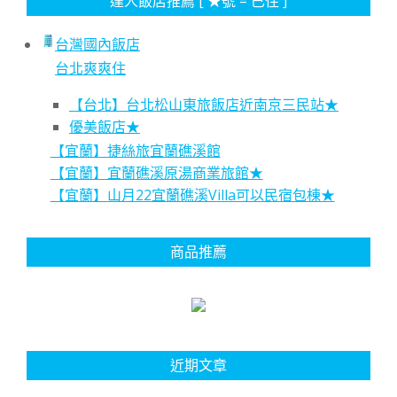
達人飯店推薦 [ ★號 = 已住 ]
台灣國內飯店
台北爽爽住
【台北】台北松山東旅飯店近南京三民站★
優美飯店★
【宜蘭】捷絲旅宜蘭礁溪館
【宜蘭】宜蘭礁溪原湯商業旅館★
【宜蘭】山月22宜蘭礁溪Villa可以民宿包棟★
商品推薦
近期文章