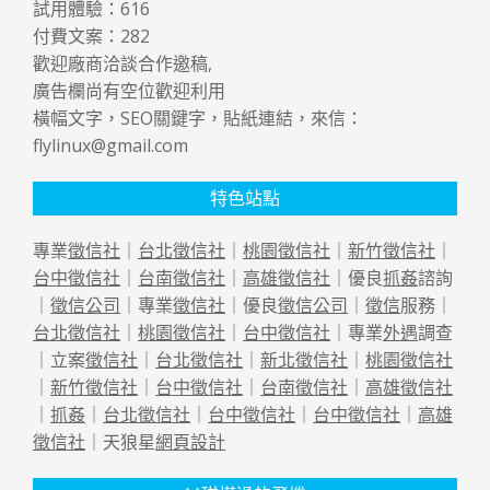
試用體驗：
616
付費文案：
282
歡迎廠商洽談合作邀稿,
廣告欄尚有空位歡迎利用
橫幅文字，SEO關鍵字，貼紙連結，來信：
flylinux@gmail.com
特色站點
專業
徵信社
｜
台北徵信社
｜
桃園徵信社
｜
新竹徵信社
｜
台中徵信社
｜
台南徵信社
｜
高雄徵信社
｜優良
抓姦
諮詢
｜
徵信公司
｜專業
徵信社
｜優良
徵信公司
｜
徵信
服務｜
台北徵信社
｜
桃園徵信社
｜
台中徵信社
｜專業
外遇
調查
｜立案
徵信社
｜
台北徵信社
｜
新北徵信社
｜
桃園徵信社
｜
新竹徵信社
｜
台中徵信社
｜
台南徵信社
｜
高雄徵信社
｜
抓姦
｜
台北徵信社
｜
台中徵信社
｜
台中徵信社
｜
高雄
徵信社
｜天狼星
網頁設計