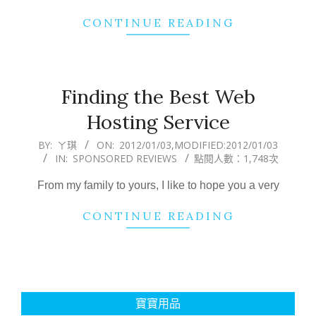
CONTINUE READING
Finding the Best Web
Hosting Service
2012-
BY:
ㄚ琪
ON:
2012/01/03
,MODIFIED:
2012/01/03
IN:
SPONSORED REVIEWS
點閱人數：1,748次
01-
03
From my family to yours, I like to hope you a very
CONTINUE READING
寶寶用品