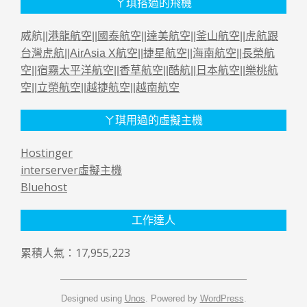
ㄚ琪搭過的飛機
威航||
港龍航空
||
國泰航空
||
達美航空
||
釜山航空
||
虎航跟
台灣虎航
||
AirAsia X航空
||
捷星航空
||
海南航空
||
長榮航
空
||
宿霧太平洋航空
||
香草航空
||
酷航
||
日本航空
||
樂桃航
空
||
立榮航空
||
越捷航空
||
越南航空
ㄚ琪用過的虛擬主機
Hostinger
interserver虛擬主機
Bluehost
工作達人
累積人氣：17,955,223
Designed using
Unos
. Powered by
WordPress
.