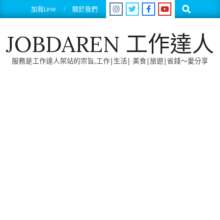
Skip
Search
加我Line
關於我們
to
content
JOBDAREN 工作達人
服務是工作達人架站的宗旨,工作|生活| 美食|旅遊|省錢～愛分享
Primary
Navigation
Menu