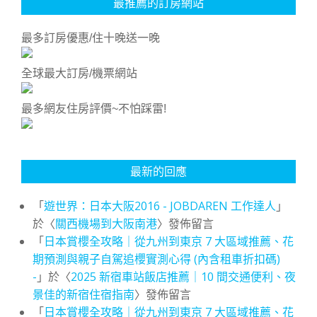
最推薦的訂房網站
最多訂房優惠/住十晚送一晚
全球最大訂房/機票網站
最多網友住房評價~不怕踩雷!
最新的回應
「
遊世界：日本大阪2016 - JOBDAREN 工作達人
」
於〈
關西機場到大阪南港
〉發佈留言
「
日本賞櫻全攻略｜從九州到東京 7 大區域推薦、花
期預測與親子自駕追櫻實測心得 (內含租車折扣碼)
-
」於〈
2025 新宿車站飯店推薦｜10 間交通便利、夜
景佳的新宿住宿指南
〉發佈留言
「
日本賞櫻全攻略｜從九州到東京 7 大區域推薦、花