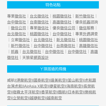
特色站點
專業
徵信社
｜
台北徵信社
｜
桃園徵信社
｜
新竹徵信社
｜
台中徵信社
｜
台南徵信社
｜
高雄徵信社
｜優良
抓姦
諮詢
｜
徵信公司
｜專業
徵信社
｜優良
徵信公司
｜
徵信
服務｜
台北徵信社
｜
桃園徵信社
｜
台中徵信社
｜專業
外遇
調查
｜立案
徵信社
｜
台北徵信社
｜
新北徵信社
｜
桃園徵信社
｜
新竹徵信社
｜
台中徵信社
｜
台南徵信社
｜
高雄徵信社
｜
抓姦
｜
台北徵信社
｜
台中徵信社
｜
台中徵信社
｜
高雄
徵信社
｜天狼星
網頁設計
ㄚ琪搭過的飛機
威航||
港龍航空
||
國泰航空
||
達美航空
||
釜山航空
||
虎航跟
台灣虎航
||
AirAsia X航空
||
捷星航空
||
海南航空
||
長榮航
空
||
宿霧太平洋航空
||
香草航空
||
酷航
||
日本航空
||
樂桃航
空
||
立榮航空
||
越捷航空
||
越南航空