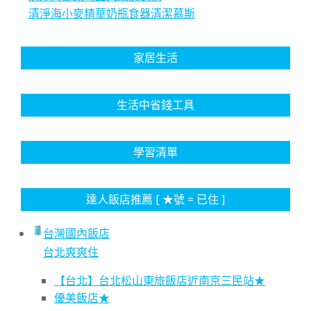
清淨海小麥精華奶瓶食器清潔慕斯
家居生活
生活中省錢工具
學習清單
達人飯店推薦 [ ★號 = 已住 ]
台灣國內飯店
台北爽爽住
【台北】台北松山東旅飯店近南京三民站★
優美飯店★