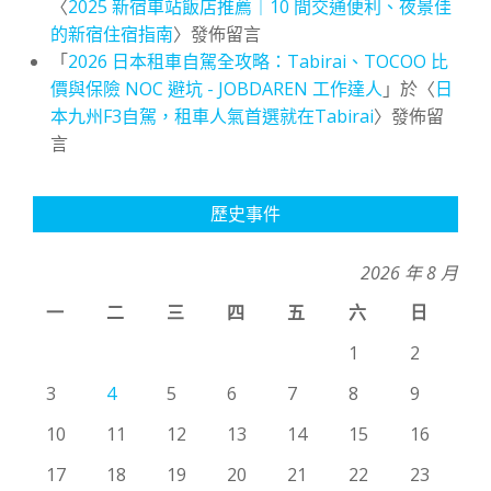
〈
2025 新宿車站飯店推薦｜10 間交通便利、夜景佳
的新宿住宿指南
〉發佈留言
「
2026 日本租車自駕全攻略：Tabirai、TOCOO 比
價與保險 NOC 避坑 - JOBDAREN 工作達人
」於〈
日
本九州F3自駕，租車人氣首選就在Tabirai
〉發佈留
言
歷史事件
2026 年 8 月
一
二
三
四
五
六
日
1
2
3
4
5
6
7
8
9
10
11
12
13
14
15
16
17
18
19
20
21
22
23