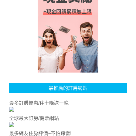
最推薦的訂房網站
最多訂房優惠/住十晚送一晚
全球最大訂房/機票網站
最多網友住房評價~不怕踩雷!