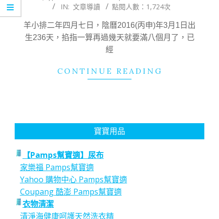
IN:
文章導讀
點閱人數：1,724次
04-
15
羊小排二年四月七日，陰曆2016(丙申)年3月1日出
生236天，掐指一算再過幾天就要滿八個月了，已
經
CONTINUE READING
寶寶用品
【Pamps幫寶適】尿布
家樂福 Pamps幫寶適
Yahoo 購物中心 Pamps幫寶適
Coupang 酷澎 Pamps幫寶適
衣物清潔
清淨海健康呵護天然洗衣精