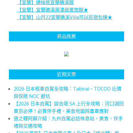
【宜蘭】捷絲旅宜蘭礁溪館
【宜蘭】宜蘭礁溪原湯商業旅館★
【宜蘭】山月22宜蘭礁溪Villa可以民宿包棟★
商品推薦
近期文章
2026 日本租車自駕全攻略：Tabirai、TOCOO 比價
與保險 NOC 避坑
【2026 日本自駕】談合坂 SA 上行全攻略：河口湖回
東京必停！必買伴手禮、美食地圖與塞車應對
道之驛阿蘇介紹｜九州自駕必訪休息站，美食、伴手
禮與交通攻略