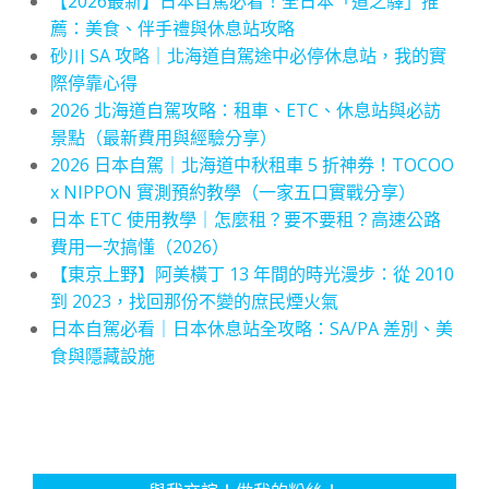
【2026最新】日本自駕必看！全日本「道之驛」推
薦：美食、伴手禮與休息站攻略
砂川 SA 攻略｜北海道自駕途中必停休息站，我的實
際停靠心得
2026 北海道自駕攻略：租車、ETC、休息站與必訪
景點（最新費用與經驗分享）
2026 日本自駕｜北海道中秋租車 5 折神券！TOCOO
x NIPPON 實測預約教學（一家五口實戰分享）
日本 ETC 使用教學｜怎麼租？要不要租？高速公路
費用一次搞懂（2026）
【東京上野】阿美橫丁 13 年間的時光漫步：從 2010
到 2023，找回那份不變的庶民煙火氣
日本自駕必看｜日本休息站全攻略：SA/PA 差別、美
食與隱藏設施