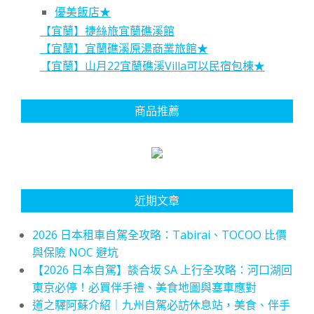
優美飯店★
【宜蘭】捷絲旅宜蘭礁溪館
【宜蘭】宜蘭礁溪原湯商業旅館★
【宜蘭】山月22宜蘭礁溪Villa可以民宿包棟★
商品推薦
近期文章
2026 日本租車自駕全攻略：Tabirai、TOCOO 比價
與保險 NOC 避坑
【2026 日本自駕】談合坂 SA 上行全攻略：河口湖回
東京必停！必買伴手禮、美食地圖與塞車應對
道之驛阿蘇介紹｜九州自駕必訪休息站，美食、伴手