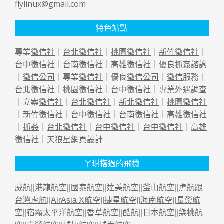
flylinux@gmail.com
特色站點
專業
徵信社
｜
台北徵信社
｜
桃園徵信社
｜
新竹徵信社
｜
台中徵信社
｜
台南徵信社
｜
高雄徵信社
｜優良
抓姦
諮詢
｜
徵信公司
｜專業
徵信社
｜優良
徵信公司
｜
徵信
服務｜
台北徵信社
｜
桃園徵信社
｜
台中徵信社
｜專業
外遇
調查
｜立案
徵信社
｜
台北徵信社
｜
新北徵信社
｜
桃園徵信社
｜
新竹徵信社
｜
台中徵信社
｜
台南徵信社
｜
高雄徵信社
｜
抓姦
｜
台北徵信社
｜
台中徵信社
｜
台中徵信社
｜
高雄
徵信社
｜天狼星
網頁設計
ㄚ琪搭過的飛機
威航||
港龍航空
||
國泰航空
||
達美航空
||
釜山航空
||
虎航跟
台灣虎航
||
AirAsia X航空
||
捷星航空
||
海南航空
||
長榮航
空
||
宿霧太平洋航空
||
香草航空
||
酷航
||
日本航空
||
樂桃航