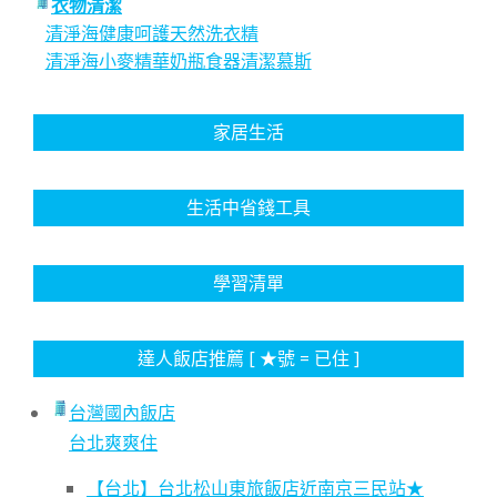
衣物清潔
清淨海健康呵護天然洗衣精
清淨海小麥精華奶瓶食器清潔慕斯
家居生活
生活中省錢工具
學習清單
達人飯店推薦 [ ★號 = 已住 ]
台灣國內飯店
台北爽爽住
【台北】台北松山東旅飯店近南京三民站★