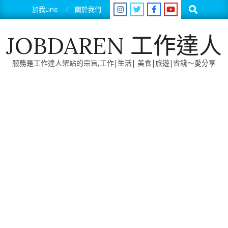
Skip
Search
加我Line
關於我們
to
content
JOBDAREN 工作達人
服務是工作達人架站的宗旨,工作|生活| 美食|旅遊|省錢～愛分享
Primary
Navigation
Menu