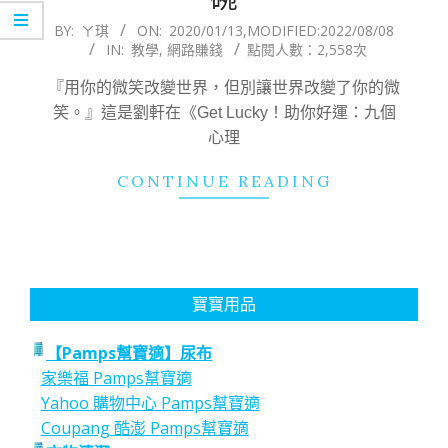
2020-
BY:
ㄚ琪
ON:
2020/01/13
,MODIFIED:
2022/08/08
IN:
教學
,
網路賺錢
點閱人數：2,558次
01-
13
『用你的微笑改變世界，但別讓世界改變了你的微
笑。』這是劉軒在《Get Lucky！助你好運：九個
心理
CONTINUE READING
寶寶用品
【Pamps幫寶適】尿布
家樂福 Pamps幫寶適
Yahoo 購物中心 Pamps幫寶適
Coupang 酷澎 Pamps幫寶適