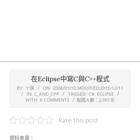
在Eclipse中寫C與C++程式
BY:
ㄚ琪
ON:
2008/01/10
,MODIFIED:
2015/12/11
IN:
C_AND_CPP
TAGGED:
C#
,
ECLIPSE
WITH:
0 COMMENTS
點閱人數：2,001次
Rate this post
資料來源：