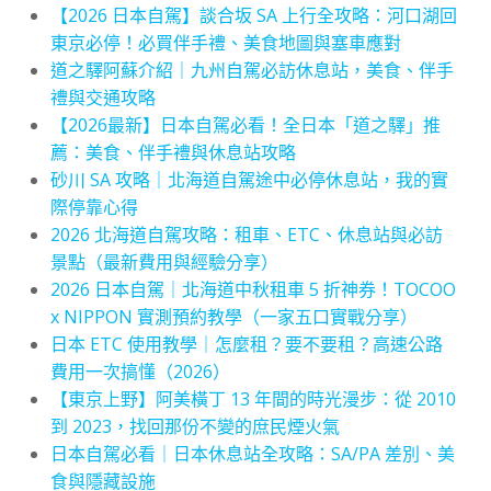
【2026 日本自駕】談合坂 SA 上行全攻略：河口湖回
東京必停！必買伴手禮、美食地圖與塞車應對
道之驛阿蘇介紹｜九州自駕必訪休息站，美食、伴手
禮與交通攻略
【2026最新】日本自駕必看！全日本「道之驛」推
薦：美食、伴手禮與休息站攻略
砂川 SA 攻略｜北海道自駕途中必停休息站，我的實
際停靠心得
2026 北海道自駕攻略：租車、ETC、休息站與必訪
景點（最新費用與經驗分享）
2026 日本自駕｜北海道中秋租車 5 折神券！TOCOO
x NIPPON 實測預約教學（一家五口實戰分享）
日本 ETC 使用教學｜怎麼租？要不要租？高速公路
費用一次搞懂（2026）
【東京上野】阿美橫丁 13 年間的時光漫步：從 2010
到 2023，找回那份不變的庶民煙火氣
日本自駕必看｜日本休息站全攻略：SA/PA 差別、美
食與隱藏設施