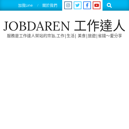
Skip
Search
加我Line
關於我們
to
content
JOBDAREN 工作達人
服務是工作達人架站的宗旨,工作|生活| 美食|旅遊|省錢～愛分享
Primary
Navigation
Menu