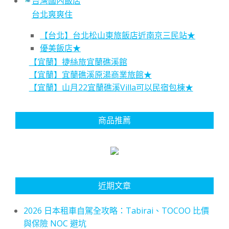
台灣國內飯店
台北爽爽住
【台北】台北松山東旅飯店近南京三民站★
優美飯店★
【宜蘭】捷絲旅宜蘭礁溪館
【宜蘭】宜蘭礁溪原湯商業旅館★
【宜蘭】山月22宜蘭礁溪Villa可以民宿包棟★
商品推薦
近期文章
2026 日本租車自駕全攻略：Tabirai、TOCOO 比價
與保險 NOC 避坑