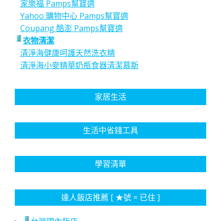
家樂福 Pamps幫寶適
Yahoo 購物中心 Pamps幫寶適
Coupang 酷澎 Pamps幫寶適
衣物清潔
清淨海健康呵護天然洗衣精
清淨海小麥精華奶瓶食器清潔慕斯
家居生活
生活中省錢工具
學習清單
達人飯店推薦 [ ★號 = 已住 ]