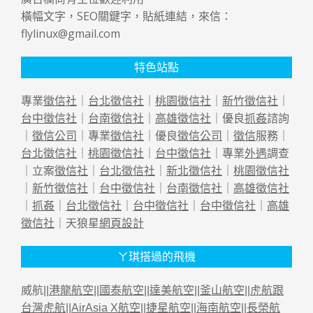
橫幅文字，SEO關鍵字，貼紙連結，來信：
flylinux@gmail.com
特色站點
專業
徵信社
｜
台北徵信社
｜
桃園徵信社
｜
新竹徵信社
｜
台中徵信社
｜
台南徵信社
｜
高雄徵信社
｜優良
抓姦
諮詢
｜
徵信公司
｜專業
徵信社
｜優良
徵信公司
｜
徵信
服務｜
台北徵信社
｜
桃園徵信社
｜
台中徵信社
｜專業
外遇
調查
｜立案
徵信社
｜
台北徵信社
｜
新北徵信社
｜
桃園徵信社
｜
新竹徵信社
｜
台中徵信社
｜
台南徵信社
｜
高雄徵信社
｜
抓姦
｜
台北徵信社
｜
台中徵信社
｜
台中徵信社
｜
高雄
徵信社
｜天狼星
網頁設計
ㄚ琪搭過的飛機
威航||
港龍航空
||
國泰航空
||
達美航空
||
釜山航空
||
虎航跟
台灣虎航
||
AirAsia X航空
||
捷星航空
||
海南航空
||
長榮航