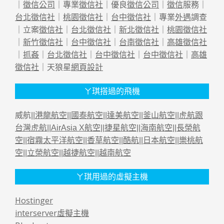
｜
徵信公司
｜專業
徵信社
｜優良
徵信公司
｜
徵信
服務｜
台北徵信社
｜
桃園徵信社
｜
台中徵信社
｜專業
外遇
調查
｜立案
徵信社
｜
台北徵信社
｜
新北徵信社
｜
桃園徵信社
｜
新竹徵信社
｜
台中徵信社
｜
台南徵信社
｜
高雄徵信社
｜
抓姦
｜
台北徵信社
｜
台中徵信社
｜
台中徵信社
｜
高雄
徵信社
｜天狼星
網頁設計
ㄚ琪搭過的飛機
威航||
港龍航空
||
國泰航空
||
達美航空
||
釜山航空
||
虎航跟
台灣虎航
||
AirAsia X航空
||
捷星航空
||
海南航空
||
長榮航
空
||
宿霧太平洋航空
||
香草航空
||
酷航
||
日本航空
||
樂桃航
空
||
立榮航空
||
越捷航空
||
越南航空
ㄚ琪用過的虛擬主機
Hostinger
interserver虛擬主機