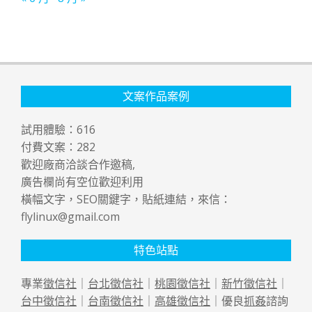
文案作品案例
試用體驗：
616
付費文案：
282
歡迎廠商洽談合作邀稿,
廣告欄尚有空位歡迎利用
橫幅文字，SEO關鍵字，貼紙連結，來信：
flylinux@gmail.com
特色站點
專業
徵信社
｜
台北徵信社
｜
桃園徵信社
｜
新竹徵信社
｜
台中徵信社
｜
台南徵信社
｜
高雄徵信社
｜優良
抓姦
諮詢