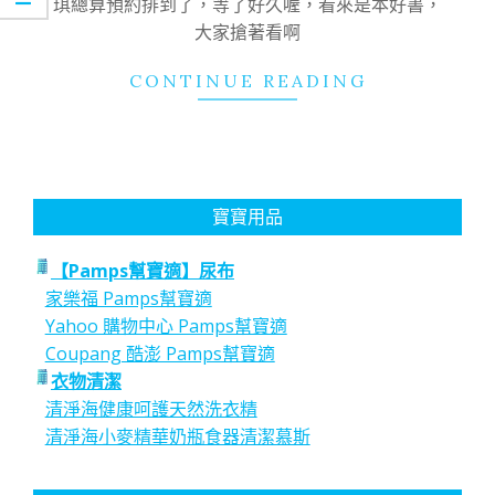
琪總算預約排到了，等了好久喔，看來是本好書，
大家搶著看啊
CONTINUE READING
寶寶用品
【Pamps幫寶適】尿布
家樂福 Pamps幫寶適
Yahoo 購物中心 Pamps幫寶適
Coupang 酷澎 Pamps幫寶適
衣物清潔
清淨海健康呵護天然洗衣精
清淨海小麥精華奶瓶食器清潔慕斯