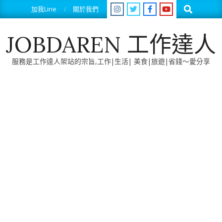
Skip
Search
加我Line
關於我們
to
content
JOBDAREN 工作達人
服務是工作達人架站的宗旨,工作|生活| 美食|旅遊|省錢～愛分享
Primary
Navigation
Menu