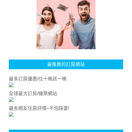
最推薦的訂房網站
最多訂房優惠/住十晚送一晚
全球最大訂房/機票網站
最多網友住房評價~不怕踩雷!