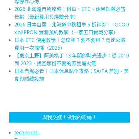
際停靠心得
2026 北海道自駕攻略：租車、ETC、休息站與必訪
景點（最新費用與經驗分享）
2026 日本自駕｜北海道中秋租車 5 折神券！TOCOO
x NIPPON 實測預約教學（一家五口實戰分享）
日本 ETC 使用教學｜怎麼租？要不要租？高速公路
費用一次搞懂（2026）
【東京上野】阿美橫丁 13 年間的時光漫步：從 2010
到 2023，找回那份不變的庶民煙火氣
日本自駕必看｜日本休息站全攻略：SA/PA 差別、美
食與隱藏設施
與我交誼！做我的粉絲！
technorati