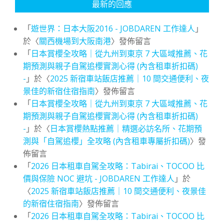
最新的回應
「
遊世界：日本大阪2016 - JOBDAREN 工作達人
」
於〈
關西機場到大阪南港
〉發佈留言
「
日本賞櫻全攻略｜從九州到東京 7 大區域推薦、花
期預測與親子自駕追櫻實測心得 (內含租車折扣碼)
-
」於〈
2025 新宿車站飯店推薦｜10 間交通便利、夜
景佳的新宿住宿指南
〉發佈留言
「
日本賞櫻全攻略｜從九州到東京 7 大區域推薦、花
期預測與親子自駕追櫻實測心得 (內含租車折扣碼)
-
」於〈
日本賞櫻熱點推薦｜精選必訪名所、花期預
測與「自駕追櫻」全攻略 (內含租車專屬折扣碼)
〉發
佈留言
「
2026 日本租車自駕全攻略：Tabirai、TOCOO 比
價與保險 NOC 避坑 - JOBDAREN 工作達人
」於
〈
2025 新宿車站飯店推薦｜10 間交通便利、夜景佳
的新宿住宿指南
〉發佈留言
「
2026 日本租車自駕全攻略：Tabirai、TOCOO 比