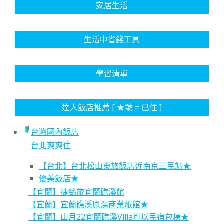
家居生活
生活中省錢工具
學習清單
達人飯店推薦 [ ★號 = 已住 ]
台灣國內飯店
台北爽爽住
【台北】台北松山東旅飯店近南京三民站★
優美飯店★
【宜蘭】捷絲旅宜蘭礁溪館
【宜蘭】宜蘭礁溪原湯商業旅館★
【宜蘭】山月22宜蘭礁溪Villa可以民宿包棟★