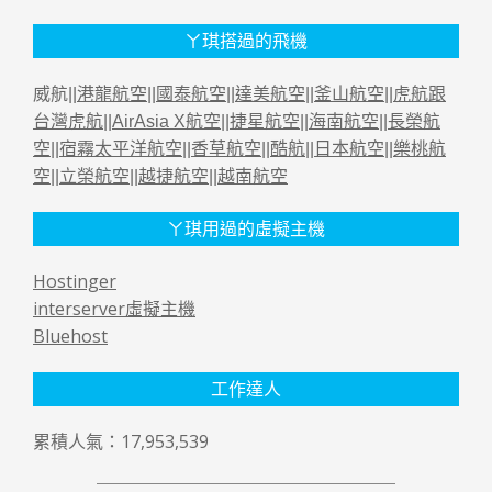
ㄚ琪搭過的飛機
威航||
港龍航空
||
國泰航空
||
達美航空
||
釜山航空
||
虎航跟
台灣虎航
||
AirAsia X航空
||
捷星航空
||
海南航空
||
長榮航
空
||
宿霧太平洋航空
||
香草航空
||
酷航
||
日本航空
||
樂桃航
空
||
立榮航空
||
越捷航空
||
越南航空
ㄚ琪用過的虛擬主機
Hostinger
interserver虛擬主機
Bluehost
工作達人
累積人氣：17,953,539