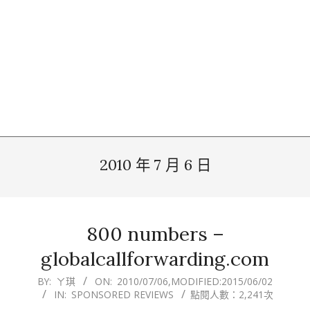
2010 年 7 月 6 日
800 numbers –
globalcallforwarding.com
2010-
BY:
ㄚ琪
ON:
2010/07/06
,MODIFIED:
2015/06/02
IN:
SPONSORED REVIEWS
點閱人數：2,241次
07-