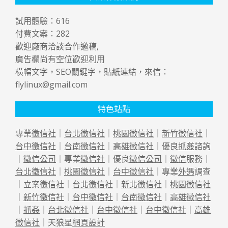
試用體驗：
616
付費文案：
282
歡迎廠商洽談合作邀稿,
廣告欄尚有空位歡迎利用
橫幅文字，SEO關鍵字，貼紙連結，來信：
flylinux@gmail.com
特色站點
專業
徵信社
｜
台北徵信社
｜
桃園徵信社
｜
新竹徵信社
｜
台中徵信社
｜
台南徵信社
｜
高雄徵信社
｜優良
抓姦
諮詢
｜
徵信公司
｜專業
徵信社
｜優良
徵信公司
｜
徵信
服務｜
台北徵信社
｜
桃園徵信社
｜
台中徵信社
｜專業
外遇
調查
｜立案
徵信社
｜
台北徵信社
｜
新北徵信社
｜
桃園徵信社
｜
新竹徵信社
｜
台中徵信社
｜
台南徵信社
｜
高雄徵信社
｜
抓姦
｜
台北徵信社
｜
台中徵信社
｜
台中徵信社
｜
高雄
徵信社
｜天狼星
網頁設計