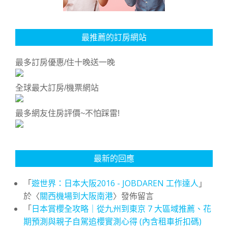
最推薦的訂房網站
最多訂房優惠/住十晚送一晚
全球最大訂房/機票網站
最多網友住房評價~不怕踩雷!
最新的回應
「
遊世界：日本大阪2016 - JOBDAREN 工作達人
」
於〈
關西機場到大阪南港
〉發佈留言
「
日本賞櫻全攻略｜從九州到東京 7 大區域推薦、花
期預測與親子自駕追櫻實測心得 (內含租車折扣碼)