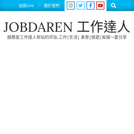
Skip
Search
加我Line
關於我們
to
content
JOBDAREN 工作達人
服務是工作達人架站的宗旨,工作|生活| 美食|旅遊|省錢～愛分享
Primary
Navigation
Menu