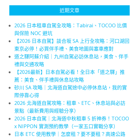
近期文章
2026 日本租車自駕全攻略：Tabirai、TOCOO 比價
與保險 NOC 避坑
【2026 日本自駕】談合坂 SA 上行全攻略：河口湖回
東京必停！必買伴手禮、美食地圖與塞車應對
道之驛阿蘇介紹｜九州自駕必訪休息站，美食、伴手
禮與交通攻略
【2026最新】日本自駕必看！全日本「道之驛」推
薦：美食、伴手禮與休息站攻略
砂川 SA 攻略｜北海道自駕途中必停休息站，我的實
際停靠心得
2026 北海道自駕攻略：租車、ETC、休息站與必訪
景點（最新費用與經驗分享）
2026 日本自駕｜北海道中秋租車 5 折神券！TOCOO
x NIPPON 實測預約教學（一家五口實戰分享）
日本 ETC 使用教學｜怎麼租？要不要租？高速公路