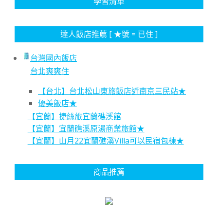
學習清單
達人飯店推薦 [ ★號 = 已住 ]
台灣國內飯店
台北爽爽住
【台北】台北松山東旅飯店近南京三民站★
優美飯店★
【宜蘭】捷絲旅宜蘭礁溪館
【宜蘭】宜蘭礁溪原湯商業旅館★
【宜蘭】山月22宜蘭礁溪Villa可以民宿包棟★
商品推薦