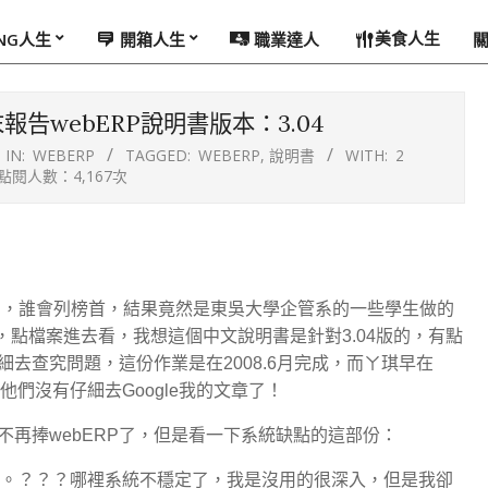
美食人生
ING人生
開箱人生
職業達人
告webERP說明書版本：3.04
IN:
WEBERP
TAGGED:
WEBERP
,
說明書
WITH:
2
點閱人數：4,167次
ERP，誰會列榜首，結果竟然是東吳大學企管系的一些學生做的
，點檔案進去看，我想這個中文說明書是針對3.04版的，有點
去查究問題，這份作業是在2008.6月完成，而ㄚ琪早在
他們沒有仔細去Google我的文章了！
不再捧webERP了，但是看一下系統缺點的這部份：
足。？？？哪裡系統不穩定了，我是沒用的很深入，但是我卻