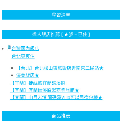
學習清單
達人飯店推薦 [ ★號 = 已住 ]
台灣國內飯店
台北爽爽住
【台北】台北松山東旅飯店近南京三民站★
優美飯店★
【宜蘭】捷絲旅宜蘭礁溪館
【宜蘭】宜蘭礁溪原湯商業旅館★
【宜蘭】山月22宜蘭礁溪Villa可以民宿包棟★
商品推薦