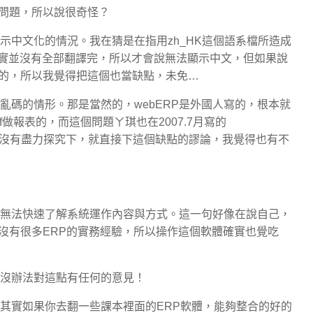
這問題，所以說很奇怪？
示中文化的情況。我在猜是在指用zh_HK這個語系檔所造成
其實並沒有全部翻譯完，所以才會說無法顯示中文，但如果說
的，所以我覺得把這個也當缺點，未免…
亂碼的情形。那是當然的，webERP是外國人寫的，根本就
做報表的，而這個問題ㄚ琪也在2007.7月寫的
沒有盡力探究下，就直接下這個缺點的謬論，我覺得也有不
能無法快速了解系統運作內容與方式。這一句好像在說自己，
沒有很多ERP的實務經驗，所以操作這個軟體確實也覺吃
以沒辦法對這點有任何的意見！
過其實如果你去翻一些課本裡面的ERP軟體，能夠整合的好的