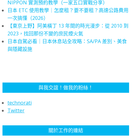
NIPPON 實測預約教學（一家五口實戰分享）
日本 ETC 使用教學｜怎麼租？要不要租？高速公路費用
一次搞懂（2026）
【東京上野】阿美橫丁 13 年間的時光漫步：從 2010 到
2023，找回那份不變的庶民煙火氣
日本自駕必看｜日本休息站全攻略：SA/PA 差別、美食
與隱藏設施
與我交誼！做我的粉絲！
technorati
Twitter
關於工作的連結