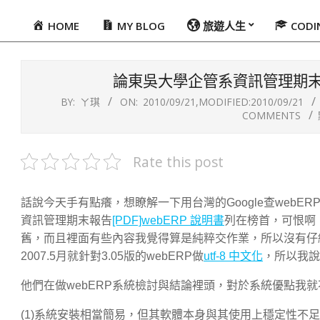
HOME
MY BLOG
旅遊人生
COD
Primary
Navigation
Menu
論東吳大學企管系資訊管理期末報
BY:
ㄚ琪
ON:
2010/09/21
,MODIFIED:
2010/09/21
COMMENTS
Rate this post
話說今天手有點癢，想瞭解一下用台灣的Google查web
資訊管理期末報告
[PDF]webERP 說明書
列在榜首，可恨啊
舊，而且裡面有些內容我覺得算是純粹交作業，所以沒有仔細
2007.5月就針對3.05版的webERP做
utf-8 中文化
，所以我說
他們在做webERP系統檢討與結論裡頭，對於系統優點我就
(1)系統安裝相當簡易，但其軟體本身與其使用上穩定性不