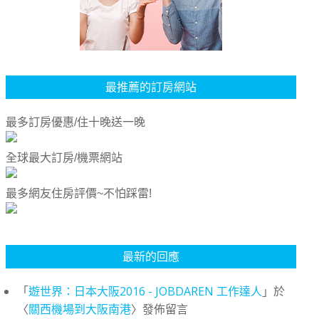
最推薦的訂房網站
最多訂房優惠/住十晚送一晚
全球最大訂房/機票網站
最多網友住房評價~不怕踩雷!
最新的回應
「
遊世界：日本大阪2016 - JOBDAREN 工作達人
」於
〈
關西機場到大阪南港
〉發佈留言