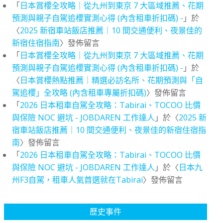
「
日本賞櫻全攻略｜從九州到東京 7 大區域推薦、花期
預測與親子自駕追櫻實測心得 (內含租車折扣碼) -
」於
〈
2025 新宿車站飯店推薦｜10 間交通便利、夜景佳的
新宿住宿指南
〉發佈留言
「
日本賞櫻全攻略｜從九州到東京 7 大區域推薦、花期
預測與親子自駕追櫻實測心得 (內含租車折扣碼) -
」於
〈
日本賞櫻熱點推薦｜精選必訪名所、花期預測與「自
駕追櫻」全攻略 (內含租車專屬折扣碼)
〉發佈留言
「
2026 日本租車自駕全攻略：Tabirai、TOCOO 比價
與保險 NOC 避坑 - JOBDAREN 工作達人
」於〈
2025 新
宿車站飯店推薦｜10 間交通便利、夜景佳的新宿住宿指
南
〉發佈留言
「
2026 日本租車自駕全攻略：Tabirai、TOCOO 比價
與保險 NOC 避坑 - JOBDAREN 工作達人
」於〈
日本九
州F3自駕，租車人氣首選就在Tabirai
〉發佈留言
歷史事件