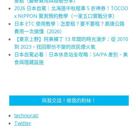
景點（最新費用與經驗分享）
2026 日本自駕｜北海道中秋租車 5 折神券！TOCOO
x NIPPON 實測預約教學（一家五口實戰分享）
日本 ETC 使用教學｜怎麼租？要不要租？高速公路
費用一次搞懂（2026）
【東京上野】阿美橫丁 13 年間的時光漫步：從 2010
到 2023，找回那份不變的庶民煙火氣
日本自駕必看｜日本休息站全攻略：SA/PA 差別、美
食與隱藏設施
與我交誼！做我的粉絲！
technorati
Twitter