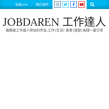
Skip
Search
加我Line
關於我們
to
content
JOBDAREN 工作達人
服務是工作達人架站的宗旨,工作|生活| 美食|旅遊|省錢～愛分享
Primary
Navigation
Menu