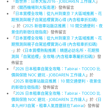
「
遊世界：日本大阪2016 - JOBDAREN 工作達人
」
於〈
關西機場到大阪南港
〉發佈留言
「
日本賞櫻全攻略｜從九州到東京 7 大區域推薦、花
期預測與親子自駕追櫻實測心得 (內含租車折扣碼)
-
」於〈
2025 新宿車站飯店推薦｜10 間交通便利、夜
景佳的新宿住宿指南
〉發佈留言
「
日本賞櫻全攻略｜從九州到東京 7 大區域推薦、花
期預測與親子自駕追櫻實測心得 (內含租車折扣碼)
-
」於〈
日本賞櫻熱點推薦｜精選必訪名所、花期預
測與「自駕追櫻」全攻略 (內含租車專屬折扣碼)
〉發
佈留言
「
2026 日本租車自駕全攻略：Tabirai、TOCOO 比
價與保險 NOC 避坑 - JOBDAREN 工作達人
」於
〈
2025 新宿車站飯店推薦｜10 間交通便利、夜景佳
的新宿住宿指南
〉發佈留言
「
2026 日本租車自駕全攻略：Tabirai、TOCOO 比
價與保險 NOC 避坑 - JOBDAREN 工作達人
」於〈
日
本九州F3自駕，租車人氣首選就在Tabirai
〉發佈留