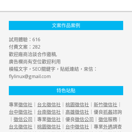
文案作品案例
試用體驗：
616
付費文案：
282
歡迎廠商洽談合作邀稿,
廣告欄尚有空位歡迎利用
橫幅文字，SEO關鍵字，貼紙連結，來信：
flylinux@gmail.com
特色站點
專業
徵信社
｜
台北徵信社
｜
桃園徵信社
｜
新竹徵信社
｜
台中徵信社
｜
台南徵信社
｜
高雄徵信社
｜優良
抓姦
諮詢
｜
徵信公司
｜專業
徵信社
｜優良
徵信公司
｜
徵信
服務｜
台北徵信社
｜
桃園徵信社
｜
台中徵信社
｜專業
外遇
調查