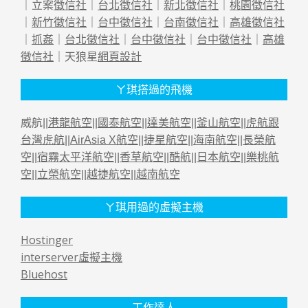
｜立案
徵信社
｜
台北徵信社
｜
新北徵信社
｜
桃園徵信社
｜
新竹徵信社
｜
台中徵信社
｜
台南徵信社
｜
高雄徵信社
｜
抓姦
｜
台北徵信社
｜
台中徵信社
｜
台中徵信社
｜
高雄
徵信社
｜天狼星
網頁設計
ㄚ琪搭過的飛機
威航||
港龍航空
||
國泰航空
||
達美航空
||
釜山航空
||
虎航跟
台灣虎航
||
AirAsia X航空
||
捷星航空
||
海南航空
||
長榮航
空
||
宿霧太平洋航空
||
香草航空
||
酷航
||
日本航空
||
樂桃航
空
||
立榮航空
||
越捷航空
||
越南航空
ㄚ琪用過的虛擬主機
Hostinger
interserver虛擬主機
Bluehost
工作達人