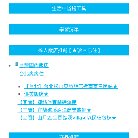
生活中省錢工具
學習清單
達人飯店推薦 [ ★號 = 已住 ]
台灣國內飯店
台北爽爽住
【台北】台北松山東旅飯店近南京三民站★
優美飯店★
【宜蘭】捷絲旅宜蘭礁溪館
【宜蘭】宜蘭礁溪原湯商業旅館★
【宜蘭】山月22宜蘭礁溪Villa可以民宿包棟★
商品推薦