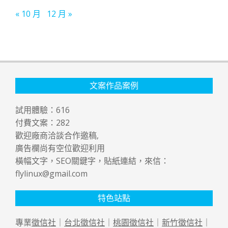
« 10 月
12 月 »
文案作品案例
試用體驗：
616
付費文案：
282
歡迎廠商洽談合作邀稿,
廣告欄尚有空位歡迎利用
橫幅文字，SEO關鍵字，貼紙連結，來信：
flylinux@gmail.com
特色站點
專業
徵信社
｜
台北徵信社
｜
桃園徵信社
｜
新竹徵信社
｜