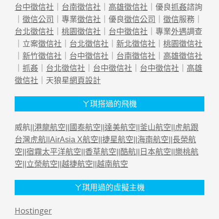
台中徵信社
｜
台南徵信社
｜
高雄徵信社
｜優良
抓姦
諮詢
｜
徵信公司
｜專業
徵信社
｜優良
徵信公司
｜
徵信
服務｜
台北徵信社
｜
桃園徵信社
｜
台中徵信社
｜專業
外遇
調查
｜立案
徵信社
｜
台北徵信社
｜
新北徵信社
｜
桃園徵信社
｜
新竹徵信社
｜
台中徵信社
｜
台南徵信社
｜
高雄徵信社
｜
抓姦
｜
台北徵信社
｜
台中徵信社
｜
台中徵信社
｜
高雄
徵信社
｜天狼星
網頁設計
ㄚ琪搭過的飛機
威航||
港龍航空
||
國泰航空
||
達美航空
||
釜山航空
||
虎航跟
台灣虎航
||
AirAsia X航空
||
捷星航空
||
海南航空
||
長榮航
空
||
宿霧太平洋航空
||
香草航空
||
酷航
||
日本航空
||
樂桃航
空
||
立榮航空
||
越捷航空
||
越南航空
ㄚ琪用過的虛擬主機
Hostinger