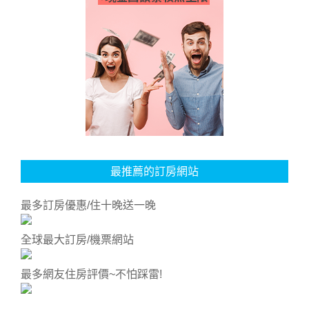
最推薦的訂房網站
最多訂房優惠/住十晚送一晚
全球最大訂房/機票網站
最多網友住房評價~不怕踩雷!