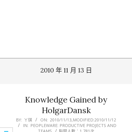
2010 年 11 月 13 日
Knowledge Gained by
HolgarDansk
2010-
BY:
ㄚ琪
ON:
2010/11/13
,MODIFIED:
2010/11/12
IN:
PEOPLEWARE: PRODUCTIVE PROJECTS AND
11-
TEAMS
點閱人數：1,781次