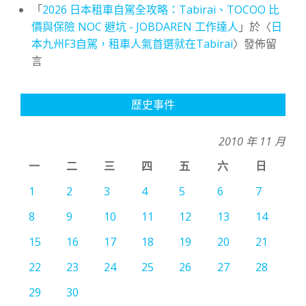
「
2026 日本租車自駕全攻略：Tabirai、TOCOO 比
價與保險 NOC 避坑 - JOBDAREN 工作達人
」於〈
日
本九州F3自駕，租車人氣首選就在Tabirai
〉發佈留
言
歷史事件
2010 年 11 月
一
二
三
四
五
六
日
1
2
3
4
5
6
7
8
9
10
11
12
13
14
15
16
17
18
19
20
21
22
23
24
25
26
27
28
29
30