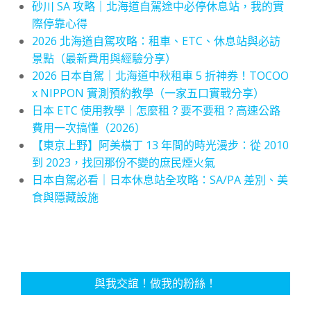
砂川 SA 攻略｜北海道自駕途中必停休息站，我的實
際停靠心得
2026 北海道自駕攻略：租車、ETC、休息站與必訪
景點（最新費用與經驗分享）
2026 日本自駕｜北海道中秋租車 5 折神券！TOCOO
x NIPPON 實測預約教學（一家五口實戰分享）
日本 ETC 使用教學｜怎麼租？要不要租？高速公路
費用一次搞懂（2026）
【東京上野】阿美橫丁 13 年間的時光漫步：從 2010
到 2023，找回那份不變的庶民煙火氣
日本自駕必看｜日本休息站全攻略：SA/PA 差別、美
食與隱藏設施
與我交誼！做我的粉絲！