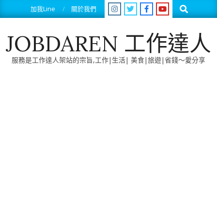
Skip
Search
加我Line
關於我們
to
content
JOBDAREN 工作達人
服務是工作達人架站的宗旨,工作|生活| 美食|旅遊|省錢～愛分享
Primary
Navigation
Menu