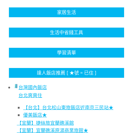
家居生活
生活中省錢工具
學習清單
達人飯店推薦 [ ★號 = 已住 ]
台灣國內飯店
台北爽爽住
【台北】台北松山東旅飯店近南京三民站★
優美飯店★
【宜蘭】捷絲旅宜蘭礁溪館
【宜蘭】宜蘭礁溪原湯商業旅館★