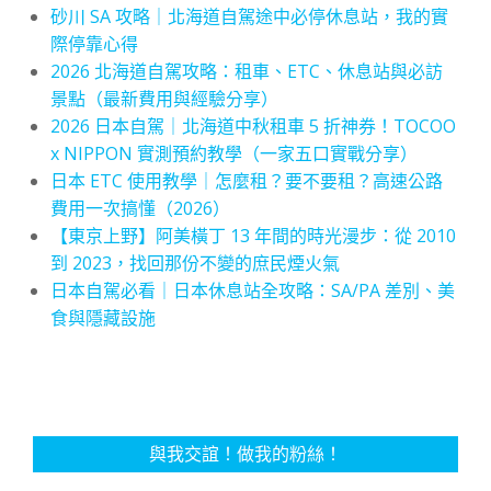
砂川 SA 攻略｜北海道自駕途中必停休息站，我的實
際停靠心得
2026 北海道自駕攻略：租車、ETC、休息站與必訪
景點（最新費用與經驗分享）
2026 日本自駕｜北海道中秋租車 5 折神券！TOCOO
x NIPPON 實測預約教學（一家五口實戰分享）
日本 ETC 使用教學｜怎麼租？要不要租？高速公路
費用一次搞懂（2026）
【東京上野】阿美橫丁 13 年間的時光漫步：從 2010
到 2023，找回那份不變的庶民煙火氣
日本自駕必看｜日本休息站全攻略：SA/PA 差別、美
食與隱藏設施
與我交誼！做我的粉絲！