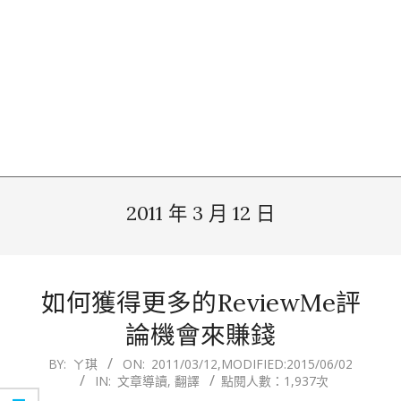
2011 年 3 月 12 日
如何獲得更多的ReviewMe評
論機會來賺錢
2011-
BY:
ㄚ琪
ON:
2011/03/12
,MODIFIED:
2015/06/02
IN:
文章導讀
,
翻譯
點閱人數：1,937次
03-