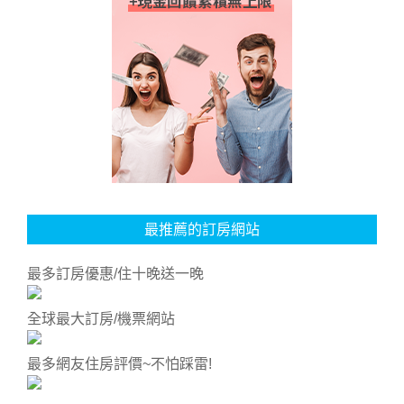
最推薦的訂房網站
最多訂房優惠/住十晚送一晚
全球最大訂房/機票網站
最多網友住房評價~不怕踩雷!