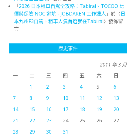
「
2026 日本租車自駕全攻略：Tabirai、TOCOO 比
價與保險 NOC 避坑 - JOBDAREN 工作達人
」於〈
日
本九州F3自駕，租車人氣首選就在Tabirai
〉發佈留
言
歷史事件
2011 年 3 月
一
二
三
四
五
六
日
1
2
3
4
5
6
7
8
9
10
11
12
13
14
15
16
17
18
19
20
21
22
23
24
25
26
27
28
29
30
31