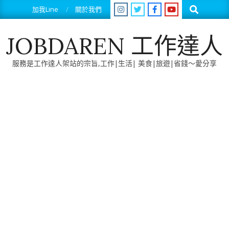
Skip
Search
加我Line
關於我們
to
content
JOBDAREN 工作達人
服務是工作達人架站的宗旨,工作|生活| 美食|旅遊|省錢～愛分享
Primary
Navigation
Menu