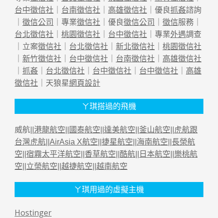
台中徵信社
｜
台南徵信社
｜
高雄徵信社
｜優良
抓姦
諮詢
｜
徵信公司
｜專業
徵信社
｜優良
徵信公司
｜
徵信
服務｜
台北徵信社
｜
桃園徵信社
｜
台中徵信社
｜專業
外遇
調查
｜立案
徵信社
｜
台北徵信社
｜
新北徵信社
｜
桃園徵信社
｜
新竹徵信社
｜
台中徵信社
｜
台南徵信社
｜
高雄徵信社
｜
抓姦
｜
台北徵信社
｜
台中徵信社
｜
台中徵信社
｜
高雄
徵信社
｜天狼星
網頁設計
ㄚ琪搭過的飛機
威航||
港龍航空
||
國泰航空
||
達美航空
||
釜山航空
||
虎航跟
台灣虎航
||
AirAsia X航空
||
捷星航空
||
海南航空
||
長榮航
空
||
宿霧太平洋航空
||
香草航空
||
酷航
||
日本航空
||
樂桃航
空
||
立榮航空
||
越捷航空
||
越南航空
ㄚ琪用過的虛擬主機
Hostinger