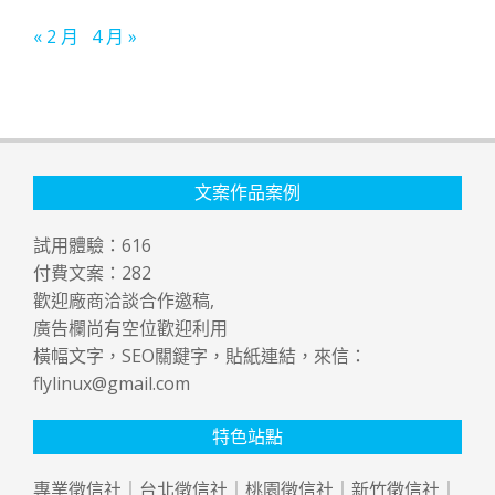
« 2 月
4 月 »
文案作品案例
試用體驗：
616
付費文案：
282
歡迎廠商洽談合作邀稿,
廣告欄尚有空位歡迎利用
橫幅文字，SEO關鍵字，貼紙連結，來信：
flylinux@gmail.com
特色站點
專業
徵信社
｜
台北徵信社
｜
桃園徵信社
｜
新竹徵信社
｜