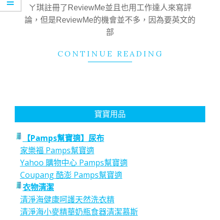
12
ㄚ琪註冊了ReviewMe並且也用工作達人來寫評
論，但是ReviewMe的機會並不多，因為要英文的
部
CONTINUE READING
寶寶用品
【Pamps幫寶適】尿布
家樂福 Pamps幫寶適
Yahoo 購物中心 Pamps幫寶適
Coupang 酷澎 Pamps幫寶適
衣物清潔
清淨海健康呵護天然洗衣精
清淨海小麥精華奶瓶食器清潔慕斯