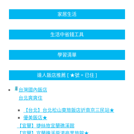
家居生活
生活中省錢工具
學習清單
達人飯店推薦 [ ★號 = 已住 ]
台灣國內飯店
台北爽爽住
【台北】台北松山東旅飯店近南京三民站★
優美飯店★
【宜蘭】捷絲旅宜蘭礁溪館
【宜蘭】宜蘭礁溪原湯商業旅館★