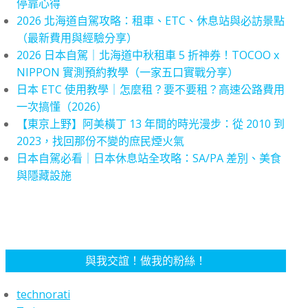
停靠心得
2026 北海道自駕攻略：租車、ETC、休息站與必訪景點
（最新費用與經驗分享）
2026 日本自駕｜北海道中秋租車 5 折神券！TOCOO x
NIPPON 實測預約教學（一家五口實戰分享）
日本 ETC 使用教學｜怎麼租？要不要租？高速公路費用
一次搞懂（2026）
【東京上野】阿美橫丁 13 年間的時光漫步：從 2010 到
2023，找回那份不變的庶民煙火氣
日本自駕必看｜日本休息站全攻略：SA/PA 差別、美食
與隱藏設施
與我交誼！做我的粉絲！
technorati