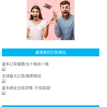
最推薦的訂房網站
最多訂房優惠/住十晚送一晚
全球最大訂房/機票網站
最多網友住房評價~不怕踩雷!