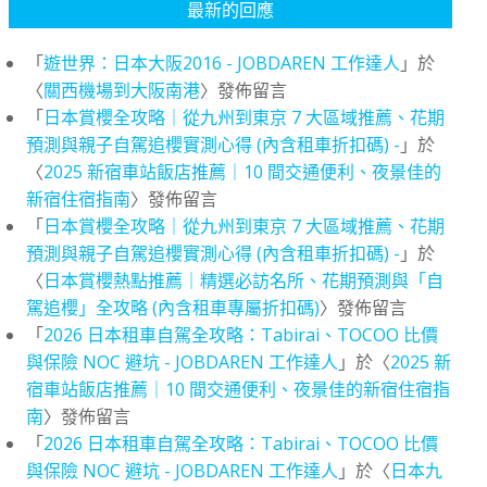
最新的回應
「
遊世界：日本大阪2016 - JOBDAREN 工作達人
」於
〈
關西機場到大阪南港
〉發佈留言
「
日本賞櫻全攻略｜從九州到東京 7 大區域推薦、花期
預測與親子自駕追櫻實測心得 (內含租車折扣碼) -
」於
〈
2025 新宿車站飯店推薦｜10 間交通便利、夜景佳的
新宿住宿指南
〉發佈留言
「
日本賞櫻全攻略｜從九州到東京 7 大區域推薦、花期
預測與親子自駕追櫻實測心得 (內含租車折扣碼) -
」於
〈
日本賞櫻熱點推薦｜精選必訪名所、花期預測與「自
駕追櫻」全攻略 (內含租車專屬折扣碼)
〉發佈留言
「
2026 日本租車自駕全攻略：Tabirai、TOCOO 比價
與保險 NOC 避坑 - JOBDAREN 工作達人
」於〈
2025 新
宿車站飯店推薦｜10 間交通便利、夜景佳的新宿住宿指
南
〉發佈留言
「
2026 日本租車自駕全攻略：Tabirai、TOCOO 比價
與保險 NOC 避坑 - JOBDAREN 工作達人
」於〈
日本九