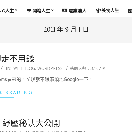
美食人生
ING人生
開箱人生
職業達人
2011 年 9 月 1 日
印走不用錢
IN:
WEB BLOG
,
WORDPRESS
點閱人數：3,102次
stems看來的，ㄚ琪就不嫌麻煩地Google一下，
E READING
 紓壓秘訣大公開