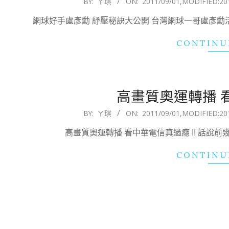
BY:
ㄚ琪
ON:
2011/09/01
,MODIFIED:
20
09-
網球好手盧彥勳 紓壓秘訣大公開 台灣網球一哥盧彥
01
CONTINU
高畫質奧運轉播 看
2011-
BY:
ㄚ琪
ON:
2011/09/01
,MODIFIED:
20
09-
高畫質奧運轉播 看中華電信真過癮 !! 話說前幾
01
CONTINU