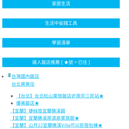
家居生活
生活中省錢工具
學習清單
達人飯店推薦 [ ★號 = 已住 ]
台灣國內飯店
台北爽爽住
【台北】台北松山東旅飯店近南京三民站★
優美飯店★
【宜蘭】捷絲旅宜蘭礁溪館
【宜蘭】宜蘭礁溪原湯商業旅館★
【宜蘭】山月22宜蘭礁溪Villa可以民宿包棟★