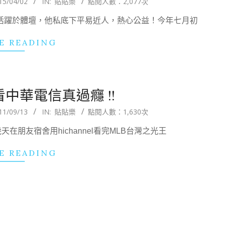
15/04/02
IN:
貼貼樂
點閱人數：2,077次
勳活躍於體壇，他私底下平易近人，熱心公益！今年七月初
E READING
中華電信真過癮 !!
11/09/13
IN:
貼貼樂
點閱人數：1,630次
天在朋友宿舍用hichannel看完MLB台灣之光王
E READING