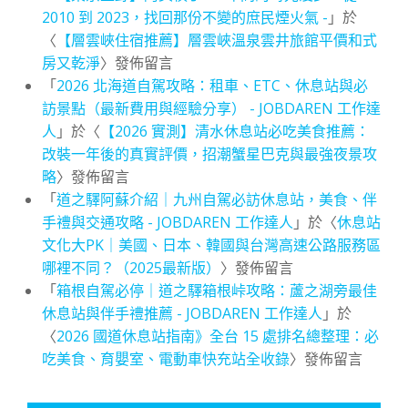
2010 到 2023，找回那份不變的庶民煙火氣 -
」於
〈
【層雲峽住宿推薦】層雲峽溫泉雲井旅館平價和式
房又乾淨
〉發佈留言
「
2026 北海道自駕攻略：租車、ETC、休息站與必
訪景點（最新費用與經驗分享） - JOBDAREN 工作達
人
」於〈
【2026 實測】清水休息站必吃美食推薦：
改裝一年後的真實評價，招潮蟹星巴克與最強夜景攻
略
〉發佈留言
「
道之驛阿蘇介紹｜九州自駕必訪休息站，美食、伴
手禮與交通攻略 - JOBDAREN 工作達人
」於〈
休息站
文化大PK｜美國、日本、韓國與台灣高速公路服務區
哪裡不同？（2025最新版）
〉發佈留言
「
箱根自駕必停｜道之驛箱根峠攻略：蘆之湖旁最佳
休息站與伴手禮推薦 - JOBDAREN 工作達人
」於
〈
2026 國道休息站指南》全台 15 處排名總整理：必
吃美食、育嬰室、電動車快充站全收錄
〉發佈留言