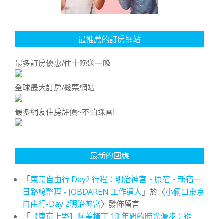
最推薦的訂房網站
最多訂房優惠/住十晚送一晚
全球最大訂房/機票網站
最多網友住房評價~不怕踩雷!
最新的回應
「
東京自由行 Day2 行程：明治神宮・原宿・新宿一
日路線整理 - JOBDAREN 工作達人
」於〈
小倆口東京
自由行-Day 2明治神宮
〉發佈留言
「
【東京上野】阿美橫丁 13 年間的時光漫步：從