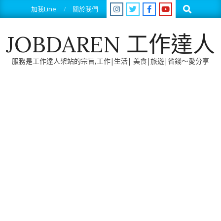
Skip
Search
加我Line
關於我們
to
content
JOBDAREN 工作達人
服務是工作達人架站的宗旨,工作|生活| 美食|旅遊|省錢～愛分享
Primary
Navigation
Menu