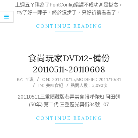
15
上週五ㄚ琪為了FontConfig編譯不成功甚是掛念，
try了好一陣子，終於沒步了，只好祈禱看看了，
CONTINUE READING
食尚玩家DVD12-備份
20110511~20110608
2011-
BY:
ㄚ琪
ON:
2011/10/15
,MODIFIED:
2011/10/31
IN:
美味食記
點閱人數：3,090次
10-
15
20110511三重隱藏版巷弄美食報呼你知 阿田麵
(50年) 第二代 三重區光興街34號 07
CONTINUE READING