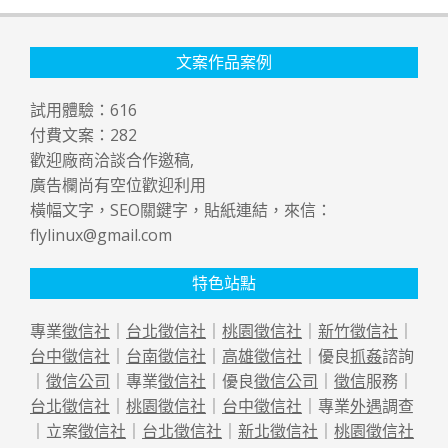
文案作品案例
試用體驗：
616
付費文案：
282
歡迎廠商洽談合作邀稿,
廣告欄尚有空位歡迎利用
橫幅文字，SEO關鍵字，貼紙連結，來信：
flylinux@gmail.com
特色站點
專業
徵信社
｜
台北徵信社
｜
桃園徵信社
｜
新竹徵信社
｜
台中徵信社
｜
台南徵信社
｜
高雄徵信社
｜優良
抓姦
諮詢
｜
徵信公司
｜專業
徵信社
｜優良
徵信公司
｜
徵信
服務｜
台北徵信社
｜
桃園徵信社
｜
台中徵信社
｜專業
外遇
調查
｜立案
徵信社
｜
台北徵信社
｜
新北徵信社
｜
桃園徵信社