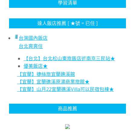
學習清單
達人飯店推薦 [ ★號 = 已住 ]
台灣國內飯店
台北爽爽住
【台北】台北松山東旅飯店近南京三民站★
優美飯店★
【宜蘭】捷絲旅宜蘭礁溪館
【宜蘭】宜蘭礁溪原湯商業旅館★
【宜蘭】山月22宜蘭礁溪Villa可以民宿包棟★
商品推薦