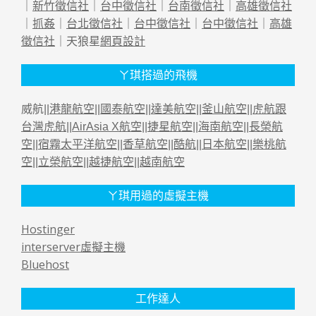
｜
新竹徵信社
｜
台中徵信社
｜
台南徵信社
｜
高雄徵信社
｜
抓姦
｜
台北徵信社
｜
台中徵信社
｜
台中徵信社
｜
高雄
徵信社
｜天狼星
網頁設計
ㄚ琪搭過的飛機
威航||
港龍航空
||
國泰航空
||
達美航空
||
釜山航空
||
虎航跟
台灣虎航
||
AirAsia X航空
||
捷星航空
||
海南航空
||
長榮航
空
||
宿霧太平洋航空
||
香草航空
||
酷航
||
日本航空
||
樂桃航
空
||
立榮航空
||
越捷航空
||
越南航空
ㄚ琪用過的虛擬主機
Hostinger
interserver虛擬主機
Bluehost
工作達人