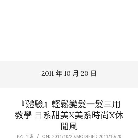
2011 年 10 月 20 日
『體驗』輕鬆變髮一髮三用
教學 日系甜美X美系時尚X休
閒風
2011-
BY:
ㄚ琪
ON:
2011/10/20
,MODIFIED:
2011/10/20