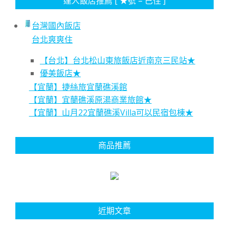
達人飯店推薦 [ ★號 = 已住 ]
台灣國內飯店
台北爽爽住
【台北】台北松山東旅飯店近南京三民站★
優美飯店★
【宜蘭】捷絲旅宜蘭礁溪館
【宜蘭】宜蘭礁溪原湯商業旅館★
【宜蘭】山月22宜蘭礁溪Villa可以民宿包棟★
商品推薦
近期文章