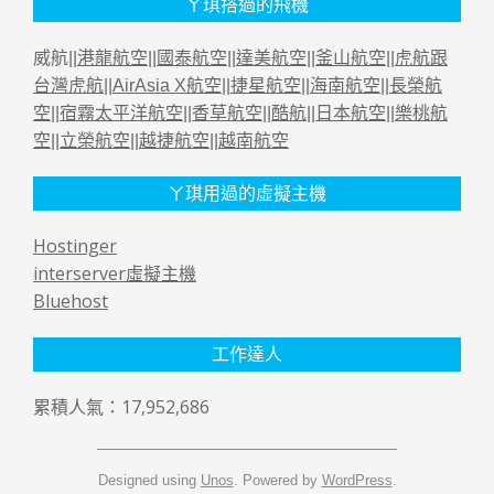
ㄚ琪搭過的飛機
威航||
港龍航空
||
國泰航空
||
達美航空
||
釜山航空
||
虎航跟
台灣虎航
||
AirAsia X航空
||
捷星航空
||
海南航空
||
長榮航
空
||
宿霧太平洋航空
||
香草航空
||
酷航
||
日本航空
||
樂桃航
空
||
立榮航空
||
越捷航空
||
越南航空
ㄚ琪用過的虛擬主機
Hostinger
interserver虛擬主機
Bluehost
工作達人
累積人氣：17,952,686
Designed using
Unos
. Powered by
WordPress
.