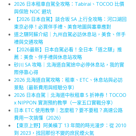
2026 日本租車自駕全攻略：Tabirai、TOCOO 比價
與保險 NOC 避坑
【2026 日本自駕】談合坂 SA 上行全攻略：河口湖回
東京必停！必買伴手禮、美食地圖與塞車應對
道之驛阿蘇介紹｜九州自駕必訪休息站，美食、伴手
禮與交通攻略
【2026最新】日本自駕必看！全日本「道之驛」推
薦：美食、伴手禮與休息站攻略
砂川 SA 攻略｜北海道自駕途中必停休息站，我的實
際停靠心得
2026 北海道自駕攻略：租車、ETC、休息站與必訪
景點（最新費用與經驗分享）
2026 日本自駕｜北海道中秋租車 5 折神券！TOCOO
x NIPPON 實測預約教學（一家五口實戰分享）
日本 ETC 使用教學｜怎麼租？要不要租？高速公路
費用一次搞懂（2026）
【東京上野】阿美橫丁 13 年間的時光漫步：從 2010
到 2023，找回那份不變的庶民煙火氣