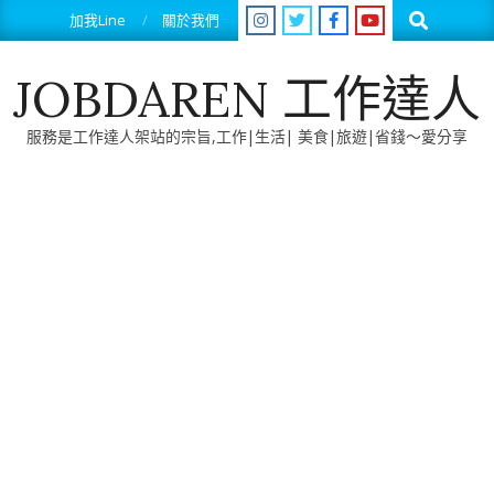
Skip
Search
加我Line
關於我們
to
content
JOBDAREN 工作達人
服務是工作達人架站的宗旨,工作|生活| 美食|旅遊|省錢～愛分享
Primary
Navigation
Menu