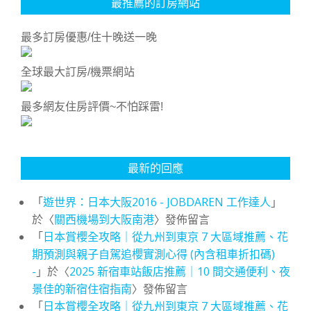
最推薦的訂房網站
最多訂房優惠/住十晚送一晚
全球最大訂房/機票網站
最多網友住房評價~不怕踩雷!
最新的回應
「
遊世界：日本大阪2016 - JOBDAREN 工作達人
」
於〈
關西機場到大阪南港
〉發佈留言
「
日本賞櫻全攻略｜從九州到東京 7 大區域推薦、花
期預測與親子自駕追櫻實測心得 (內含租車折扣碼)
-
」於〈
2025 新宿車站飯店推薦｜10 間交通便利、夜
景佳的新宿住宿指南
〉發佈留言
「
日本賞櫻全攻略｜從九州到東京 7 大區域推薦、花