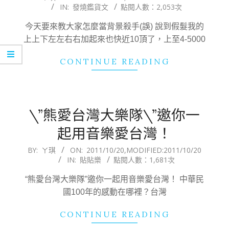
IN:
發燒鑑貨文
點閱人數：2,053次
10-
20
今天要來教大家怎麼當背景殺手(誤) 說到假髮我的
上上下左左右右加起來也快近10頂了，上至4-5000
CONTINUE READING
\”熊愛台灣大樂隊\”邀你一
起用音樂愛台灣！
2011-
BY:
ㄚ琪
ON:
2011/10/20
,MODIFIED:
2011/10/20
IN:
貼貼樂
點閱人數：1,681次
10-
20
“熊愛台灣大樂隊”邀你一起用音樂愛台灣！ 中華民
國100年的感動在哪裡？台灣
CONTINUE READING