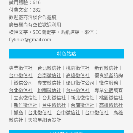
試用體驗：
616
付費文案：
282
歡迎廠商洽談合作邀稿,
廣告欄尚有空位歡迎利用
橫幅文字，SEO關鍵字，貼紙連結，來信：
flylinux@gmail.com
特色站點
專業
徵信社
｜
台北徵信社
｜
桃園徵信社
｜
新竹徵信社
｜
台中徵信社
｜
台南徵信社
｜
高雄徵信社
｜優良
抓姦
諮詢
｜
徵信公司
｜專業
徵信社
｜優良
徵信公司
｜
徵信
服務｜
台北徵信社
｜
桃園徵信社
｜
台中徵信社
｜專業
外遇
調查
｜立案
徵信社
｜
台北徵信社
｜
新北徵信社
｜
桃園徵信社
｜
新竹徵信社
｜
台中徵信社
｜
台南徵信社
｜
高雄徵信社
｜
抓姦
｜
台北徵信社
｜
台中徵信社
｜
台中徵信社
｜
高雄
徵信社
｜天狼星
網頁設計