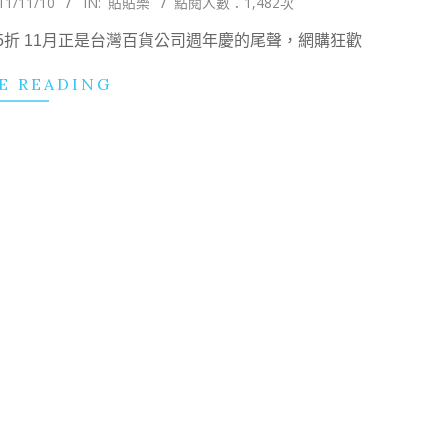
11/11/10
IN:
貼貼樂
點閱人數：1,482次
殺5折 11月正是台灣百貨公司週年慶的尾聲，網購狂歡
E READING