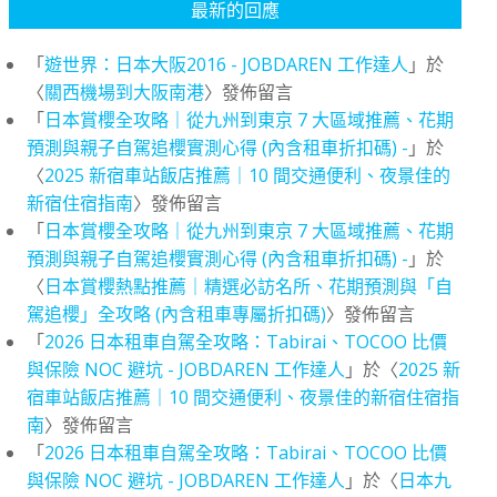
最新的回應
「
遊世界：日本大阪2016 - JOBDAREN 工作達人
」於
〈
關西機場到大阪南港
〉發佈留言
「
日本賞櫻全攻略｜從九州到東京 7 大區域推薦、花期
預測與親子自駕追櫻實測心得 (內含租車折扣碼) -
」於
〈
2025 新宿車站飯店推薦｜10 間交通便利、夜景佳的
新宿住宿指南
〉發佈留言
「
日本賞櫻全攻略｜從九州到東京 7 大區域推薦、花期
預測與親子自駕追櫻實測心得 (內含租車折扣碼) -
」於
〈
日本賞櫻熱點推薦｜精選必訪名所、花期預測與「自
駕追櫻」全攻略 (內含租車專屬折扣碼)
〉發佈留言
「
2026 日本租車自駕全攻略：Tabirai、TOCOO 比價
與保險 NOC 避坑 - JOBDAREN 工作達人
」於〈
2025 新
宿車站飯店推薦｜10 間交通便利、夜景佳的新宿住宿指
南
〉發佈留言
「
2026 日本租車自駕全攻略：Tabirai、TOCOO 比價
與保險 NOC 避坑 - JOBDAREN 工作達人
」於〈
日本九