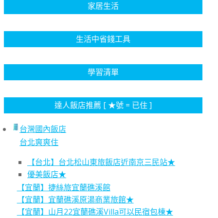
家居生活
生活中省錢工具
學習清單
達人飯店推薦 [ ★號 = 已住 ]
台灣國內飯店
台北爽爽住
【台北】台北松山東旅飯店近南京三民站★
優美飯店★
【宜蘭】捷絲旅宜蘭礁溪館
【宜蘭】宜蘭礁溪原湯商業旅館★
【宜蘭】山月22宜蘭礁溪Villa可以民宿包棟★