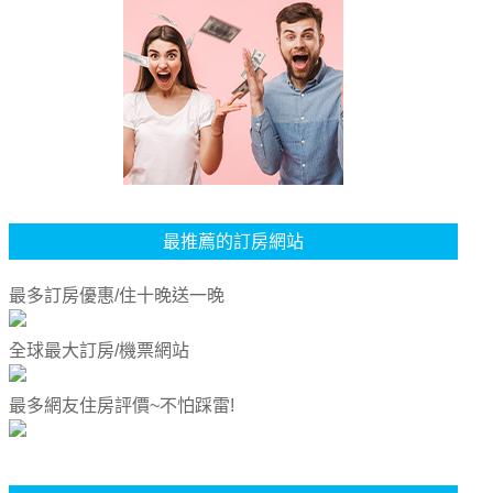
最推薦的訂房網站
最多訂房優惠/住十晚送一晚
全球最大訂房/機票網站
最多網友住房評價~不怕踩雷!