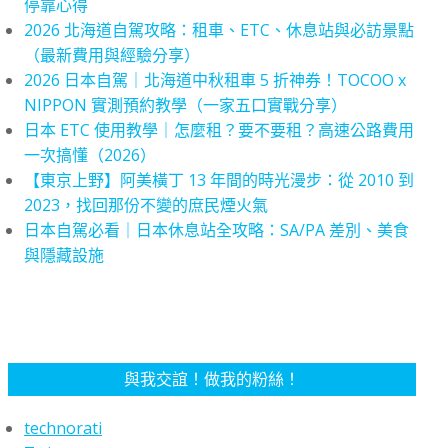
停靠心得
2026 北海道自駕攻略：租車、ETC、休息站與必訪景點
（最新費用與經驗分享）
2026 日本自駕｜北海道中秋租車 5 折神券！TOCOO x
NIPPON 實測預約教學（一家五口實戰分享）
日本 ETC 使用教學｜怎麼租？要不要租？高速公路費用
一次搞懂（2026）
【東京上野】阿美橫丁 13 年間的時光漫步：從 2010 到
2023，找回那份不變的庶民煙火氣
日本自駕必看｜日本休息站全攻略：SA/PA 差別、美食
與隱藏設施
與我交誼！做我的粉絲！
technorati