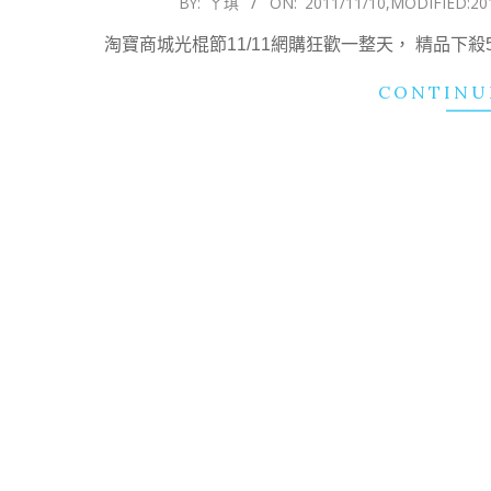
BY:
ㄚ琪
ON:
2011/11/10
,MODIFIED:
20
11-
淘寶商城光棍節11/11網購狂歡一整天， 精品下
10
CONTINU