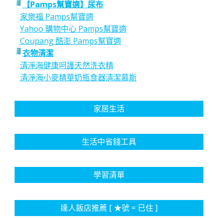
【Pamps幫寶適】尿布
家樂福 Pamps幫寶適
Yahoo 購物中心 Pamps幫寶適
Coupang 酷澎 Pamps幫寶適
衣物清潔
清淨海健康呵護天然洗衣精
清淨海小麥精華奶瓶食器清潔慕斯
家居生活
生活中省錢工具
學習清單
達人飯店推薦 [ ★號 = 已住 ]