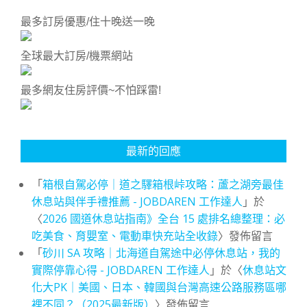
最多訂房優惠/住十晚送一晚
全球最大訂房/機票網站
最多網友住房評價~不怕踩雷!
最新的回應
「
箱根自駕必停｜道之驛箱根峠攻略：蘆之湖旁最佳
休息站與伴手禮推薦 - JOBDAREN 工作達人
」於
〈
2026 國道休息站指南》全台 15 處排名總整理：必
吃美食、育嬰室、電動車快充站全收錄
〉發佈留言
「
砂川 SA 攻略｜北海道自駕途中必停休息站，我的
實際停靠心得 - JOBDAREN 工作達人
」於〈
休息站文
化大PK｜美國、日本、韓國與台灣高速公路服務區哪
裡不同？（2025最新版）
〉發佈留言