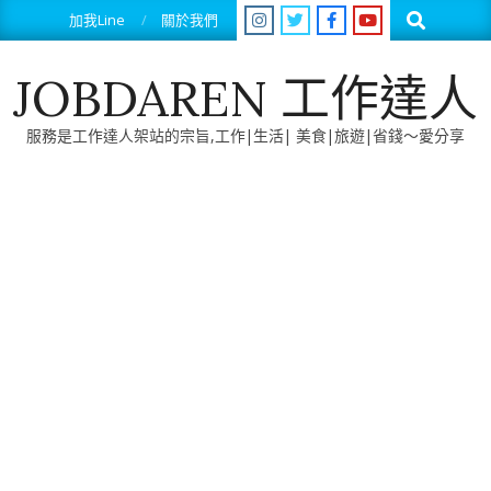
Skip
Search
加我Line
關於我們
to
content
JOBDAREN 工作達人
服務是工作達人架站的宗旨,工作|生活| 美食|旅遊|省錢～愛分享
Primary
Navigation
Menu