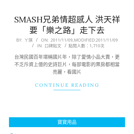
SMASH兄弟情超感人 洪天祥
要「樂之路」走下去
2011-
BY:
ㄚ琪
ON:
2011/11/09
,MODIFIED:
2011/11/09
IN:
口碑貼文
點閱人數：1,710次
11-
09
台灣民國百年堪稱國片年，除了愛情小品大賣，更
不乏斥資上億的史詩巨片，每部電影的票房都相當
亮麗，看國片
CONTINUE READING
寶寶用品