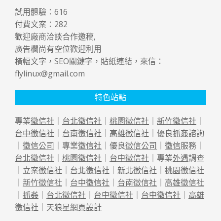
試用體驗：
616
付費文案：
282
歡迎廠商洽談合作邀稿,
廣告欄尚有空位歡迎利用
橫幅文字，SEO關鍵字，貼紙連結，來信：
flylinux@gmail.com
特色站點
專業
徵信社
｜
台北徵信社
｜
桃園徵信社
｜
新竹徵信社
｜
台中徵信社
｜
台南徵信社
｜
高雄徵信社
｜優良
抓姦
諮詢
｜
徵信公司
｜專業
徵信社
｜優良
徵信公司
｜
徵信
服務｜
台北徵信社
｜
桃園徵信社
｜
台中徵信社
｜專業
外遇
調查
｜立案
徵信社
｜
台北徵信社
｜
新北徵信社
｜
桃園徵信社
｜
新竹徵信社
｜
台中徵信社
｜
台南徵信社
｜
高雄徵信社
｜
抓姦
｜
台北徵信社
｜
台中徵信社
｜
台中徵信社
｜
高雄
徵信社
｜天狼星
網頁設計