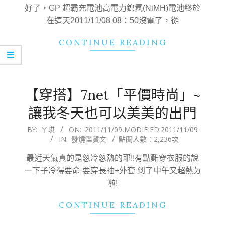
09
好了，GP 超霸充電池高電力鎳氫(NiMH)電池終於
在這天2011/11/08 08：50沒電了，從
CONTINUE READING
【穿搭】7net「平價時尚」~
讓我冬天也可以美美的出門
2011-
BY:
ㄚ琪
ON:
2011/11/09
,MODIFIED:
2011/11/09
IN:
發燒鑑貨文
點閱人數：2,236次
11-
09
最近天氣真的是忽冷忽熱的耶!!有點難穿衣服的說
一下子冷得要命 要穿長袖+外套 到了中午又超熱ㄉ
啦!
CONTINUE READING