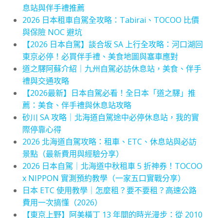
息站與伴手禮推薦
2026 日本租車自駕全攻略：Tabirai、TOCOO 比價
與保險 NOC 避坑
【2026 日本自駕】談合坂 SA 上行全攻略：河口湖回
東京必停！必買伴手禮、美食地圖與塞車應對
道之驛阿蘇介紹｜九州自駕必訪休息站，美食、伴手
禮與交通攻略
【2026最新】日本自駕必看！全日本「道之驛」推
薦：美食、伴手禮與休息站攻略
砂川 SA 攻略｜北海道自駕途中必停休息站，我的實
際停靠心得
2026 北海道自駕攻略：租車、ETC、休息站與必訪
景點（最新費用與經驗分享）
2026 日本自駕｜北海道中秋租車 5 折神券！TOCOO
x NIPPON 實測預約教學（一家五口實戰分享）
日本 ETC 使用教學｜怎麼租？要不要租？高速公路
費用一次搞懂（2026）
【東京上野】阿美橫丁 13 年間的時光漫步：從 2010