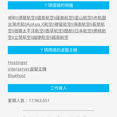
ㄚ琪搭過的飛機
威航||
港龍航空
||
國泰航空
||
達美航空
||
釜山航空
||
虎航跟
台灣虎航
||
AirAsia X航空
||
捷星航空
||
海南航空
||
長榮航
空
||
宿霧太平洋航空
||
香草航空
||
酷航
||
日本航空
||
樂桃航
空
||
立榮航空
||
越捷航空
||
越南航空
ㄚ琪用過的虛擬主機
Hostinger
interserver虛擬主機
Bluehost
工作達人
累積人氣：17,963,651