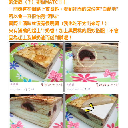
的蛋皮（？）卻很MATCH！
一開始有在網路上查資料，看到裡面的成份有”白蘭地”
所以會一直很怕有”酒味”
實際上酒味並沒有很明顯（我也吃不太出來呀！）
只有滿嘴的起士牛奶香！加上黑櫻桃的絕妙搭配！不會
因為起士及鮮奶油而感到膩喔！