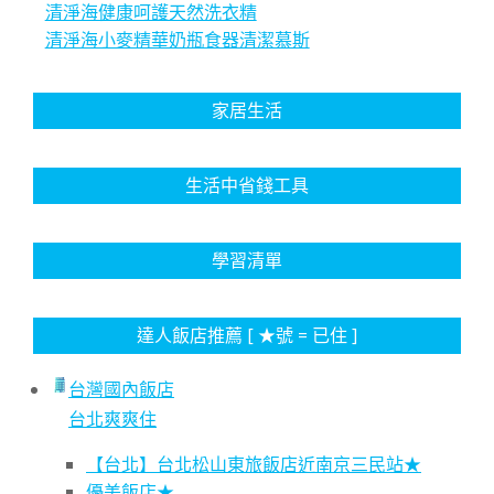
清淨海健康呵護天然洗衣精
清淨海小麥精華奶瓶食器清潔慕斯
家居生活
生活中省錢工具
學習清單
達人飯店推薦 [ ★號 = 已住 ]
台灣國內飯店
台北爽爽住
【台北】台北松山東旅飯店近南京三民站★
優美飯店★