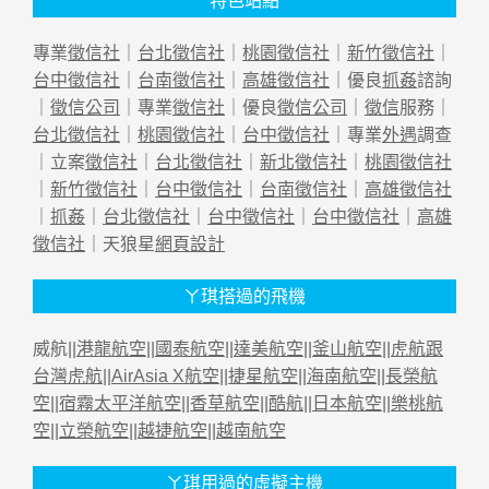
專業
徵信社
｜
台北徵信社
｜
桃園徵信社
｜
新竹徵信社
｜
台中徵信社
｜
台南徵信社
｜
高雄徵信社
｜優良
抓姦
諮詢
｜
徵信公司
｜專業
徵信社
｜優良
徵信公司
｜
徵信
服務｜
台北徵信社
｜
桃園徵信社
｜
台中徵信社
｜專業
外遇
調查
｜立案
徵信社
｜
台北徵信社
｜
新北徵信社
｜
桃園徵信社
｜
新竹徵信社
｜
台中徵信社
｜
台南徵信社
｜
高雄徵信社
｜
抓姦
｜
台北徵信社
｜
台中徵信社
｜
台中徵信社
｜
高雄
徵信社
｜天狼星
網頁設計
ㄚ琪搭過的飛機
威航||
港龍航空
||
國泰航空
||
達美航空
||
釜山航空
||
虎航跟
台灣虎航
||
AirAsia X航空
||
捷星航空
||
海南航空
||
長榮航
空
||
宿霧太平洋航空
||
香草航空
||
酷航
||
日本航空
||
樂桃航
空
||
立榮航空
||
越捷航空
||
越南航空
ㄚ琪用過的虛擬主機