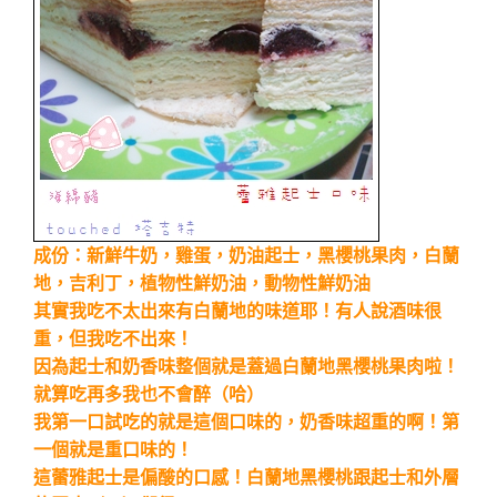
成份：新鮮牛奶，雞蛋，奶油起士，黑櫻桃果肉，白蘭
地，吉利丁，植物性鮮奶油，動物性鮮奶油
其實我吃不太出來有白蘭地的味道耶！有人說酒味很
重，但我吃不出來！
因為起士和奶香味整個就是蓋過白蘭地黑櫻桃果肉啦！
就算吃再多我也不會醉（哈）
我第一口試吃的就是這個口味的，奶香味超重的啊！第
一個就是重口味的！
這蕾雅起士是偏酸的口感！白蘭地黑櫻桃跟起士和外層