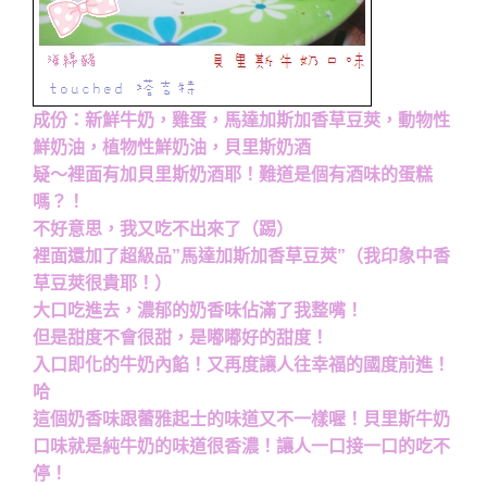
成份：新鮮牛奶，雞蛋，馬達加斯加香草豆莢，動物性
鮮奶油，植物性鮮奶油，貝里斯奶酒
疑～裡面有加貝里斯奶酒耶！難道是個有酒味的蛋糕
嗎？！
不好意思，我又吃不出來了（踢）
裡面還加了超級品”馬達加斯加香草豆莢”（我印象中香
草豆莢很貴耶！）
大口吃進去，濃郁的奶香味佔滿了我整嘴！
但是甜度不會很甜，是嘟嘟好的甜度！
入口即化的牛奶內餡！又再度讓人往幸福的國度前進！
哈
這個奶香味跟蕾雅起士的味道又不一樣喔！貝里斯牛奶
口味就是純牛奶的味道很香濃！讓人一口接一口的吃不
停！