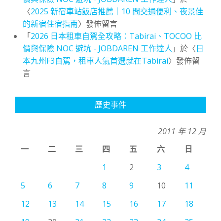
〈
2025 新宿車站飯店推薦｜10 間交通便利、夜景佳
的新宿住宿指南
〉發佈留言
「
2026 日本租車自駕全攻略：Tabirai、TOCOO 比
價與保險 NOC 避坑 - JOBDAREN 工作達人
」於〈
日
本九州F3自駕，租車人氣首選就在Tabirai
〉發佈留
言
歷史事件
2011 年 12 月
一
二
三
四
五
六
日
1
2
3
4
5
6
7
8
9
10
11
12
13
14
15
16
17
18