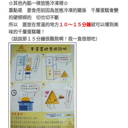
☆其他內餡一律放進冷凍裡☆
重點是 要食用前因為放進冷凍的關係 千層蛋糕會變
的硬梆梆的 切也切不斷
所以 要放在常溫的地方
１０～１５分鐘
就可以嚐到美
味的千層蛋糕囉！
（話說那１５分鐘很難熬啊！我一直很想吃）