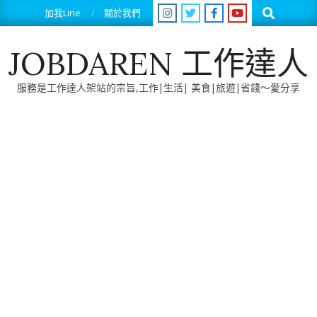
Skip
Search
加我Line
關於我們
to
content
JOBDAREN 工作達人
服務是工作達人架站的宗旨,工作|生活| 美食|旅遊|省錢～愛分享
Primary
Navigation
Menu