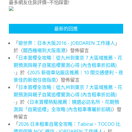
最多網友住房評價~不怕踩雷!
最新的回應
「
遊世界：日本大阪2016 - JOBDAREN 工作達人
」
於〈
關西機場到大阪南港
〉發佈留言
「
日本賞櫻全攻略｜從九州到東京 7 大區域推薦、花
期預測與親子自駕追櫻實測心得 (內含租車折扣碼)
-
」於〈
2025 新宿車站飯店推薦｜10 間交通便利、夜
景佳的新宿住宿指南
〉發佈留言
「
日本賞櫻全攻略｜從九州到東京 7 大區域推薦、花
期預測與親子自駕追櫻實測心得 (內含租車折扣碼)
-
」於〈
日本賞櫻熱點推薦｜精選必訪名所、花期預
測與「自駕追櫻」全攻略 (內含租車專屬折扣碼)
〉發
佈留言
「
2026 日本租車自駕全攻略：Tabirai、TOCOO 比
價與保險 NOC 避坑 - JOBDAREN 工作達人
」於