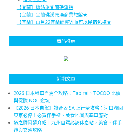
【宜蘭】捷絲旅宜蘭礁溪館
【宜蘭】宜蘭礁溪原湯商業旅館★
【宜蘭】山月22宜蘭礁溪Villa可以民宿包棟★
商品推薦
近期文章
2026 日本租車自駕全攻略：Tabirai、TOCOO 比價
與保險 NOC 避坑
【2026 日本自駕】談合坂 SA 上行全攻略：河口湖回
東京必停！必買伴手禮、美食地圖與塞車應對
道之驛阿蘇介紹｜九州自駕必訪休息站，美食、伴手
禮與交通攻略