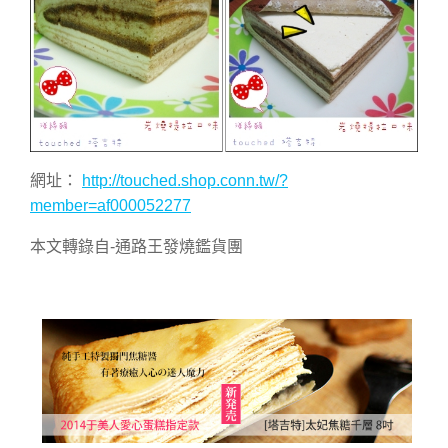
網址：
http://touched.shop.conn.tw/?
member=af000052277
本文轉錄自-通路王發燒鑑貨團