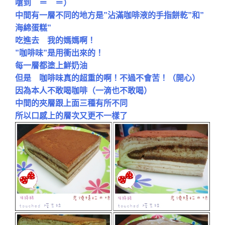
嗆到 ＝ ＝）
中間有一層不同的地方是”沾滿咖啡液的手指餅乾”和”
海綿蛋糕”
吃進去 我的媽媽啊！
”咖啡味”是用衝出來的！
每一層都塗上鮮奶油
但是 咖啡味真的超重的啊！不過不會苦！（開心）
因為本人不敢喝咖啡（一滴也不敢喝）
中間的夾層跟上面三種有所不同
所以口感上的層次又更不一樣了