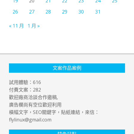
19
20
21
22
23
24
25
26
27
28
29
30
31
« 11 月
1 月 »
文案作品案例
試用體驗：
616
付費文案：
282
歡迎廠商洽談合作邀稿,
廣告欄尚有空位歡迎利用
橫幅文字，SEO關鍵字，貼紙連結，來信：
flylinux@gmail.com
特色站點