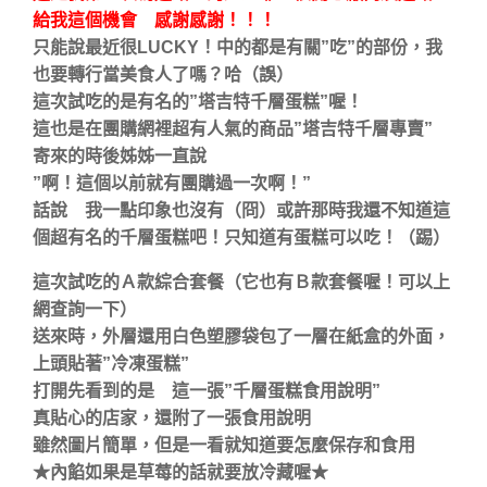
給我這個機會 感謝感謝！！！
只能說最近很LUCKY！中的都是有關”吃”的部份，我
也要轉行當美食人了嗎？哈（誤）
這次試吃的是有名的”塔吉特千層蛋糕”喔！
這也是在團購網裡超有人氣的商品”塔吉特千層專賣”
寄來的時後姊姊一直說
”啊！這個以前就有團購過一次啊！”
話說 我一點印象也沒有（冏）或許那時我還不知道這
個超有名的千層蛋糕吧！只知道有蛋糕可以吃！（踢）
這次試吃的Ａ款綜合套餐（它也有Ｂ款套餐喔！可以上
網查詢一下）
送來時，外層還用白色塑膠袋包了一層在紙盒的外面，
上頭貼著”冷凍蛋糕”
打開先看到的是 這一張”千層蛋糕食用說明”
真貼心的店家，還附了一張食用說明
雖然圖片簡單，但是一看就知道要怎麼保存和食用
★內餡如果是草莓的話就要放冷藏喔★