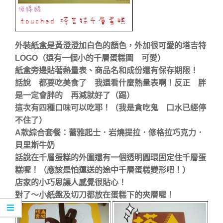
外裝紙盒是黃澄澄加白色的顏色，外加很可愛的塔吉特
LOGO（還有一個小的千層蛋糕圖 可愛）
紙盒旁邊貼著熱量表、商品名和成份還有保存期限！
話說 都要吃美食了 我還看什麼熱量表啊！反正 胖
是一定會胖的 再減就好了（踢）
這次有四種口味可以吃耶！（我是貪吃鬼 口水已經停
不住了）
A款綜合套餐：蕾雅起士．岩燒提拉．修格拉巧克力．
貝里斯牛奶
話說在千層蛋糕的外圍還有一個透明圓環固定住千層蛋
糕喔！（應該是怕運送的途中千層蛋糕變形吧！）
店家的小巧思讓人感覺很貼心！
對了～小紙盤及切刀都放在蛋糕下的夾層喔！