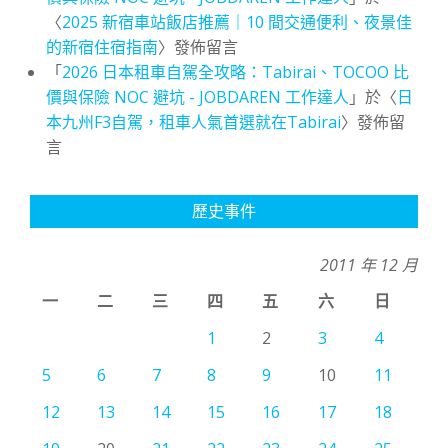
〈
2025 新宿車站飯店推薦｜10 間交通便利、夜景佳
的新宿住宿指南
〉發佈留言
「
2026 日本租車自駕全攻略：Tabirai、TOCOO 比
價與保險 NOC 避坑 - JOBDAREN 工作達人
」於〈
日
本九州F3自駕，租車人氣首選就在Tabirai
〉發佈留
言
歷史事件
2011 年 12 月
一
二
三
四
五
六
日
1
2
3
4
5
6
7
8
9
10
11
12
13
14
15
16
17
18