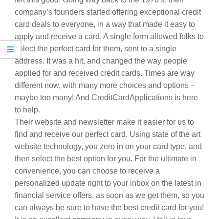
company’s founders started offering exceptional credit
card deals to everyone, in a way that made it easy to
apply and receive a card. A single form allowed folks to
select the perfect card for them, sent to a single
address. It was a hit, and changed the way people
applied for and received credit cards. Times are way
different now, with many more choices and options –
maybe too many! And CreditCardApplications is here
to help.
Their website and newsletter make it easier for us to
find and receive our perfect card. Using state of the art
website technology, you zero in on your card type, and
then select the best option for you. For the ultimate in
convenience, you can choose to receive a
personalized update right to your inbox on the latest in
financial service offers, as soon as we get them, so you
can always be sure to have the best credit card for you!