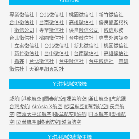
專業
徵信社
｜
台北徵信社
｜
桃園徵信社
｜
新竹徵信社
｜
台中徵信社
｜
台南徵信社
｜
高雄徵信社
｜優良
抓姦
諮詢
｜
徵信公司
｜專業
徵信社
｜優良
徵信公司
｜
徵信
服務｜
台北徵信社
｜
桃園徵信社
｜
台中徵信社
｜專業
外遇
調查
｜立案
徵信社
｜
台北徵信社
｜
新北徵信社
｜
桃園徵信社
｜
新竹徵信社
｜
台中徵信社
｜
台南徵信社
｜
高雄徵信社
｜
抓姦
｜
台北徵信社
｜
台中徵信社
｜
台中徵信社
｜
高雄
徵信社
｜天狼星
網頁設計
ㄚ琪搭過的飛機
威航||
港龍航空
||
國泰航空
||
達美航空
||
釜山航空
||
虎航跟
台灣虎航
||
AirAsia X航空
||
捷星航空
||
海南航空
||
長榮航
空
||
宿霧太平洋航空
||
香草航空
||
酷航
||
日本航空
||
樂桃航
空
||
立榮航空
||
越捷航空
||
越南航空
ㄚ琪用過的虛擬主機