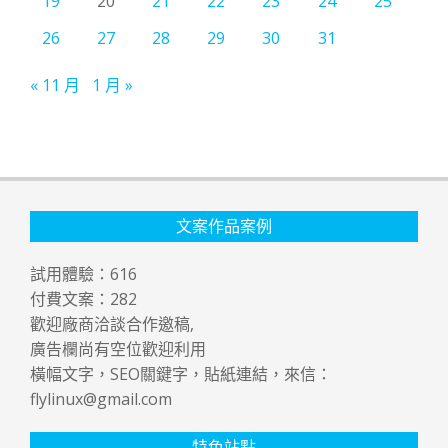
19
20
21
22
23
24
25
26
27
28
29
30
31
« 11 月
1 月 »
文案作品案例
試用體驗：
616
付費文案：
282
歡迎廠商洽談合作邀稿,
廣告欄尚有空位歡迎利用
橫幅文字，SEO關鍵字，貼紙連結，來信：
flylinux@gmail.com
特色站點