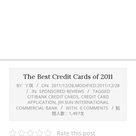
The Best Credit Cards of 2011
BY:
ㄚ琪
ON:
2011/12/28
,MODIFIED:
2011/12/28
IN:
SPONSORED REVIEWS
TAGGED:
CITIBANK CREDIT CARDS
,
CREDIT CARD
APPLICATION
,
JIH SUN INTERNATIONAL
COMMERCIAL BANK
WITH:
0 COMMENTS
點
閱人數：1,497次
Rate this post