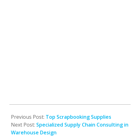
2011-
12-
Previous Post:
Top Scrapbooking Supplies
28
Next Post:
Specialized Supply Chain Consulting in
Warehouse Design