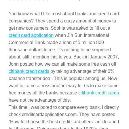
You know what I like most about banks and credit card
companies? They spend a crazy amount of money to
get new consumers. Sophia was asked to fill out a
credit card application
when Jih Sun International
Commercial Bank made a loan of 5 million 800
thousand dollars to me. It’s nothing to be surprised
about, still I mention this to you. Back in January 2007,
John posted how we can all make some free cash off
citibank credit cards
by taking advantage of their 0%
balance transfer deal. This is popular among us. Now I
want to come across another way for us to make some
free money off the banks because
citibank credit cards
have not the advantage of this.
This time I was bored to compare every bank. I directly
check creditcardapplications.com. They have posted
“How to choose the best credit card offers” article and I
felt this good. Going way back to the 1970’s, their