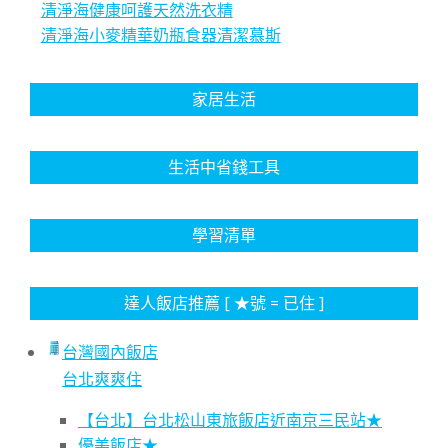
清淨海健康呵護天然洗衣精
清淨海小麥精華奶瓶食器清潔慕斯
家居生活
生活中省錢工具
學習清單
達人飯店推薦 [ ★號 = 已住 ]
台灣國內飯店
台北爽爽住
【台北】台北松山東旅飯店近南京三民站★
優美飯店★