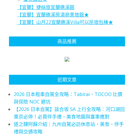
【宜蘭】捷絲旅宜蘭礁溪館
【宜蘭】宜蘭礁溪原湯商業旅館★
【宜蘭】山月22宜蘭礁溪Villa可以民宿包棟★
商品推薦
近期文章
2026 日本租車自駕全攻略：Tabirai、TOCOO 比價
與保險 NOC 避坑
【2026 日本自駕】談合坂 SA 上行全攻略：河口湖回
東京必停！必買伴手禮、美食地圖與塞車應對
道之驛阿蘇介紹｜九州自駕必訪休息站，美食、伴手
禮與交通攻略