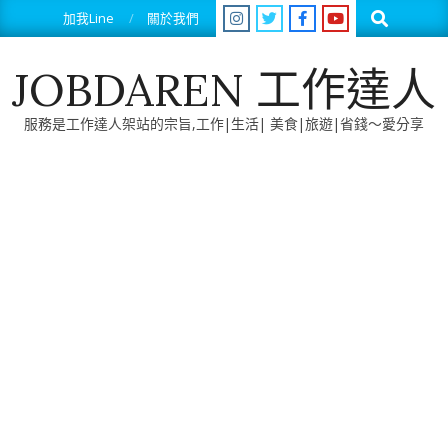
Skip
Search
加我Line
關於我們
to
content
JOBDAREN 工作達人
服務是工作達人架站的宗旨,工作|生活| 美食|旅遊|省錢～愛分享
Primary
Navigation
Menu