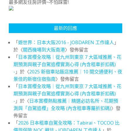
最多網友住房評價~不怕踩雷!
最新的回應
「
遊世界：日本大阪2016 - JOBDAREN 工作達人
」
於〈
關西機場到大阪南港
〉發佈留言
「
日本賞櫻全攻略｜從九州到東京 7 大區域推薦、花
期預測與親子自駕追櫻實測心得 (內含租車折扣碼)
-
」於〈
2025 新宿車站飯店推薦｜10 間交通便利、夜
景佳的新宿住宿指南
〉發佈留言
「
日本賞櫻全攻略｜從九州到東京 7 大區域推薦、花
期預測與親子自駕追櫻實測心得 (內含租車折扣碼)
-
」於〈
日本賞櫻熱點推薦｜精選必訪名所、花期預
測與「自駕追櫻」全攻略 (內含租車專屬折扣碼)
〉發
佈留言
「
2026 日本租車自駕全攻略：Tabirai、TOCOO 比
價與保險 NOC 避坑 - JOBDAREN 工作達人
」於