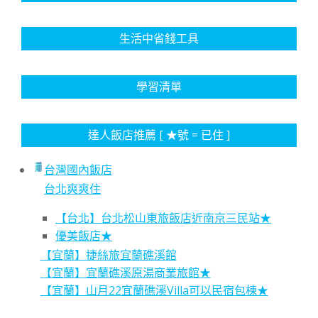
生活中省錢工具
學習清單
達人飯店推薦 [ ★號 = 已住 ]
台灣國內飯店
台北爽爽住
【台北】台北松山東旅飯店近南京三民站★
優美飯店★
【宜蘭】捷絲旅宜蘭礁溪館
【宜蘭】宜蘭礁溪原湯商業旅館★
【宜蘭】山月22宜蘭礁溪Villa可以民宿包棟★