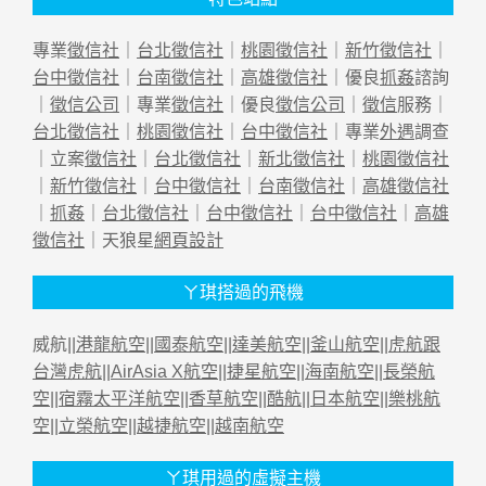
專業
徵信社
｜
台北徵信社
｜
桃園徵信社
｜
新竹徵信社
｜
台中徵信社
｜
台南徵信社
｜
高雄徵信社
｜優良
抓姦
諮詢
｜
徵信公司
｜專業
徵信社
｜優良
徵信公司
｜
徵信
服務｜
台北徵信社
｜
桃園徵信社
｜
台中徵信社
｜專業
外遇
調查
｜立案
徵信社
｜
台北徵信社
｜
新北徵信社
｜
桃園徵信社
｜
新竹徵信社
｜
台中徵信社
｜
台南徵信社
｜
高雄徵信社
｜
抓姦
｜
台北徵信社
｜
台中徵信社
｜
台中徵信社
｜
高雄
徵信社
｜天狼星
網頁設計
ㄚ琪搭過的飛機
威航||
港龍航空
||
國泰航空
||
達美航空
||
釜山航空
||
虎航跟
台灣虎航
||
AirAsia X航空
||
捷星航空
||
海南航空
||
長榮航
空
||
宿霧太平洋航空
||
香草航空
||
酷航
||
日本航空
||
樂桃航
空
||
立榮航空
||
越捷航空
||
越南航空
ㄚ琪用過的虛擬主機