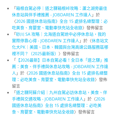
「
箱根自駕必停｜道之驛箱根峠攻略：蘆之湖旁最佳
休息站與伴手禮推薦 - JOBDAREN 工作達人
」於
〈
2026 國道休息站指南》全台 15 處排名總整理：必
吃美食、育嬰室、電動車快充站全收錄
〉發佈留言
「
砂川 SA 攻略｜北海道自駕途中必停休息站，我的
實際停靠心得 - JOBDAREN 工作達人
」於〈
休息站文
化大PK｜美國、日本、韓國與台灣高速公路服務區哪
裡不同？（2025最新版）
〉發佈留言
「
【2026最新】日本自駕必看！全日本「道之驛」推
薦：美食、伴手禮與休息站攻略 - JOBDAREN 工作達
人
」於〈
2026 國道休息站指南》全台 15 處排名總整
理：必吃美食、育嬰室、電動車快充站全收錄
〉發佈
留言
「
道之驛阿蘇介紹｜九州自駕必訪休息站，美食、伴
手禮與交通攻略 - JOBDAREN 工作達人
」於〈
2026
國道休息站指南》全台 15 處排名總整理：必吃美
食、育嬰室、電動車快充站全收錄
〉發佈留言