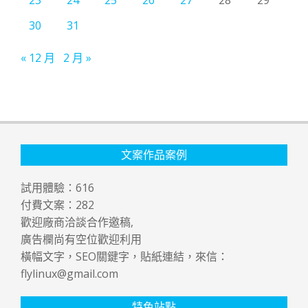
30
31
« 12 月
2 月 »
文案作品案例
試用體驗：
616
付費文案：
282
歡迎廠商洽談合作邀稿,
廣告欄尚有空位歡迎利用
橫幅文字，SEO關鍵字，貼紙連結，來信：
flylinux@gmail.com
特色站點