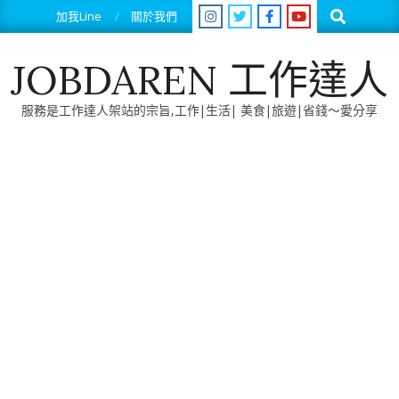
Skip
Search
加我Line
關於我們
to
content
JOBDAREN 工作達人
服務是工作達人架站的宗旨,工作|生活| 美食|旅遊|省錢～愛分享
Primary
Navigation
Menu