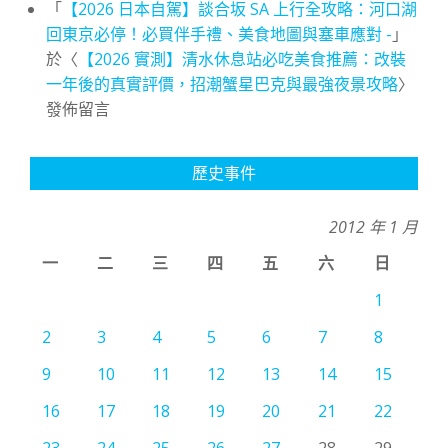
「
【2026 日本自駕】談合坂 SA 上行全攻略：河口湖
回東京必停！必買伴手禮、美食地圖與塞車應對 -
」
於〈
【2026 實測】清水休息站必吃美食推薦：改裝
一年後的真實評價，招潮蟹星巴克與最強夜景攻略
〉
發佈留言
歷史事件
2012 年 1 月
一
二
三
四
五
六
日
1
2
3
4
5
6
7
8
9
10
11
12
13
14
15
16
17
18
19
20
21
22
23
24
25
26
27
28
29