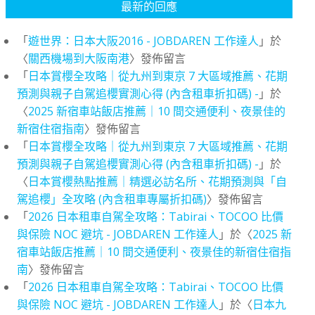
最新的回應
「
遊世界：日本大阪2016 - JOBDAREN 工作達人
」於
〈
關西機場到大阪南港
〉發佈留言
「
日本賞櫻全攻略｜從九州到東京 7 大區域推薦、花期
預測與親子自駕追櫻實測心得 (內含租車折扣碼) -
」於
〈
2025 新宿車站飯店推薦｜10 間交通便利、夜景佳的
新宿住宿指南
〉發佈留言
「
日本賞櫻全攻略｜從九州到東京 7 大區域推薦、花期
預測與親子自駕追櫻實測心得 (內含租車折扣碼) -
」於
〈
日本賞櫻熱點推薦｜精選必訪名所、花期預測與「自
駕追櫻」全攻略 (內含租車專屬折扣碼)
〉發佈留言
「
2026 日本租車自駕全攻略：Tabirai、TOCOO 比價
與保險 NOC 避坑 - JOBDAREN 工作達人
」於〈
2025 新
宿車站飯店推薦｜10 間交通便利、夜景佳的新宿住宿指
南
〉發佈留言
「
2026 日本租車自駕全攻略：Tabirai、TOCOO 比價
與保險 NOC 避坑 - JOBDAREN 工作達人
」於〈
日本九