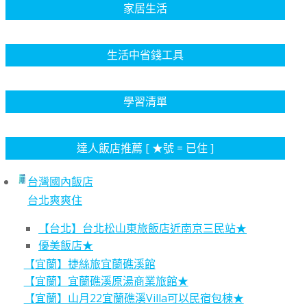
家居生活
生活中省錢工具
學習清單
達人飯店推薦 [ ★號 = 已住 ]
台灣國內飯店
台北爽爽住
【台北】台北松山東旅飯店近南京三民站★
優美飯店★
【宜蘭】捷絲旅宜蘭礁溪館
【宜蘭】宜蘭礁溪原湯商業旅館★
【宜蘭】山月22宜蘭礁溪Villa可以民宿包棟★