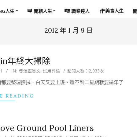
美食人生
ING人生
開箱人生
職業達人
2012 年 1 月 9 日
skin年終大掃除
31
IN:
發燒鑑貨文
,
試用評論
點閱人數：2,933次
西都要整理擦拭，白天又要上班，還不到二星期就要過年了
E READING
bove Ground Pool Liners