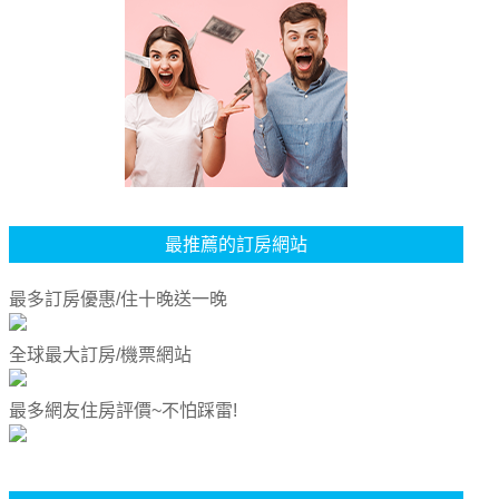
最推薦的訂房網站
最多訂房優惠/住十晚送一晚
全球最大訂房/機票網站
最多網友住房評價~不怕踩雷!