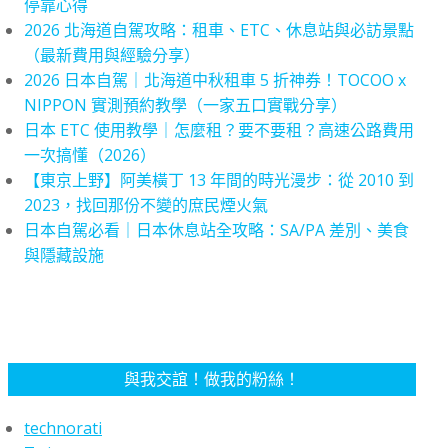
停靠心得
2026 北海道自駕攻略：租車、ETC、休息站與必訪景點
（最新費用與經驗分享）
2026 日本自駕｜北海道中秋租車 5 折神券！TOCOO x
NIPPON 實測預約教學（一家五口實戰分享）
日本 ETC 使用教學｜怎麼租？要不要租？高速公路費用
一次搞懂（2026）
【東京上野】阿美橫丁 13 年間的時光漫步：從 2010 到
2023，找回那份不變的庶民煙火氣
日本自駕必看｜日本休息站全攻略：SA/PA 差別、美食
與隱藏設施
與我交誼！做我的粉絲！
technorati