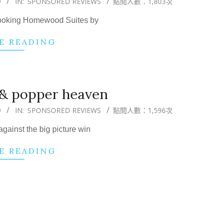
9
IN:
SPONSORED REVIEWS
點閱人數：1,803次
booking Homewood Suites by
E READING
& popper heaven
9
IN:
SPONSORED REVIEWS
點閱人數：1,596次
gainst the big picture win
E READING