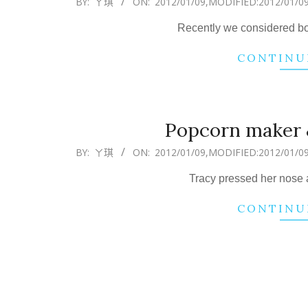
BY:
ㄚ琪
ON:
2012/01/09
,MODIFIED:
2012/01/0
01-
Recently we considered 
09
CONTINU
Popcorn maker 
2012-
BY:
ㄚ琪
ON:
2012/01/09
,MODIFIED:
2012/01/0
01-
Tracy pressed her nose a
09
CONTINU