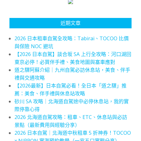
近期文章
2026 日本租車自駕全攻略：Tabirai、TOCOO 比價
與保險 NOC 避坑
【2026 日本自駕】談合坂 SA 上行全攻略：河口湖回
東京必停！必買伴手禮、美食地圖與塞車應對
道之驛阿蘇介紹｜九州自駕必訪休息站，美食、伴手
禮與交通攻略
【2026最新】日本自駕必看！全日本「道之驛」推
薦：美食、伴手禮與休息站攻略
砂川 SA 攻略｜北海道自駕途中必停休息站，我的實
際停靠心得
2026 北海道自駕攻略：租車、ETC、休息站與必訪
景點（最新費用與經驗分享）
2026 日本自駕｜北海道中秋租車 5 折神券！TOCOO
x NIPPON 實測預約教學（一家五口實戰分享）