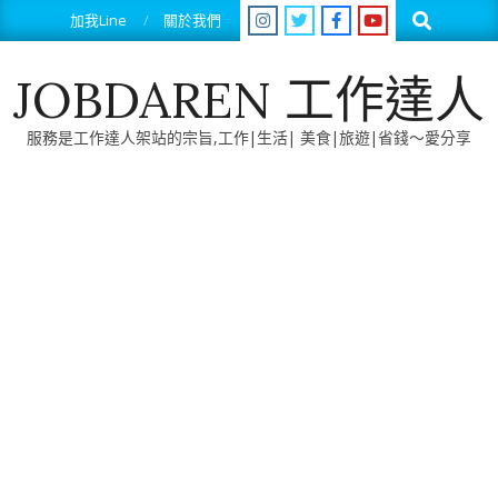
Skip
Search
加我Line
關於我們
to
content
JOBDAREN 工作達人
服務是工作達人架站的宗旨,工作|生活| 美食|旅遊|省錢～愛分享
Primary
Navigation
Menu