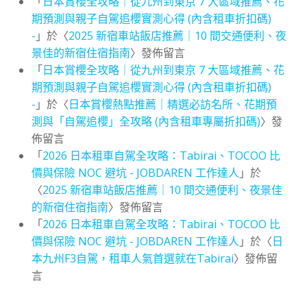
「
日本賞櫻全攻略｜從九州到東京 7 大區域推薦、花
期預測與親子自駕追櫻實測心得 (內含租車折扣碼)
-
」於〈
2025 新宿車站飯店推薦｜10 間交通便利、夜
景佳的新宿住宿指南
〉發佈留言
「
日本賞櫻全攻略｜從九州到東京 7 大區域推薦、花
期預測與親子自駕追櫻實測心得 (內含租車折扣碼)
-
」於〈
日本賞櫻熱點推薦｜精選必訪名所、花期預
測與「自駕追櫻」全攻略 (內含租車專屬折扣碼)
〉發
佈留言
「
2026 日本租車自駕全攻略：Tabirai、TOCOO 比
價與保險 NOC 避坑 - JOBDAREN 工作達人
」於
〈
2025 新宿車站飯店推薦｜10 間交通便利、夜景佳
的新宿住宿指南
〉發佈留言
「
2026 日本租車自駕全攻略：Tabirai、TOCOO 比
價與保險 NOC 避坑 - JOBDAREN 工作達人
」於〈
日
本九州F3自駕，租車人氣首選就在Tabirai
〉發佈留
言