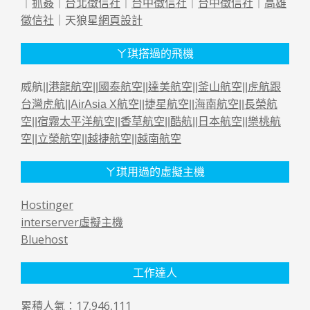
｜
抓姦
｜
台北徵信社
｜
台中徵信社
｜
台中徵信社
｜
高雄
徵信社
｜天狼星
網頁設計
ㄚ琪搭過的飛機
威航||
港龍航空
||
國泰航空
||
達美航空
||
釜山航空
||
虎航跟
台灣虎航
||
AirAsia X航空
||
捷星航空
||
海南航空
||
長榮航
空
||
宿霧太平洋航空
||
香草航空
||
酷航
||
日本航空
||
樂桃航
空
||
立榮航空
||
越捷航空
||
越南航空
ㄚ琪用過的虛擬主機
Hostinger
interserver虛擬主機
Bluehost
工作達人
累積人氣：17,946,111