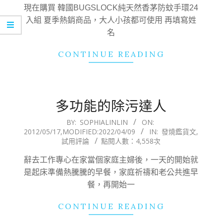
17
現在購買 韓國BUGSLOCK純天然香茅防蚊手環24
入組 夏季熱銷商品，大人小孩都可使用 再填寫姓
名
CONTINUE READING
多功能的除污達人
2012-
BY:
SOPHIALINLIN
ON:
2012/05/17
,MODIFIED:
2022/04/09
IN:
發燒鑑貨文
,
05-
試用評論
點閱人數：4,558次
17
辭去工作專心在家當個家庭主婦後，一天的開始就
是起床準備熱騰騰的早餐，家庭祈禱和老公共進早
餐，再開始一
CONTINUE READING