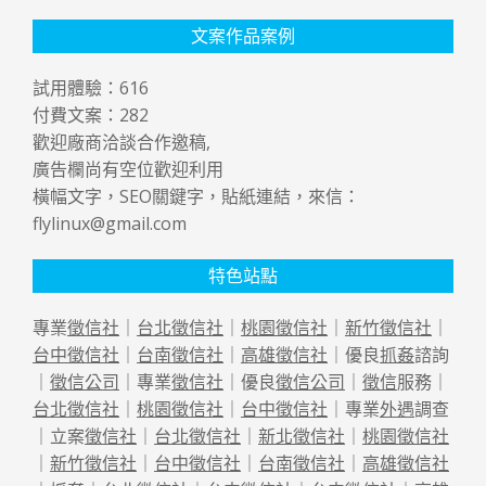
文案作品案例
試用體驗：
616
付費文案：
282
歡迎廠商洽談合作邀稿,
廣告欄尚有空位歡迎利用
橫幅文字，SEO關鍵字，貼紙連結，來信：
flylinux@gmail.com
特色站點
專業
徵信社
｜
台北徵信社
｜
桃園徵信社
｜
新竹徵信社
｜
台中徵信社
｜
台南徵信社
｜
高雄徵信社
｜優良
抓姦
諮詢
｜
徵信公司
｜專業
徵信社
｜優良
徵信公司
｜
徵信
服務｜
台北徵信社
｜
桃園徵信社
｜
台中徵信社
｜專業
外遇
調查
｜立案
徵信社
｜
台北徵信社
｜
新北徵信社
｜
桃園徵信社
｜
新竹徵信社
｜
台中徵信社
｜
台南徵信社
｜
高雄徵信社