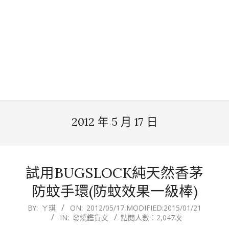
2012 年 5 月 17 日
試用BUGSLOCK純天然香茅
防蚊手環(防蚊效果一級棒)
2012-
BY:
ㄚ琪
ON:
2012/05/17
,MODIFIED:
2015/01/21
IN:
發燒鑑貨文
點閱人數：2,047次
05-