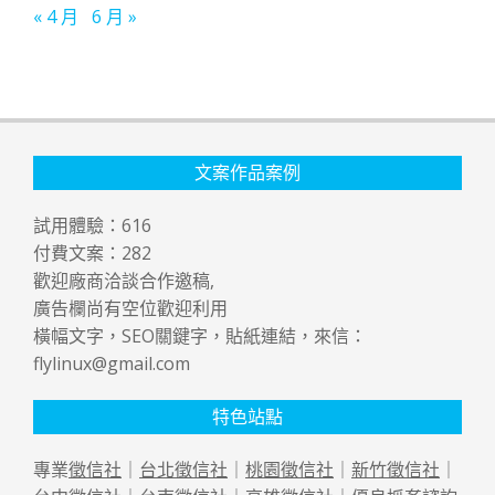
« 4 月
6 月 »
文案作品案例
試用體驗：
616
付費文案：
282
歡迎廠商洽談合作邀稿,
廣告欄尚有空位歡迎利用
橫幅文字，SEO關鍵字，貼紙連結，來信：
flylinux@gmail.com
特色站點
專業
徵信社
｜
台北徵信社
｜
桃園徵信社
｜
新竹徵信社
｜