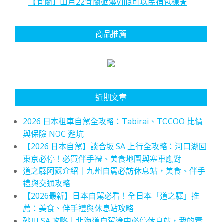
【宜蘭】山月22宜蘭礁溪Villa可以民宿包棟★
商品推薦
近期文章
2026 日本租車自駕全攻略：Tabirai、TOCOO 比價
與保險 NOC 避坑
【2026 日本自駕】談合坂 SA 上行全攻略：河口湖回
東京必停！必買伴手禮、美食地圖與塞車應對
道之驛阿蘇介紹｜九州自駕必訪休息站，美食、伴手
禮與交通攻略
【2026最新】日本自駕必看！全日本「道之驛」推
薦：美食、伴手禮與休息站攻略
砂川 SA 攻略｜北海道自駕途中必停休息站，我的實