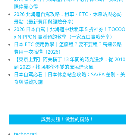
際停靠心得
2026 北海道自駕攻略：租車、ETC、休息站與必訪
景點（最新費用與經驗分享）
2026 日本自駕｜北海道中秋租車 5 折神券！TOCOO
x NIPPON 實測預約教學（一家五口實戰分享）
日本 ETC 使用教學｜怎麼租？要不要租？高速公路
費用一次搞懂（2026）
【東京上野】阿美橫丁 13 年間的時光漫步：從 2010
到 2023，找回那份不變的庶民煙火氣
日本自駕必看｜日本休息站全攻略：SA/PA 差別、美
食與隱藏設施
與我交誼！做我的粉絲！
technorati