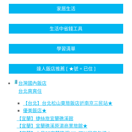
家居生活
生活中省錢工具
學習清單
達人飯店推薦 [ ★號 = 已住 ]
台灣國內飯店
台北爽爽住
【台北】台北松山東旅飯店近南京三民站★
優美飯店★
【宜蘭】捷絲旅宜蘭礁溪館
【宜蘭】宜蘭礁溪原湯商業旅館★