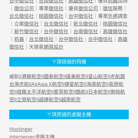
台中徵信社
｜
台南徵信社
｜
高雄徵信社
｜優良
抓姦
諮詢
｜
徵信公司
｜專業
徵信社
｜優良
徵信公司
｜
徵信
服務｜
台北徵信社
｜
桃園徵信社
｜
台中徵信社
｜專業
外遇
調查
｜立案
徵信社
｜
台北徵信社
｜
新北徵信社
｜
桃園徵信社
｜
新竹徵信社
｜
台中徵信社
｜
台南徵信社
｜
高雄徵信社
｜
抓姦
｜
台北徵信社
｜
台中徵信社
｜
台中徵信社
｜
高雄
徵信社
｜天狼星
網頁設計
ㄚ琪搭過的飛機
威航||
港龍航空
||
國泰航空
||
達美航空
||
釜山航空
||
虎航跟
台灣虎航
||
AirAsia X航空
||
捷星航空
||
海南航空
||
長榮航
空
||
宿霧太平洋航空
||
香草航空
||
酷航
||
日本航空
||
樂桃航
空
||
立榮航空
||
越捷航空
||
越南航空
ㄚ琪用過的虛擬主機
Hostinger
interserver虛擬主機