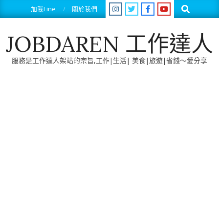
Skip
Search
加我Line
關於我們
to
content
JOBDAREN 工作達人
服務是工作達人架站的宗旨,工作|生活| 美食|旅遊|省錢～愛分享
Primary
Navigation
Menu