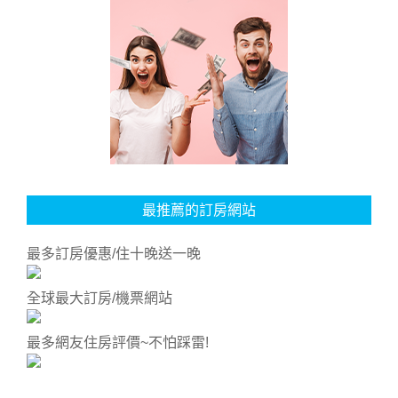
最推薦的訂房網站
最多訂房優惠/住十晚送一晚
全球最大訂房/機票網站
最多網友住房評價~不怕踩雷!