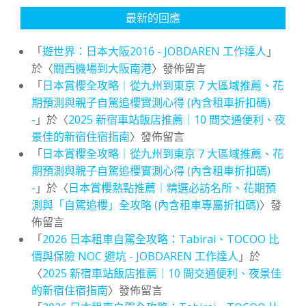
最新的回應
「
遊世界：日本大阪2016 - JOBDAREN 工作達人
」
於〈
關西機場到大阪南港
〉發佈留言
「
日本賞櫻全攻略｜從九州到東京 7 大區域推薦、花
期預測與親子自駕追櫻實測心得 (內含租車折扣碼)
-
」於〈
2025 新宿車站飯店推薦｜10 間交通便利、夜
景佳的新宿住宿指南
〉發佈留言
「
日本賞櫻全攻略｜從九州到東京 7 大區域推薦、花
期預測與親子自駕追櫻實測心得 (內含租車折扣碼)
-
」於〈
日本賞櫻熱點推薦｜精選必訪名所、花期預
測與「自駕追櫻」全攻略 (內含租車專屬折扣碼)
〉發
佈留言
「
2026 日本租車自駕全攻略：Tabirai、TOCOO 比
價與保險 NOC 避坑 - JOBDAREN 工作達人
」於
〈
2025 新宿車站飯店推薦｜10 間交通便利、夜景佳
的新宿住宿指南
〉發佈留言