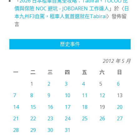
「
2026 日本租車自駕全攻略：Tabirai、TOCOO 比
價與保險 NOC 避坑 - JOBDAREN 工作達人
」於〈
日
本九州F3自駕，租車人氣首選就在Tabirai
〉發佈留
言
歷史事件
2012 年 5 月
一
二
三
四
五
六
日
1
2
3
4
5
6
7
8
9
10
11
12
13
14
15
16
17
18
19
20
21
22
23
24
25
26
27
28
29
30
31