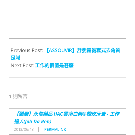
2012-
06-
Previous Post:
【ASSOUVIR】舒婓赫襪套式去角質
23
足膜
Next Post:
工作的價值是甚麼
1 則留言
【體驗】永信藥品 HAC雲南白藥®橙玫牙膏 - 工作
達人(Job Da Ren)
2013/06/13
PERMALINK