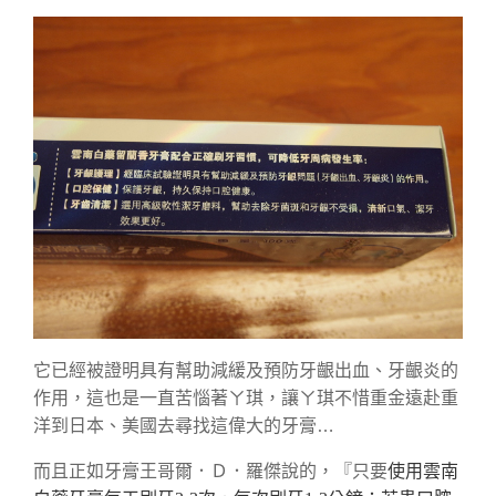
它已經被證明具有幫助減緩及預防牙齦出血、牙齦炎的
作用，這也是一直苦惱著ㄚ琪，讓ㄚ琪不惜重金遠赴重
洋到日本、美國去尋找這偉大的牙膏…
而且正如牙膏王哥爾．Ｄ．羅傑說的，『只要
使用雲南