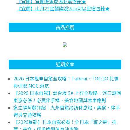
【宜蘭】宜蘭礁溪原湯商業旅館★
【宜蘭】山月22宜蘭礁溪Villa可以民宿包棟★
商品推薦
近期文章
2026 日本租車自駕全攻略：Tabirai、TOCOO 比價
與保險 NOC 避坑
【2026 日本自駕】談合坂 SA 上行全攻略：河口湖回
東京必停！必買伴手禮、美食地圖與塞車應對
道之驛阿蘇介紹｜九州自駕必訪休息站，美食、伴手
禮與交通攻略
【2026最新】日本自駕必看！全日本「道之驛」推
薦：美食、伴手禮與休息站攻略