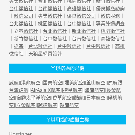
專業
徵信社
｜
台北徵信社
｜
桃園徵信社
｜
新竹徵信社
｜
台中徵信社
｜
台南徵信社
｜
高雄徵信社
｜優良
抓姦
諮詢
｜
徵信公司
｜專業
徵信社
｜優良
徵信公司
｜
徵信
服務｜
台北徵信社
｜
桃園徵信社
｜
台中徵信社
｜專業
外遇
調查
｜立案
徵信社
｜
台北徵信社
｜
新北徵信社
｜
桃園徵信社
｜
新竹徵信社
｜
台中徵信社
｜
台南徵信社
｜
高雄徵信社
｜
抓姦
｜
台北徵信社
｜
台中徵信社
｜
台中徵信社
｜
高雄
徵信社
｜天狼星
網頁設計
ㄚ琪搭過的飛機
威航||
港龍航空
||
國泰航空
||
達美航空
||
釜山航空
||
虎航跟
台灣虎航
||
AirAsia X航空
||
捷星航空
||
海南航空
||
長榮航
空
||
宿霧太平洋航空
||
香草航空
||
酷航
||
日本航空
||
樂桃航
空
||
立榮航空
||
越捷航空
||
越南航空
ㄚ琪用過的虛擬主機
Hostinger