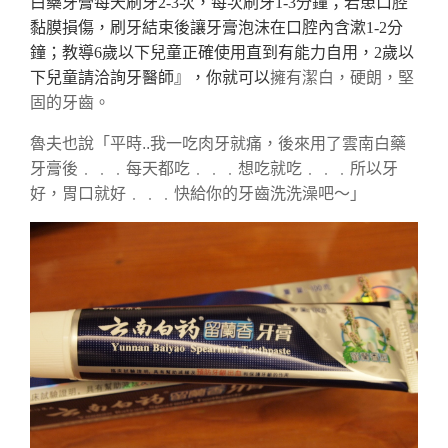
白藥牙膏每天刷牙2-3次，每次刷牙1-3分鐘；若患口腔
黏膜損傷，刷牙結束後讓牙膏泡沫在口腔內含漱1-2分
鐘；教導6歲以下兒童正確使用直到有能力自用，2歲以
下兒童請洽詢牙醫師』，你就可以
擁有潔白，硬朗，堅
固的牙齒。
魯夫也說「平時..我一吃肉牙就痛，後來用了雲南白藥
牙膏後﹒﹒﹒每天都吃﹒﹒﹒想吃就吃﹒﹒﹒所以牙
好，胃口就好﹒﹒﹒快給你的牙齒洗洗澡吧～」