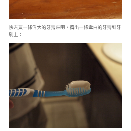
快去買一條偉大的牙膏來吧，擠出一條雪白的牙膏到牙
刷上：