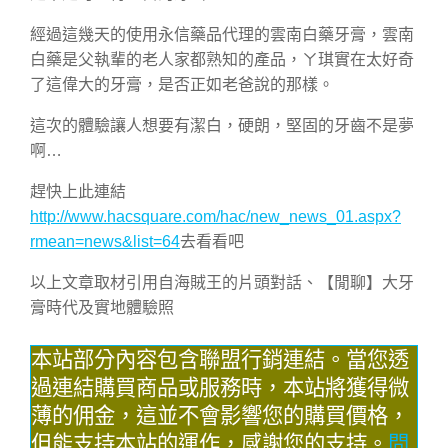
經過這幾天的使用永信藥品代理的雲南白藥牙膏，雲南
白藥是父執輩的老人家都熟知的產品，ㄚ琪實在太好奇
了這偉大的牙膏，是否正如老爸說的那樣。
這次的體驗讓人想要有潔白，硬朗，堅固的牙齒不是夢
啊…
趕快上此連結
http://www.hacsquare.com/hac/new_news_01.aspx?
rmean=news&list=64
去看看吧
以上文章取材引用自海賊王的片頭對話、【閒聊】大牙
膏時代及實地體驗照
本站部分內容包含聯盟行銷連結。當您透
過連結購買商品或服務時，本站將獲得微
薄的佣金，這並不會影響您的購買價格，
但能支持本站的運作，感謝您的支持。
問