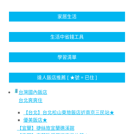
家居生活
生活中省錢工具
學習清單
達人飯店推薦 [ ★號 = 已住 ]
台灣國內飯店
台北爽爽住
【台北】台北松山東旅飯店近南京三民站★
優美飯店★
【宜蘭】捷絲旅宜蘭礁溪館