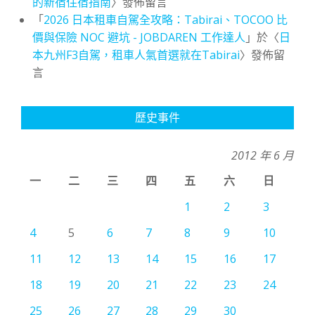
的新宿住宿指南
〉發佈留言
「
2026 日本租車自駕全攻略：Tabirai、TOCOO 比
價與保險 NOC 避坑 - JOBDAREN 工作達人
」於〈
日
本九州F3自駕，租車人氣首選就在Tabirai
〉發佈留
言
歷史事件
2012 年 6 月
一
二
三
四
五
六
日
1
2
3
4
5
6
7
8
9
10
11
12
13
14
15
16
17
18
19
20
21
22
23
24
25
26
27
28
29
30