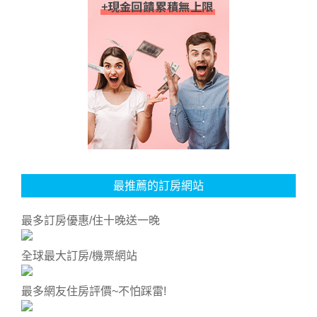
最推薦的訂房網站
最多訂房優惠/住十晚送一晚
全球最大訂房/機票網站
最多網友住房評價~不怕踩雷!