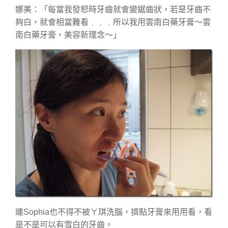
娜美：「每當我發怒時牙齒就會變鋸齒狀，若是牙齒不
夠白，就會相當難看﹒﹒﹒所以我用雲南白藥牙膏～雲
南白藥牙膏，美容新理念～」
連Sophia也不得不被ㄚ琪洗腦，擠點牙膏來用用看，看
是不是可以有雪白的牙齒。