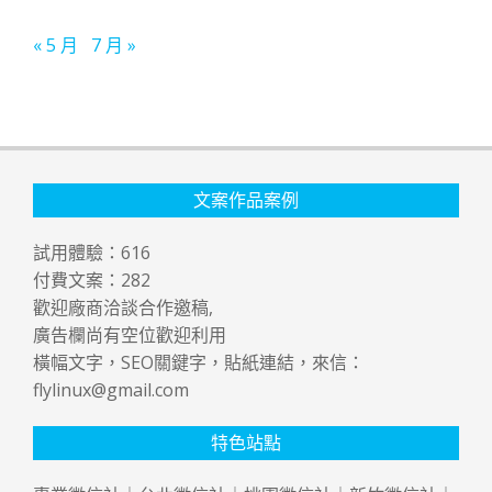
« 5 月
7 月 »
文案作品案例
試用體驗：
616
付費文案：
282
歡迎廠商洽談合作邀稿,
廣告欄尚有空位歡迎利用
橫幅文字，SEO關鍵字，貼紙連結，來信：
flylinux@gmail.com
特色站點