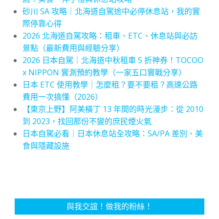
砂川 SA 攻略｜北海道自駕途中必停休息站，我的實
際停靠心得
2026 北海道自駕攻略：租車、ETC、休息站與必訪
景點（最新費用與經驗分享）
2026 日本自駕｜北海道中秋租車 5 折神券！TOCOO
x NIPPON 實測預約教學（一家五口實戰分享）
日本 ETC 使用教學｜怎麼租？要不要租？高速公路
費用一次搞懂（2026）
【東京上野】阿美橫丁 13 年間的時光漫步：從 2010
到 2023，找回那份不變的庶民煙火氣
日本自駕必看｜日本休息站全攻略：SA/PA 差別、美
食與隱藏設施
與我交誼！做我的粉絲！