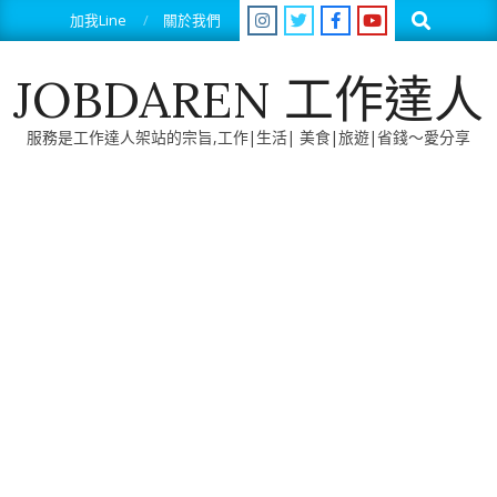
Skip
Search
加我Line
關於我們
to
content
JOBDAREN 工作達人
服務是工作達人架站的宗旨,工作|生活| 美食|旅遊|省錢～愛分享
Primary
Navigation
Menu