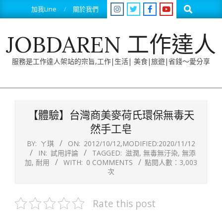
Skip
Search
加我Line
關於我們
to
content
JOBDAREN 工作達人
服務是工作達人架站的宗旨,工作|生活| 美食|旅遊|省錢～愛分享
Primary
Navigation
【體驗】台灣商美麥荷氏環保無毒天
Menu
然手工皂
BY:
ㄚ琪
ON:
2012/10/12
,MODIFIED:
2020/11/12
IN:
試用評論
TAGGED:
滋潤
,
無毒無汙染
,
無添
加
,
耐用
WITH:
0 COMMENTS
點閱人數：3,003
次
Rate this post