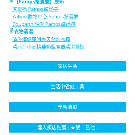
【Pamps幫寶適】尿布
家樂福 Pamps幫寶適
Yahoo 購物中心 Pamps幫寶適
Coupang 酷澎 Pamps幫寶適
衣物清潔
清淨海健康呵護天然洗衣精
清淨海小麥精華奶瓶食器清潔慕斯
家居生活
生活中省錢工具
學習清單
達人飯店推薦 [ ★號 = 已住 ]