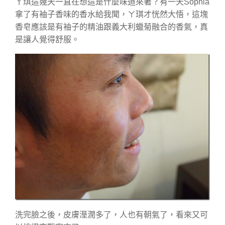
ㄚ琪這幾天一直在想這是什麼味道來著？有一天Sophia
拿了有袖子香味的香水給我聞，ㄚ琪才恍然大悟，這塊
香皂應該是有袖子的精油跟義大利蠟菊融合的香氣，真
是讓人覺得舒服。
洗完臉之後，皮膚溼潤多了，人也有朝氣了，看來又可