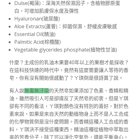
Dulse(褐藻)：深海天然保濕因子，含植物膠原蛋
白，可增加肌膚保水度及彈性
Hyaluronan(玻尿酸)
Aloe Extracts(蘆薈)：抑菌保濕、舒緩皮膚敏感
Essential Oil(精油)
Palmitic Acid(棕欖酸)
Vegetable glycerides phosphate(植物性甘油)
什麼？主成份的乳油木果要40年以上的果樹才能採收？
在這科技快速的時代中，竟然有這麼需要讓人等待的香
皂，你有沒有開始很感動了？ㄚ琪倒是很訝異了說。
有人說
無毒無汙染
的天然皂如果添加了色素、香精和精
油，雖然吸引人可是卻違反了天然皂的初衷，但是ㄚ琪
卻有不同的看法，ㄚ琪對顏色沒有特別的喜好，對於色
素來說，如果是來自天然的動植物身上而不是人工合成
的化學物質倒是沒什麼問題。而香精這種人工合成的香
料，ㄚ琪決不接受這種東西。精油這種從植物中萃取出
來的芳香分子，除了可以淨化空氣外，還能平衡身心，