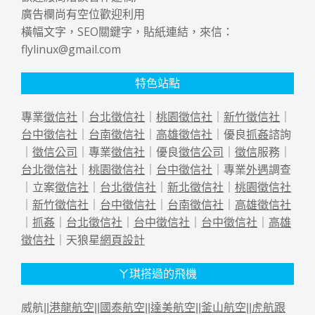
廣告欄尚有空位歡迎利用
橫幅文字，SEO關鍵字，貼紙連結，來信：
flylinux@gmail.com
特色站點
專業
徵信社
｜
台北徵信社
｜
桃園徵信社
｜
新竹徵信社
｜
台中徵信社
｜
台南徵信社
｜
高雄徵信社
｜優良
抓姦
諮詢
｜
徵信公司
｜專業
徵信社
｜優良
徵信公司
｜
徵信
服務｜
台北徵信社
｜
桃園徵信社
｜
台中徵信社
｜專業
外遇
調查
｜立案
徵信社
｜
台北徵信社
｜
新北徵信社
｜
桃園徵信社
｜
新竹徵信社
｜
台中徵信社
｜
台南徵信社
｜
高雄徵信社
｜
抓姦
｜
台北徵信社
｜
台中徵信社
｜
台中徵信社
｜
高雄
徵信社
｜天狼星
網頁設計
ㄚ琪搭過的飛機
威航||
港龍航空
||
國泰航空
||
達美航空
||
釜山航空
||
虎航跟