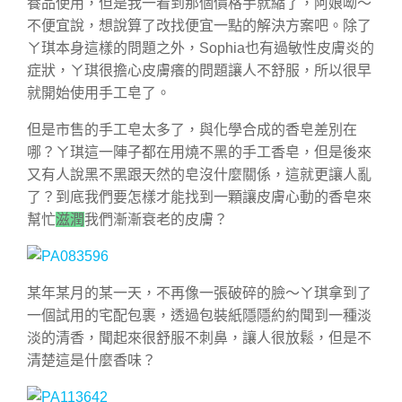
養品使用，但是我一看到那個價格手就縮了，阿娘呦～
不便宜說，想說算了改找便宜一點的解決方案吧。除了
ㄚ琪本身這樣的問題之外，Sophia也有過敏性皮膚炎的
症狀，ㄚ琪很擔心皮膚癢的問題讓人不舒服，所以很早
就開始使用手工皂了。
但是市售的手工皂太多了，與化學合成的香皂差別在
哪？ㄚ琪這一陣子都在用燒不黑的手工香皂，但是後來
又有人說黑不黑跟天然的皂沒什麼關係，這就更讓人亂
了？到底我們要怎樣才能找到一顆讓皮膚心動的香皂來
幫忙
滋潤
我們漸漸衰老的皮膚？
某年某月的某一天，不再像一張破碎的臉～ㄚ琪拿到了
一個試用的宅配包裹，透過包裝紙隱隱約約聞到一種淡
淡的清香，聞起來很舒服不刺鼻，讓人很放鬆，但是不
清楚這是什麼香味？