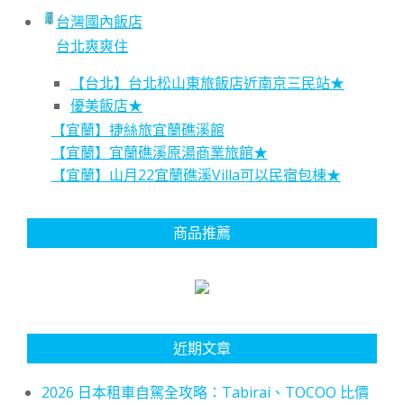
台灣國內飯店
台北爽爽住
【台北】台北松山東旅飯店近南京三民站★
優美飯店★
【宜蘭】捷絲旅宜蘭礁溪館
【宜蘭】宜蘭礁溪原湯商業旅館★
【宜蘭】山月22宜蘭礁溪Villa可以民宿包棟★
商品推薦
近期文章
2026 日本租車自駕全攻略：Tabirai、TOCOO 比價