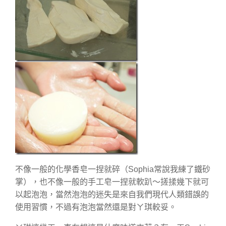
不像一般的化學香皂一捏就碎（Sophia常說我練了鐵砂
掌），也不像一般的手工皂一捏就軟趴～搓揉幾下就可
以起泡泡，當然泡泡的迷失是來自我們現代人類錯誤的
使用習慣，不過有泡泡當然還是對ㄚ琪較妥。