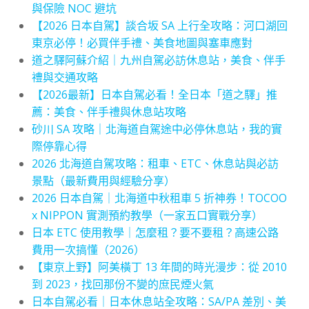
與保險 NOC 避坑
【2026 日本自駕】談合坂 SA 上行全攻略：河口湖回
東京必停！必買伴手禮、美食地圖與塞車應對
道之驛阿蘇介紹｜九州自駕必訪休息站，美食、伴手
禮與交通攻略
【2026最新】日本自駕必看！全日本「道之驛」推
薦：美食、伴手禮與休息站攻略
砂川 SA 攻略｜北海道自駕途中必停休息站，我的實
際停靠心得
2026 北海道自駕攻略：租車、ETC、休息站與必訪
景點（最新費用與經驗分享）
2026 日本自駕｜北海道中秋租車 5 折神券！TOCOO
x NIPPON 實測預約教學（一家五口實戰分享）
日本 ETC 使用教學｜怎麼租？要不要租？高速公路
費用一次搞懂（2026）
【東京上野】阿美橫丁 13 年間的時光漫步：從 2010
到 2023，找回那份不變的庶民煙火氣
日本自駕必看｜日本休息站全攻略：SA/PA 差別、美