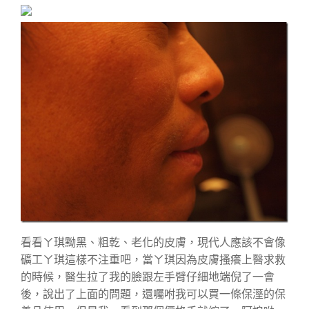
看看ㄚ琪黝黑、粗乾、老化的皮膚，現代人應該不會像
礦工ㄚ琪這樣不注重吧，當ㄚ琪因為皮膚搔癢上醫求救
的時候，醫生拉了我的臉跟左手臂仔細地端倪了一會
後，說出了上面的問題，還囑咐我可以買一條保溼的保