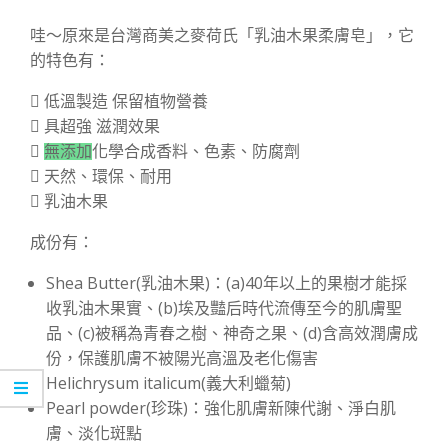
哇～原來是台灣商美之麥荷氏「乳油木果柔膚皂」，它
的特色有：
 低溫製造 保留植物營養
 具超強 滋潤效果

無添加
化學合成香料、色素、防腐劑
 天然、環保、耐用
 乳油木果
成份有：
Shea Butter(乳油木果)：(a)40年以上的果樹才能採
收乳油木果實、(b)埃及豔后時代流傳至今的肌膚聖
品、(c)被稱為青春之樹、神奇之果、(d)含高效潤膚成
份，保護肌膚不被陽光高溫及老化傷害
Helichrysum italicum(義大利蠟菊)
Pearl powder(珍珠)：強化肌膚新陳代謝、淨白肌
膚、淡化斑點