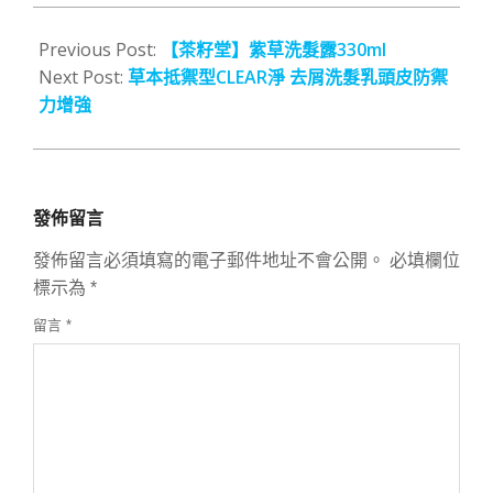
2012-
10-
Previous Post:
【茶籽堂】紫草洗髮露330ml
12
Next Post:
草本抵禦型CLEAR淨 去屑洗髮乳頭皮防禦
力增強
發佈留言
發佈留言必須填寫的電子郵件地址不會公開。
必填欄位
標示為
*
留言
*