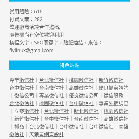
試用體驗：
616
付費文案：
282
歡迎廠商洽談合作邀稿,
廣告欄尚有空位歡迎利用
橫幅文字，SEO關鍵字，貼紙連結，來信：
flylinux@gmail.com
特色站點
專業
徵信社
｜
台北徵信社
｜
桃園徵信社
｜
新竹徵信社
｜
台中徵信社
｜
台南徵信社
｜
高雄徵信社
｜優良
抓姦
諮詢
｜
徵信公司
｜專業
徵信社
｜優良
徵信公司
｜
徵信
服務｜
台北徵信社
｜
桃園徵信社
｜
台中徵信社
｜專業
外遇
調查
｜立案
徵信社
｜
台北徵信社
｜
新北徵信社
｜
桃園徵信社
｜
新竹徵信社
｜
台中徵信社
｜
台南徵信社
｜
高雄徵信社
｜
抓姦
｜
台北徵信社
｜
台中徵信社
｜
台中徵信社
｜
高雄
徵信社
｜天狼星
網頁設計