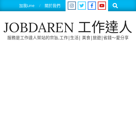
Skip
Search
加我Line
關於我們
to
content
JOBDAREN 工作達人
服務是工作達人架站的宗旨,工作|生活| 美食|旅遊|省錢～愛分享
Primary
Navigation
Menu