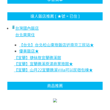
達人飯店推薦 [ ★號 = 已住 ]
台灣國內飯店
台北爽爽住
【台北】台北松山東旅飯店近南京三民站★
優美飯店★
【宜蘭】捷絲旅宜蘭礁溪館
【宜蘭】宜蘭礁溪原湯商業旅館★
【宜蘭】山月22宜蘭礁溪Villa可以民宿包棟★
商品推薦