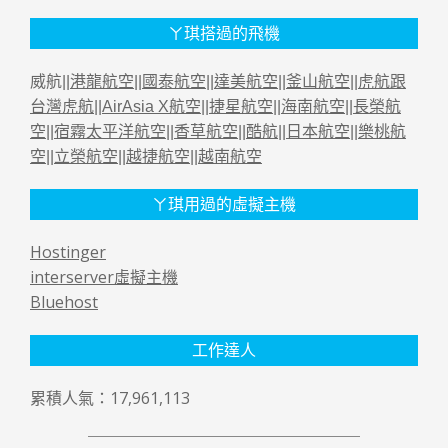
ㄚ琪搭過的飛機
威航||
港龍航空
||
國泰航空
||
達美航空
||
釜山航空
||
虎航跟
台灣虎航
||
AirAsia X航空
||
捷星航空
||
海南航空
||
長榮航
空
||
宿霧太平洋航空
||
香草航空
||
酷航
||
日本航空
||
樂桃航
空
||
立榮航空
||
越捷航空
||
越南航空
ㄚ琪用過的虛擬主機
Hostinger
interserver虛擬主機
Bluehost
工作達人
累積人氣：17,961,113