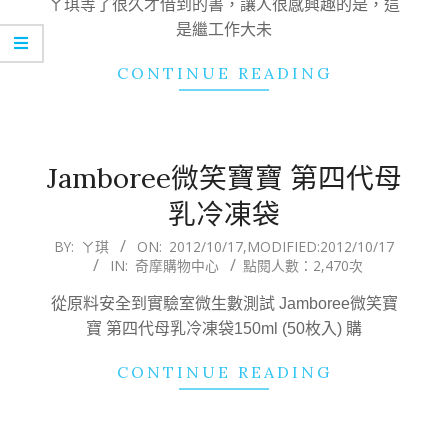
ㄚ琪等了很久才借到的書，讓人很感興趣的是，這
是繼工作大未
CONTINUE READING
Jamboree微笑寶寶 第四代母
乳冷凍袋
2012-
BY:
ㄚ琪
ON:
2012/10/17
,MODIFIED:
2012/10/17
IN:
奇摩購物中心
點閱人數：2,470次
10-
17
從原料安全到實驗室微生數測試 Jamboree微笑寶
寶 第四代母乳冷凍袋150ml (50枚入) 購
CONTINUE READING