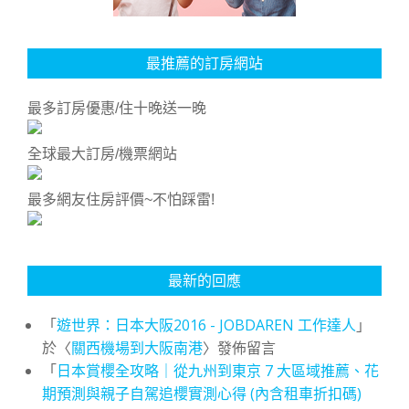
最推薦的訂房網站
最多訂房優惠/住十晚送一晚
全球最大訂房/機票網站
最多網友住房評價~不怕踩雷!
最新的回應
「
遊世界：日本大阪2016 - JOBDAREN 工作達人
」
於〈
關西機場到大阪南港
〉發佈留言
「
日本賞櫻全攻略｜從九州到東京 7 大區域推薦、花
期預測與親子自駕追櫻實測心得 (內含租車折扣碼)