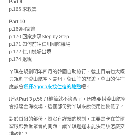
Part 9
p.165 求救篇
Part 10
p.169回家篇
p.170 回家步驟Step by Step
p.171 如何前往仁川國際機場
p.172 仁川機場出境
p.174 退稅
ㄚ琪在規劃明年四月的韓國自助旅行，截止目前也大概
只規劃了釜山航空、慶州、釜山等的旅遊，釜山的住宿
應該會
選擇Agoda來找住宿的地點
吧。
所以
Part 3
p.56 飛機篇就不適合了，因為要搭釜山航空
會抵達金海機場，這個部份對ㄚ琪來說使用性較低了。
對於首爾的部份，還沒有詳細的規劃，主要是卡在首爾
聖殿跟教堂聚會的問題，讓ㄚ琪遲遲未能決定該怎麼安
排較好？