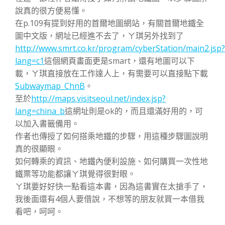
說真的很方便易懂。
在p.109有提到好用的首爾地圖網站，有關首爾地鐵全
圖中文版，網址已經進不去了，ㄚ琪另外找到了
http://www.smrt.co.kr/program/cyberStation/main2.jsp?
lang=c1
這個網頁畫面更是smart，還有地圖可以下
載，ㄚ琪直接放在工作達人上，有需要可以直接點下載
Subwaymap_ChnB
。
至於
http://maps.visitseoul.net/index.jsp?
lang=china_b
這網址則是ok的，而且還滿好用的，可
以加入書籤備用。
作者也傳授了如何搭乘地鐵的步驟，用這種步驟圖說明
真的很顯眼。
如何轉乘的資訊、地鐵內便利設施、如何購買一次性地
鐵票等功能都讓ㄚ琪覺得很對眼。
ㄚ琪要好好快一點看這本書，因為這書實在太搶手了，
我後面還有4個人要借說，不想等的朋友就買一本借我
看吧，呵呵。