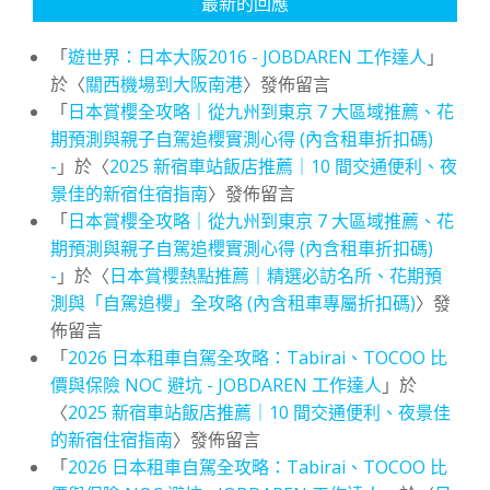
最新的回應
「
遊世界：日本大阪2016 - JOBDAREN 工作達人
」
於〈
關西機場到大阪南港
〉發佈留言
「
日本賞櫻全攻略｜從九州到東京 7 大區域推薦、花
期預測與親子自駕追櫻實測心得 (內含租車折扣碼)
-
」於〈
2025 新宿車站飯店推薦｜10 間交通便利、夜
景佳的新宿住宿指南
〉發佈留言
「
日本賞櫻全攻略｜從九州到東京 7 大區域推薦、花
期預測與親子自駕追櫻實測心得 (內含租車折扣碼)
-
」於〈
日本賞櫻熱點推薦｜精選必訪名所、花期預
測與「自駕追櫻」全攻略 (內含租車專屬折扣碼)
〉發
佈留言
「
2026 日本租車自駕全攻略：Tabirai、TOCOO 比
價與保險 NOC 避坑 - JOBDAREN 工作達人
」於
〈
2025 新宿車站飯店推薦｜10 間交通便利、夜景佳
的新宿住宿指南
〉發佈留言
「
2026 日本租車自駕全攻略：Tabirai、TOCOO 比