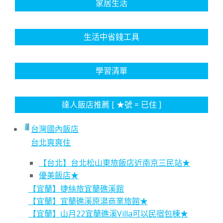
家居生活
生活中省錢工具
學習清單
達人飯店推薦 [ ★號 = 已住 ]
台灣國內飯店
台北爽爽住
【台北】台北松山東旅飯店近南京三民站★
優美飯店★
【宜蘭】捷絲旅宜蘭礁溪館
【宜蘭】宜蘭礁溪原湯商業旅館★
【宜蘭】山月22宜蘭礁溪Villa可以民宿包棟★