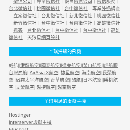
｜
徵信公司
｜專業
徵信社
｜優良
徵信公司
｜
徵信
服務｜
台北徵信社
｜
桃園徵信社
｜
台中徵信社
｜專業
外遇
調查
｜立案
徵信社
｜
台北徵信社
｜
新北徵信社
｜
桃園徵信社
｜
新竹徵信社
｜
台中徵信社
｜
台南徵信社
｜
高雄徵信社
｜
抓姦
｜
台北徵信社
｜
台中徵信社
｜
台中徵信社
｜
高雄
徵信社
｜天狼星
網頁設計
ㄚ琪搭過的飛機
威航||
港龍航空
||
國泰航空
||
達美航空
||
釜山航空
||
虎航跟
台灣虎航
||
AirAsia X航空
||
捷星航空
||
海南航空
||
長榮航
空
||
宿霧太平洋航空
||
香草航空
||
酷航
||
日本航空
||
樂桃航
空
||
立榮航空
||
越捷航空
||
越南航空
ㄚ琪用過的虛擬主機
Hostinger
interserver虛擬主機
Bluehost