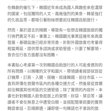
在韓劇的催化下，韓國近年來成為國人興趣愈來愈濃厚
的國家，包括獨特的人文、風格強烈的美食、韓星強打
的化妝品等，都吸引著粉絲想要前往韓國自助旅行。
然而，基於語言的隔閡，導致有一些想去韓國旅遊的獨
行俠們裹足不前。事實上，韓國觀光事業這幾年來高度
發展，基礎設施已經非常完善，針對外國旅客也考量得
相當周延，提供眾多諮詢或求助管道，只要了解要領，
食衣住行各方面都沒有困難。
本書貼心考慮第一次到韓國自助旅行的人可能會遇到的
所有問題，以精確的文字和圖片，帶領讀者按部就班從
訂機票、訂房、入關、搭機、抵達韓國、前往市區，一
直到弄懂在首爾市區內的各種交通方式、然後是從首爾
前往韓國其他地區的交通管道；除了實用的內容外，本
書也針對韓國人飲食起居上的習慣、好惡、禁忌等，讓
讀者不會在無意之中遭受白眼，並搭配簡單扼要的實用
韓語會話，巨細靡遺，讓即使一句韓語也不會說的旅