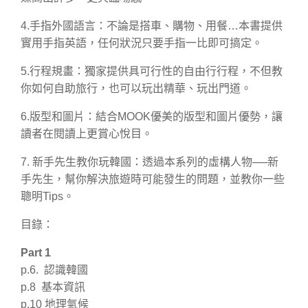
4.手指外國語言：不論是搭車、購物、用餐…本書提供
實用手指英語，任何狀況只要手指一比即可搞定。
5.行程規畫：獨家提供具可行性的自由行行程，不但教
你如何自助旅行，也可以玩出精華、玩出門道。
6.版型和圖片：結合MOOK優美的版型和圖片優勢，讓
讀者在閱讀上更賞心悅目。
7. 新手先生教你玩韓國：透過本系列的虛構人物──新
手先生，幫你解決旅遊時可能發生的問題，並教你一些
聰明Tips。
目錄：
Part 1
p.6. 認識韓國
p.8 基本資訊
p.10 地理氣候