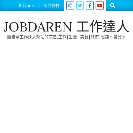
Skip
Search
加我Line
關於我們
to
content
JOBDAREN 工作達人
服務是工作達人架站的宗旨,工作|生活| 美食|旅遊|省錢～愛分享
Primary
Navigation
Menu