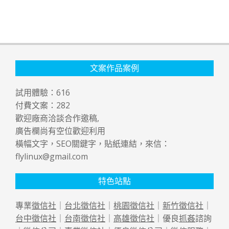
文案作品案例
試用體驗：
616
付費文案：
282
歡迎廠商洽談合作邀稿,
廣告欄尚有空位歡迎利用
橫幅文字，SEO關鍵字，貼紙連結，來信：
flylinux@gmail.com
特色站點
專業
徵信社
｜
台北徵信社
｜
桃園徵信社
｜
新竹徵信社
｜
台中徵信社
｜
台南徵信社
｜
高雄徵信社
｜優良
抓姦
諮詢