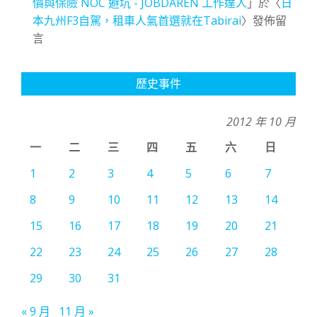
價與保險 NOC 避坑 - JOBDAREN 工作達人
」於〈
日
本九州F3自駕，租車人氣首選就在Tabirai
〉發佈留
言
歷史事件
2012 年 10 月
一
二
三
四
五
六
日
1
2
3
4
5
6
7
8
9
10
11
12
13
14
15
16
17
18
19
20
21
22
23
24
25
26
27
28
29
30
31
« 9 月
11 月 »