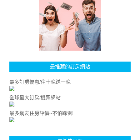
最推薦的訂房網站
最多訂房優惠/住十晚送一晚
全球最大訂房/機票網站
最多網友住房評價~不怕踩雷!