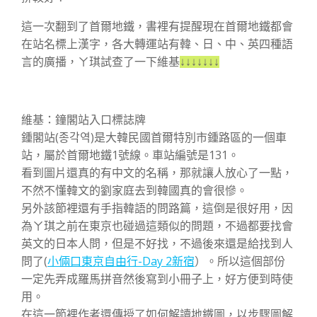
這一次翻到了首爾地鐵，書裡有提醒現在首爾地鐵都會
在站名標上漢字，各大轉運站有韓、日、中、英四種語
言的廣播，ㄚ琪試查了一下維基
↓↓↓↓↓↓↓
維基：鐘閣站入口標誌牌
鍾閣站(종각역)是大韓民國首爾特別市鍾路區的一個車
站，屬於首爾地鐵1號線。車站編號是131。
看到圖片還真的有中文的名稱，那就讓人放心了一點，
不然不懂韓文的劉家庭去到韓國真的會很慘。
另外該節裡還有手指韓語的問路篇，這倒是很好用，因
為ㄚ琪之前在東京也碰過這類似的問題，不過都要找會
英文的日本人問，但是不好找，不過後來還是給找到人
問了(
小倆口東京自由行-Day 2新宿
）。所以這個部份
一定先弄成羅馬拼音然後寫到小冊子上，好方便到時使
用。
在這一節裡作者還傳授了如何解讀地鐵圖，以步驟圖解