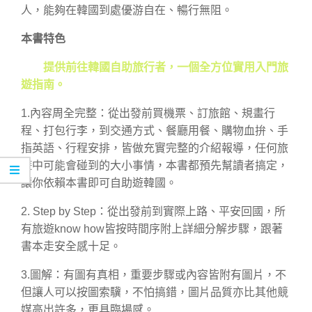
人，能夠在韓國到處優游自在、暢行無阻。
本書特色
提供前往韓國自助旅行者，一個全方位實用入門旅
遊指南。
1.內容周全完整：從出發前買機票、訂旅館、規畫行
程、打包行李，到交通方式、餐廳用餐、購物血拚、手
指英語、行程安排，皆做充實完整的介紹報導，任何旅
遊中可能會碰到的大小事情，本書都預先幫讀者搞定，
讓你依賴本書即可自助遊韓國。
2. Step by Step：從出發前到實際上路、平安回國，所
有旅遊know how皆按時間序附上詳細分解步驟，跟著
書本走安全感十足。
3.圖解：有圖有真相，重要步驟或內容皆附有圖片，不
但讓人可以按圖索驥，不怕搞錯，圖片品質亦比其他競
媒高出許多，更具臨場感。