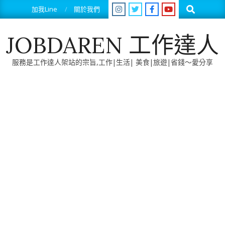
Skip
Search
加我Line
關於我們
to
content
JOBDAREN 工作達人
服務是工作達人架站的宗旨,工作|生活| 美食|旅遊|省錢～愛分享
Primary
Navigation
Menu