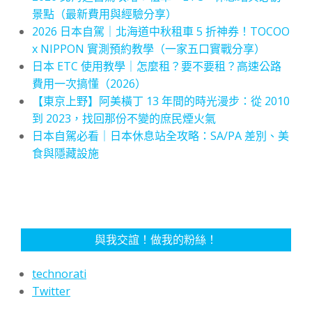
景點（最新費用與經驗分享）
2026 日本自駕｜北海道中秋租車 5 折神券！TOCOO
x NIPPON 實測預約教學（一家五口實戰分享）
日本 ETC 使用教學｜怎麼租？要不要租？高速公路
費用一次搞懂（2026）
【東京上野】阿美橫丁 13 年間的時光漫步：從 2010
到 2023，找回那份不變的庶民煙火氣
日本自駕必看｜日本休息站全攻略：SA/PA 差別、美
食與隱藏設施
與我交誼！做我的粉絲！
technorati
Twitter