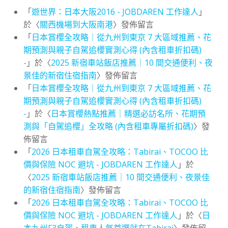
「
遊世界：日本大阪2016 - JOBDAREN 工作達人
」
於〈
關西機場到大阪南港
〉發佈留言
「
日本賞櫻全攻略｜從九州到東京 7 大區域推薦、花
期預測與親子自駕追櫻實測心得 (內含租車折扣碼)
-
」於〈
2025 新宿車站飯店推薦｜10 間交通便利、夜
景佳的新宿住宿指南
〉發佈留言
「
日本賞櫻全攻略｜從九州到東京 7 大區域推薦、花
期預測與親子自駕追櫻實測心得 (內含租車折扣碼)
-
」於〈
日本賞櫻熱點推薦｜精選必訪名所、花期預
測與「自駕追櫻」全攻略 (內含租車專屬折扣碼)
〉發
佈留言
「
2026 日本租車自駕全攻略：Tabirai、TOCOO 比
價與保險 NOC 避坑 - JOBDAREN 工作達人
」於
〈
2025 新宿車站飯店推薦｜10 間交通便利、夜景佳
的新宿住宿指南
〉發佈留言
「
2026 日本租車自駕全攻略：Tabirai、TOCOO 比
價與保險 NOC 避坑 - JOBDAREN 工作達人
」於〈
日
本九州F3自駕，租車人氣首選就在Tabirai
〉發佈留