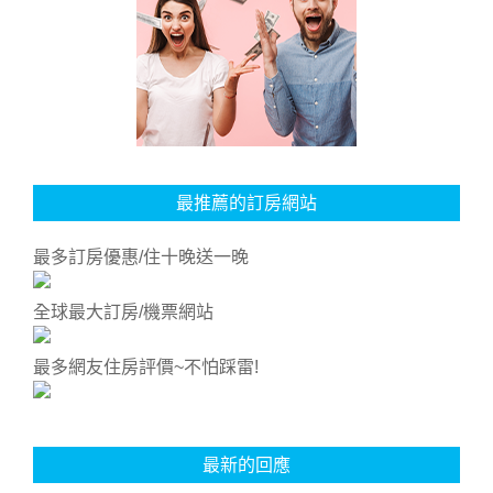
最推薦的訂房網站
最多訂房優惠/住十晚送一晚
全球最大訂房/機票網站
最多網友住房評價~不怕踩雷!
最新的回應