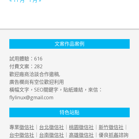
文案作品案例
試用體驗：
616
付費文案：
282
歡迎廠商洽談合作邀稿,
廣告欄尚有空位歡迎利用
橫幅文字，SEO關鍵字，貼紙連結，來信：
flylinux@gmail.com
特色站點
專業
徵信社
｜
台北徵信社
｜
桃園徵信社
｜
新竹徵信社
｜
台中徵信社
｜
台南徵信社
｜
高雄徵信社
｜優良
抓姦
諮詢