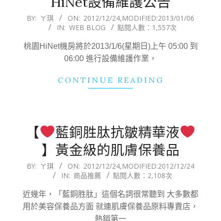
HiNet設備維護公告
2012-
BY:
ㄚ琪
ON:
2012/12/24
,MODIFIED:
2013/01/06
IN:
WEB BLOG
點閱人數：1,557次
12-
24
桃園HiNet機房將於2013/1/6(星期日)上午 05:00 到
06:00 進行設備維護作業，
CONTINUE READING
【
藍銅胜肽抗皺精華液
】黃金級的肌膚保養品
2012-
BY:
ㄚ琪
ON:
2012/12/24
,MODIFIED:
2012/12/24
IN:
商品推薦
點閱人數：2,108次
12-
24
近幾年，「藍銅胜肽」這個名詞很常聽到 大多數都
用於美容保養品方面 就連肌膚保養品原料專賣店，
熱銷第一