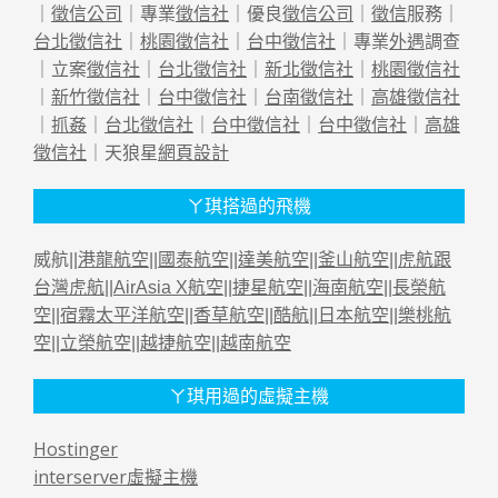
｜
徵信公司
｜專業
徵信社
｜優良
徵信公司
｜
徵信
服務｜
台北徵信社
｜
桃園徵信社
｜
台中徵信社
｜專業
外遇
調查
｜立案
徵信社
｜
台北徵信社
｜
新北徵信社
｜
桃園徵信社
｜
新竹徵信社
｜
台中徵信社
｜
台南徵信社
｜
高雄徵信社
｜
抓姦
｜
台北徵信社
｜
台中徵信社
｜
台中徵信社
｜
高雄
徵信社
｜天狼星
網頁設計
ㄚ琪搭過的飛機
威航||
港龍航空
||
國泰航空
||
達美航空
||
釜山航空
||
虎航跟
台灣虎航
||
AirAsia X航空
||
捷星航空
||
海南航空
||
長榮航
空
||
宿霧太平洋航空
||
香草航空
||
酷航
||
日本航空
||
樂桃航
空
||
立榮航空
||
越捷航空
||
越南航空
ㄚ琪用過的虛擬主機
Hostinger
interserver虛擬主機