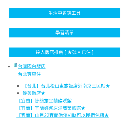
生活中省錢工具
學習清單
達人飯店推薦 [ ★號 = 已住 ]
台灣國內飯店
台北爽爽住
【台北】台北松山東旅飯店近南京三民站★
優美飯店★
【宜蘭】捷絲旅宜蘭礁溪館
【宜蘭】宜蘭礁溪原湯商業旅館★
【宜蘭】山月22宜蘭礁溪Villa可以民宿包棟★