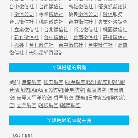
台中徵信社
｜
台南徵信社
｜
高雄徵信社
｜優良
抓姦
諮詢
｜
徵信公司
｜專業
徵信社
｜優良
徵信公司
｜
徵信
服務｜
台北徵信社
｜
桃園徵信社
｜
台中徵信社
｜專業
外遇
調查
｜立案
徵信社
｜
台北徵信社
｜
新北徵信社
｜
桃園徵信社
｜
新竹徵信社
｜
台中徵信社
｜
台南徵信社
｜
高雄徵信社
｜
抓姦
｜
台北徵信社
｜
台中徵信社
｜
台中徵信社
｜
高雄
徵信社
｜天狼星
網頁設計
ㄚ琪搭過的飛機
威航||
港龍航空
||
國泰航空
||
達美航空
||
釜山航空
||
虎航跟
台灣虎航
||
AirAsia X航空
||
捷星航空
||
海南航空
||
長榮航
空
||
宿霧太平洋航空
||
香草航空
||
酷航
||
日本航空
||
樂桃航
空
||
立榮航空
||
越捷航空
||
越南航空
ㄚ琪用過的虛擬主機
Hostinger