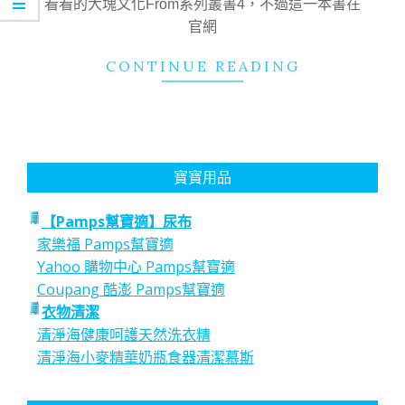
看看的大塊文化From系列叢書4，不過這一本書在
官網
CONTINUE READING
寶寶用品
【Pamps幫寶適】尿布
家樂福 Pamps幫寶適
Yahoo 購物中心 Pamps幫寶適
Coupang 酷澎 Pamps幫寶適
衣物清潔
清淨海健康呵護天然洗衣精
清淨海小麥精華奶瓶食器清潔慕斯