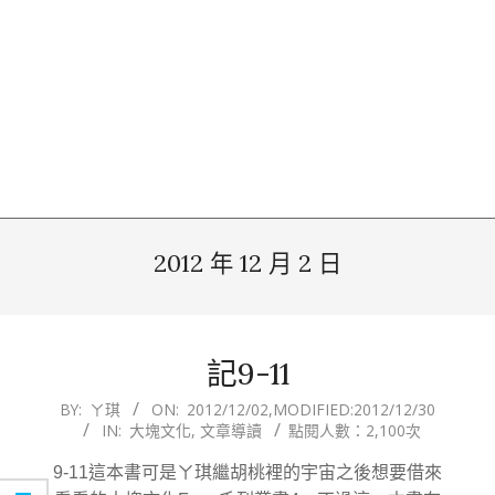
2012 年 12 月 2 日
記9-11
2012-
BY:
ㄚ琪
ON:
2012/12/02
,MODIFIED:
2012/12/30
IN:
大塊文化
,
文章導讀
點閱人數：2,100次
12-
02
9-11這本書可是ㄚ琪繼胡桃裡的宇宙之後想要借來