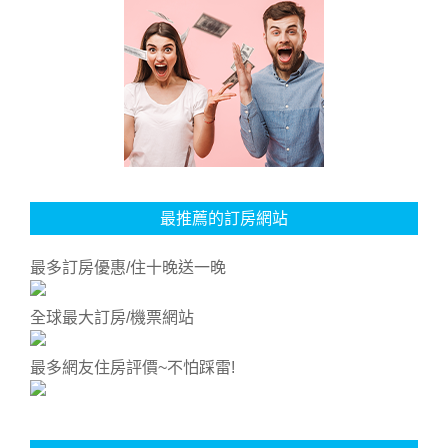
最推薦的訂房網站
最多訂房優惠/住十晚送一晚
全球最大訂房/機票網站
最多網友住房評價~不怕踩雷!