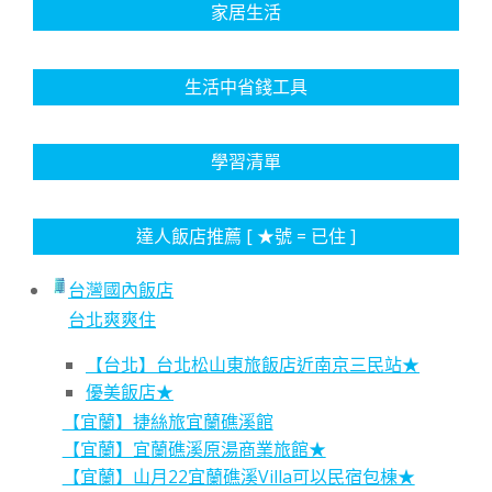
家居生活
生活中省錢工具
學習清單
達人飯店推薦 [ ★號 = 已住 ]
台灣國內飯店
台北爽爽住
【台北】台北松山東旅飯店近南京三民站★
優美飯店★
【宜蘭】捷絲旅宜蘭礁溪館
【宜蘭】宜蘭礁溪原湯商業旅館★
【宜蘭】山月22宜蘭礁溪Villa可以民宿包棟★