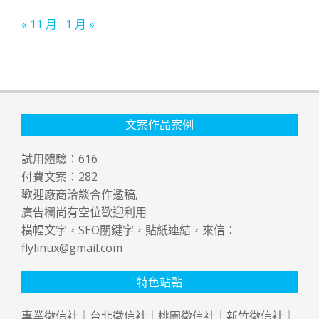
« 11 月
1 月 »
文案作品案例
試用體驗：
616
付費文案：
282
歡迎廠商洽談合作邀稿,
廣告欄尚有空位歡迎利用
橫幅文字，SEO關鍵字，貼紙連結，來信：
flylinux@gmail.com
特色站點
專業
徵信社
｜
台北徵信社
｜
桃園徵信社
｜
新竹徵信社
｜