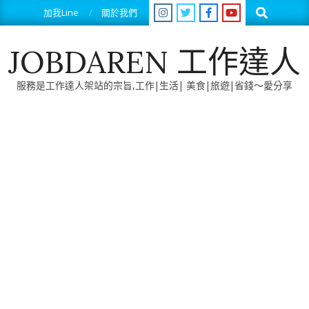
Skip
Search
加我Line
關於我們
to
content
JOBDAREN 工作達人
服務是工作達人架站的宗旨,工作|生活| 美食|旅遊|省錢～愛分享
Primary
Navigation
Menu