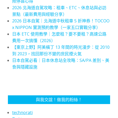
際停靠心得
2026 北海道自駕攻略：租車、ETC、休息站與必訪
景點（最新費用與經驗分享）
2026 日本自駕｜北海道中秋租車 5 折神券！TOCOO
x NIPPON 實測預約教學（一家五口實戰分享）
日本 ETC 使用教學｜怎麼租？要不要租？高速公路
費用一次搞懂（2026）
【東京上野】阿美橫丁 13 年間的時光漫步：從 2010
到 2023，找回那份不變的庶民煙火氣
日本自駕必看｜日本休息站全攻略：SA/PA 差別、美
食與隱藏設施
與我交誼！做我的粉絲！
technorati