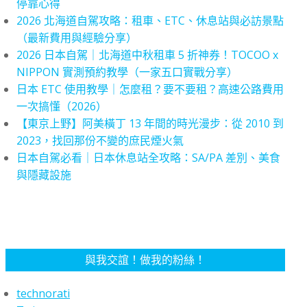
停靠心得
2026 北海道自駕攻略：租車、ETC、休息站與必訪景點
（最新費用與經驗分享）
2026 日本自駕｜北海道中秋租車 5 折神券！TOCOO x
NIPPON 實測預約教學（一家五口實戰分享）
日本 ETC 使用教學｜怎麼租？要不要租？高速公路費用
一次搞懂（2026）
【東京上野】阿美橫丁 13 年間的時光漫步：從 2010 到
2023，找回那份不變的庶民煙火氣
日本自駕必看｜日本休息站全攻略：SA/PA 差別、美食
與隱藏設施
與我交誼！做我的粉絲！
technorati