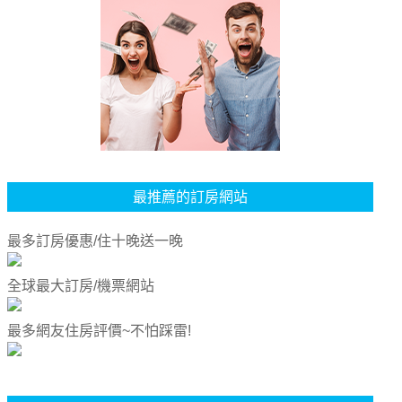
最推薦的訂房網站
最多訂房優惠/住十晚送一晚
全球最大訂房/機票網站
最多網友住房評價~不怕踩雷!