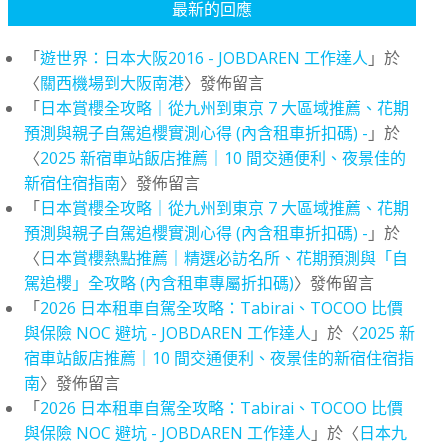
最新的回應
「
遊世界：日本大阪2016 - JOBDAREN 工作達人
」於
〈
關西機場到大阪南港
〉發佈留言
「
日本賞櫻全攻略｜從九州到東京 7 大區域推薦、花期
預測與親子自駕追櫻實測心得 (內含租車折扣碼) -
」於
〈
2025 新宿車站飯店推薦｜10 間交通便利、夜景佳的
新宿住宿指南
〉發佈留言
「
日本賞櫻全攻略｜從九州到東京 7 大區域推薦、花期
預測與親子自駕追櫻實測心得 (內含租車折扣碼) -
」於
〈
日本賞櫻熱點推薦｜精選必訪名所、花期預測與「自
駕追櫻」全攻略 (內含租車專屬折扣碼)
〉發佈留言
「
2026 日本租車自駕全攻略：Tabirai、TOCOO 比價
與保險 NOC 避坑 - JOBDAREN 工作達人
」於〈
2025 新
宿車站飯店推薦｜10 間交通便利、夜景佳的新宿住宿指
南
〉發佈留言
「
2026 日本租車自駕全攻略：Tabirai、TOCOO 比價
與保險 NOC 避坑 - JOBDAREN 工作達人
」於〈
日本九