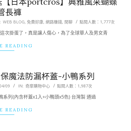
送【日本portcros】典雅風采蝴蝶
管長褲
:
WEB BLOG
,
免費好康
,
網路賺錢
,
閒聊
點閱人數：1,777次
0元，這次掛蛋了，真是讓人傷心，為了全球華人及男女青
E READING
g環保魔法防漏杯蓋-小鴨系列
04/09
IN:
奇摩購物中心
點閱人數：1,987次
鴨系列(內含杯蓋x1入+小鴨頭x5色) 台灣製 通過
E READING