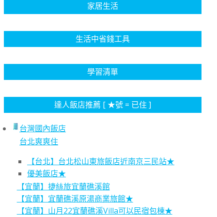
家居生活
生活中省錢工具
學習清單
達人飯店推薦 [ ★號 = 已住 ]
台灣國內飯店
台北爽爽住
【台北】台北松山東旅飯店近南京三民站★
優美飯店★
【宜蘭】捷絲旅宜蘭礁溪館
【宜蘭】宜蘭礁溪原湯商業旅館★
【宜蘭】山月22宜蘭礁溪Villa可以民宿包棟★