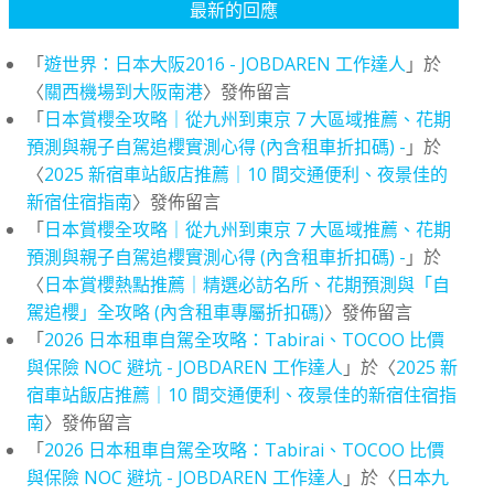
最新的回應
「
遊世界：日本大阪2016 - JOBDAREN 工作達人
」於
〈
關西機場到大阪南港
〉發佈留言
「
日本賞櫻全攻略｜從九州到東京 7 大區域推薦、花期
預測與親子自駕追櫻實測心得 (內含租車折扣碼) -
」於
〈
2025 新宿車站飯店推薦｜10 間交通便利、夜景佳的
新宿住宿指南
〉發佈留言
「
日本賞櫻全攻略｜從九州到東京 7 大區域推薦、花期
預測與親子自駕追櫻實測心得 (內含租車折扣碼) -
」於
〈
日本賞櫻熱點推薦｜精選必訪名所、花期預測與「自
駕追櫻」全攻略 (內含租車專屬折扣碼)
〉發佈留言
「
2026 日本租車自駕全攻略：Tabirai、TOCOO 比價
與保險 NOC 避坑 - JOBDAREN 工作達人
」於〈
2025 新
宿車站飯店推薦｜10 間交通便利、夜景佳的新宿住宿指
南
〉發佈留言
「
2026 日本租車自駕全攻略：Tabirai、TOCOO 比價
與保險 NOC 避坑 - JOBDAREN 工作達人
」於〈
日本九