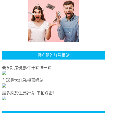
最推薦的訂房網站
最多訂房優惠/住十晚送一晚
全球最大訂房/機票網站
最多網友住房評價~不怕踩雷!