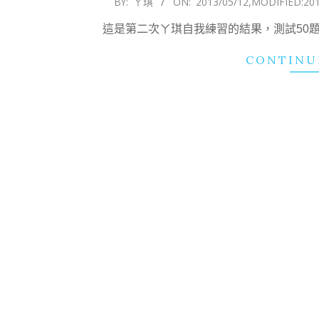
BY:
ㄚ琪
ON:
2013/05/12
,MODIFIED:
20
05-
這是第二次ㄚ琪自我練習的結果，測試50題，
12
CONTINU