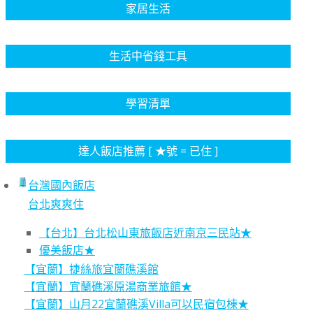
家居生活
生活中省錢工具
學習清單
達人飯店推薦 [ ★號 = 已住 ]
台灣國內飯店
台北爽爽住
【台北】台北松山東旅飯店近南京三民站★
優美飯店★
【宜蘭】捷絲旅宜蘭礁溪館
【宜蘭】宜蘭礁溪原湯商業旅館★
【宜蘭】山月22宜蘭礁溪Villa可以民宿包棟★