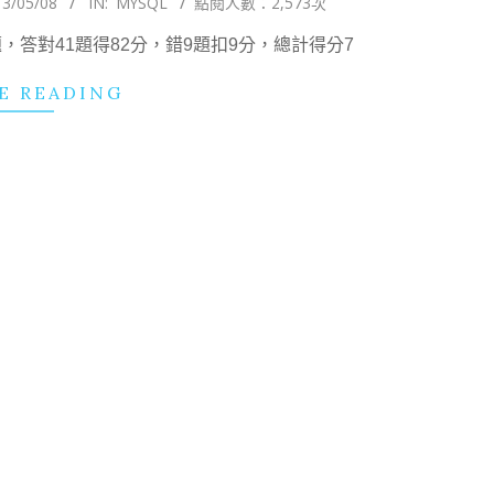
13/05/08
IN:
MYSQL
點閱人數：2,573次
答對41題得82分，錯9題扣9分，總計得分7
E READING