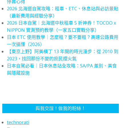
停靠心得
2026 北海道自駕攻略：租車、ETC、休息站與必訪景點
（最新費用與經驗分享）
2026 日本自駕｜北海道中秋租車 5 折神券！TOCOO x
NIPPON 實測預約教學（一家五口實戰分享）
日本 ETC 使用教學｜怎麼租？要不要租？高速公路費用
一次搞懂（2026）
【東京上野】阿美橫丁 13 年間的時光漫步：從 2010 到
2023，找回那份不變的庶民煙火氣
日本自駕必看｜日本休息站全攻略：SA/PA 差別、美食
與隱藏設施
與我交誼！做我的粉絲！
technorati