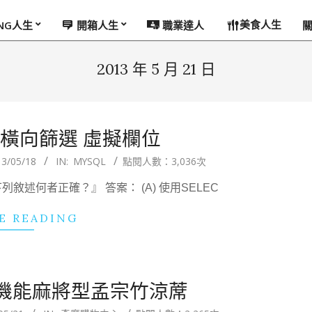
美食人生
ING人生
開箱人生
職業達人
2013 年 5 月 21 日
選 橫向篩選 虛擬欄位
13/05/18
IN:
MYSQL
點閱人數：3,036次
下列敘述何者正確？』 答案： (A) 使用SELEC
E READING
機能麻將型孟宗竹涼蓆