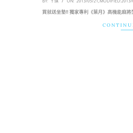
BY:
ㄚ琪
ON:
2013/05/21
,MODIFIED:
2013/
05-
買就送坐墊!! 獨家專利《葉月》高機能麻將型
21
CONTINU