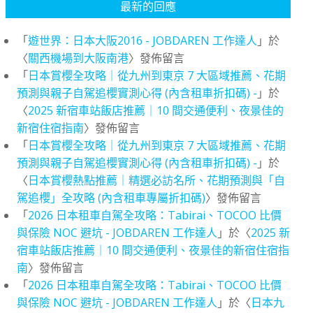
最新的回應
「
遊世界：日本大阪2016 - JOBDAREN 工作達人
」於
〈
關西機場到大阪南港
〉發佈留言
「
日本賞櫻全攻略｜從九州到東京 7 大區域推薦、花期
預測與親子自駕追櫻實測心得 (內含租車折扣碼) -
」於
〈
2025 新宿車站飯店推薦｜10 間交通便利、夜景佳的
新宿住宿指南
〉發佈留言
「
日本賞櫻全攻略｜從九州到東京 7 大區域推薦、花期
預測與親子自駕追櫻實測心得 (內含租車折扣碼) -
」於
〈
日本賞櫻熱點推薦｜精選必訪名所、花期預測與「自
駕追櫻」全攻略 (內含租車專屬折扣碼)
〉發佈留言
「
2026 日本租車自駕全攻略：Tabirai、TOCOO 比價
與保險 NOC 避坑 - JOBDAREN 工作達人
」於〈
2025 新
宿車站飯店推薦｜10 間交通便利、夜景佳的新宿住宿指
南
〉發佈留言
「
2026 日本租車自駕全攻略：Tabirai、TOCOO 比價
與保險 NOC 避坑 - JOBDAREN 工作達人
」於〈
日本九