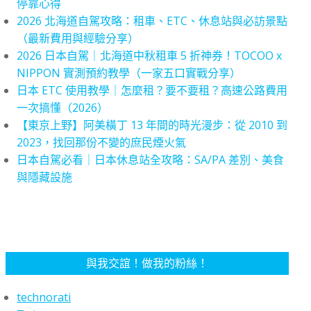
停靠心得
2026 北海道自駕攻略：租車、ETC、休息站與必訪景點
（最新費用與經驗分享）
2026 日本自駕｜北海道中秋租車 5 折神券！TOCOO x
NIPPON 實測預約教學（一家五口實戰分享）
日本 ETC 使用教學｜怎麼租？要不要租？高速公路費用
一次搞懂（2026）
【東京上野】阿美橫丁 13 年間的時光漫步：從 2010 到
2023，找回那份不變的庶民煙火氣
日本自駕必看｜日本休息站全攻略：SA/PA 差別、美食
與隱藏設施
與我交誼！做我的粉絲！
technorati