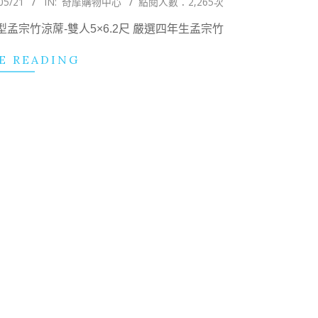
05/21
IN:
奇摩購物中心
點閱人數：2,265次
孟宗竹涼蓆-雙人5×6.2尺 嚴選四年生孟宗竹
E READING