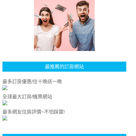
最推薦的訂房網站
最多訂房優惠/住十晚送一晚
全球最大訂房/機票網站
最多網友住房評價~不怕踩雷!