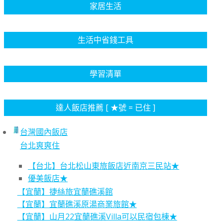
家居生活
生活中省錢工具
學習清單
達人飯店推薦 [ ★號 = 已住 ]
台灣國內飯店
台北爽爽住
【台北】台北松山東旅飯店近南京三民站★
優美飯店★
【宜蘭】捷絲旅宜蘭礁溪館
【宜蘭】宜蘭礁溪原湯商業旅館★
【宜蘭】山月22宜蘭礁溪Villa可以民宿包棟★