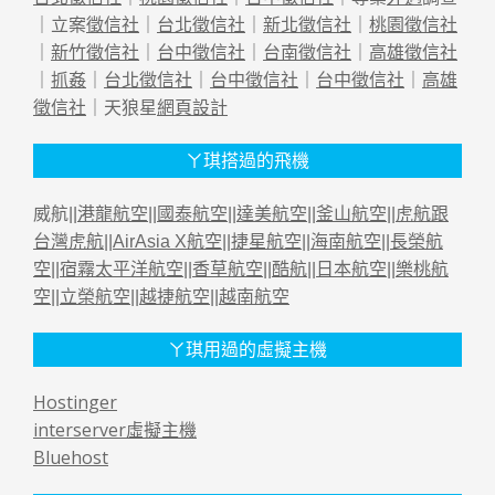
｜立案
徵信社
｜
台北徵信社
｜
新北徵信社
｜
桃園徵信社
｜
新竹徵信社
｜
台中徵信社
｜
台南徵信社
｜
高雄徵信社
｜
抓姦
｜
台北徵信社
｜
台中徵信社
｜
台中徵信社
｜
高雄
徵信社
｜天狼星
網頁設計
ㄚ琪搭過的飛機
威航||
港龍航空
||
國泰航空
||
達美航空
||
釜山航空
||
虎航跟
台灣虎航
||
AirAsia X航空
||
捷星航空
||
海南航空
||
長榮航
空
||
宿霧太平洋航空
||
香草航空
||
酷航
||
日本航空
||
樂桃航
空
||
立榮航空
||
越捷航空
||
越南航空
ㄚ琪用過的虛擬主機
Hostinger
interserver虛擬主機
Bluehost