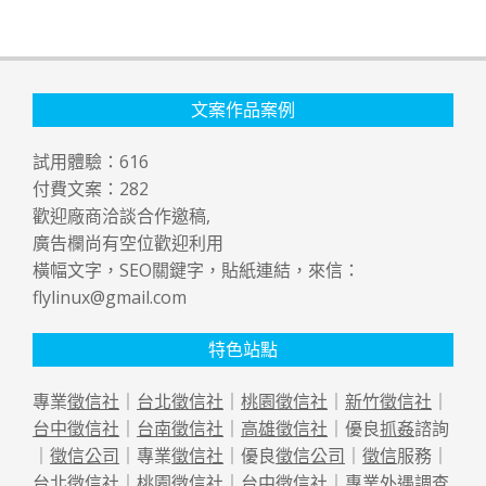
文案作品案例
試用體驗：
616
付費文案：
282
歡迎廠商洽談合作邀稿,
廣告欄尚有空位歡迎利用
橫幅文字，SEO關鍵字，貼紙連結，來信：
flylinux@gmail.com
特色站點
專業
徵信社
｜
台北徵信社
｜
桃園徵信社
｜
新竹徵信社
｜
台中徵信社
｜
台南徵信社
｜
高雄徵信社
｜優良
抓姦
諮詢
｜
徵信公司
｜專業
徵信社
｜優良
徵信公司
｜
徵信
服務｜
台北徵信社
｜
桃園徵信社
｜
台中徵信社
｜專業
外遇
調查