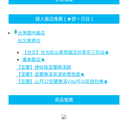
達人飯店推薦 [ ★號 = 已住 ]
台灣國內飯店
台北爽爽住
【台北】台北松山東旅飯店近南京三民站★
優美飯店★
【宜蘭】捷絲旅宜蘭礁溪館
【宜蘭】宜蘭礁溪原湯商業旅館★
【宜蘭】山月22宜蘭礁溪Villa可以民宿包棟★
商品推薦