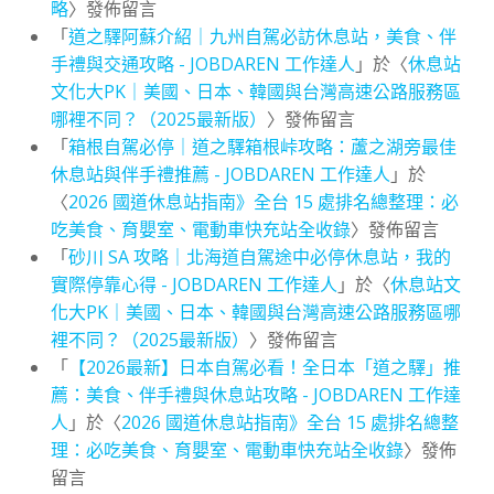
略
〉發佈留言
「
道之驛阿蘇介紹｜九州自駕必訪休息站，美食、伴
手禮與交通攻略 - JOBDAREN 工作達人
」於〈
休息站
文化大PK｜美國、日本、韓國與台灣高速公路服務區
哪裡不同？（2025最新版）
〉發佈留言
「
箱根自駕必停｜道之驛箱根峠攻略：蘆之湖旁最佳
休息站與伴手禮推薦 - JOBDAREN 工作達人
」於
〈
2026 國道休息站指南》全台 15 處排名總整理：必
吃美食、育嬰室、電動車快充站全收錄
〉發佈留言
「
砂川 SA 攻略｜北海道自駕途中必停休息站，我的
實際停靠心得 - JOBDAREN 工作達人
」於〈
休息站文
化大PK｜美國、日本、韓國與台灣高速公路服務區哪
裡不同？（2025最新版）
〉發佈留言
「
【2026最新】日本自駕必看！全日本「道之驛」推
薦：美食、伴手禮與休息站攻略 - JOBDAREN 工作達
人
」於〈
2026 國道休息站指南》全台 15 處排名總整
理：必吃美食、育嬰室、電動車快充站全收錄
〉發佈
留言