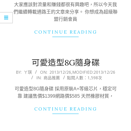
26
大家應該對流量和賺錢都很有興趣吧，所以今天我
們繼續轉載通路王的文章來分享。 你想成為超級聯
盟行銷會員
CONTINUE READING
可愛造型8G隨身碟
2013-
BY:
ㄚ琪
ON:
2013/12/26
,MODIFIED:
2013/12/26
IN:
商品推薦
點閱人數：1,598次
12-
26
可愛造型8G隨身碟 採用原裝A+等級芯片，穩定可
靠 建議售價$1399網路價$585 天然橡膠材質，
CONTINUE READING