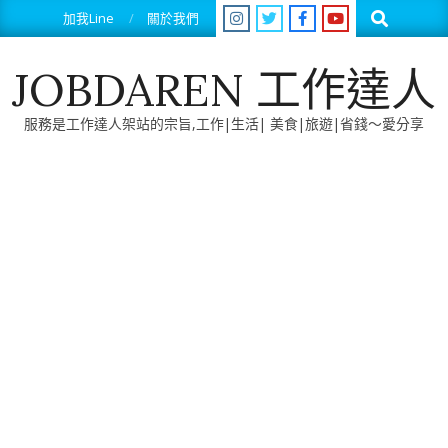
Skip
Search
加我Line
關於我們
to
content
JOBDAREN 工作達人
服務是工作達人架站的宗旨,工作|生活| 美食|旅遊|省錢～愛分享
Primary
Navigation
Menu