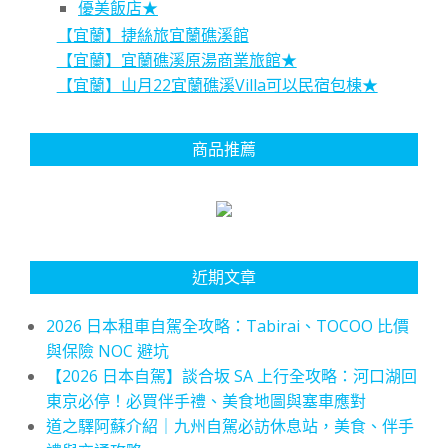
優美飯店★
【宜蘭】捷絲旅宜蘭礁溪館
【宜蘭】宜蘭礁溪原湯商業旅館★
【宜蘭】山月22宜蘭礁溪Villa可以民宿包棟★
商品推薦
近期文章
2026 日本租車自駕全攻略：Tabirai、TOCOO 比價
與保險 NOC 避坑
【2026 日本自駕】談合坂 SA 上行全攻略：河口湖回
東京必停！必買伴手禮、美食地圖與塞車應對
道之驛阿蘇介紹｜九州自駕必訪休息站，美食、伴手