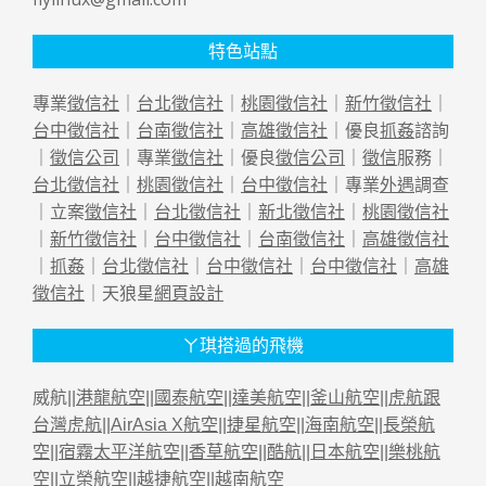
特色站點
專業
徵信社
｜
台北徵信社
｜
桃園徵信社
｜
新竹徵信社
｜
台中徵信社
｜
台南徵信社
｜
高雄徵信社
｜優良
抓姦
諮詢
｜
徵信公司
｜專業
徵信社
｜優良
徵信公司
｜
徵信
服務｜
台北徵信社
｜
桃園徵信社
｜
台中徵信社
｜專業
外遇
調查
｜立案
徵信社
｜
台北徵信社
｜
新北徵信社
｜
桃園徵信社
｜
新竹徵信社
｜
台中徵信社
｜
台南徵信社
｜
高雄徵信社
｜
抓姦
｜
台北徵信社
｜
台中徵信社
｜
台中徵信社
｜
高雄
徵信社
｜天狼星
網頁設計
ㄚ琪搭過的飛機
威航||
港龍航空
||
國泰航空
||
達美航空
||
釜山航空
||
虎航跟
台灣虎航
||
AirAsia X航空
||
捷星航空
||
海南航空
||
長榮航
空
||
宿霧太平洋航空
||
香草航空
||
酷航
||
日本航空
||
樂桃航
空
||
立榮航空
||
越捷航空
||
越南航空