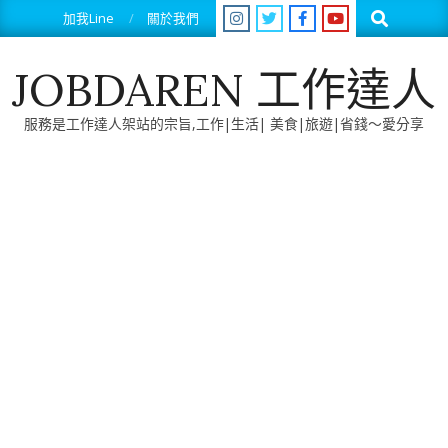
Skip
Search
加我Line
關於我們
to
content
JOBDAREN 工作達人
服務是工作達人架站的宗旨,工作|生活| 美食|旅遊|省錢～愛分享
Primary
Navigation
Menu