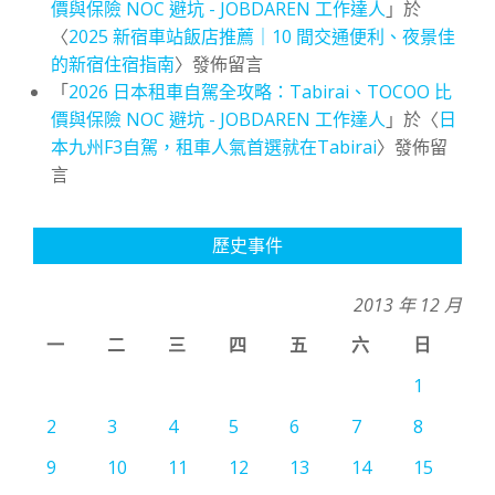
價與保險 NOC 避坑 - JOBDAREN 工作達人
」於
〈
2025 新宿車站飯店推薦｜10 間交通便利、夜景佳
的新宿住宿指南
〉發佈留言
「
2026 日本租車自駕全攻略：Tabirai、TOCOO 比
價與保險 NOC 避坑 - JOBDAREN 工作達人
」於〈
日
本九州F3自駕，租車人氣首選就在Tabirai
〉發佈留
言
歷史事件
2013 年 12 月
一
二
三
四
五
六
日
1
2
3
4
5
6
7
8
9
10
11
12
13
14
15