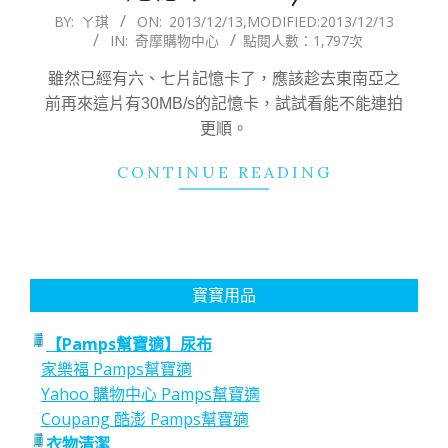
2013-
BY:
ㄚ琪
ON:
2013/12/13
,MODIFIED:
2013/12/13
IN:
奇摩購物中心
點閱人數：1,797次
12-
13
雖然已經有六、七片記憶卡了，應該趁去東南亞之
前再來這片有30MB/s的記憶卡，試試看能不能連拍
更順。
CONTINUE READING
寶寶用品
【Pamps幫寶適】尿布
家樂福 Pamps幫寶適
Yahoo 購物中心 Pamps幫寶適
Coupang 酷澎 Pamps幫寶適
衣物清潔