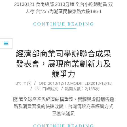
13
20130121 食尚總部 2013分鐘 全台小吃總動員 双
人徐 台北市內湖區民權東路六段186-1
CONTINUE READING
經濟部商業司舉辦聯合成果
發表會，展現商業創新力及
競爭力
2013-
BY:
ㄚ琪
ON:
2013/12/13
,MODIFIED:
2013/12/13
IN:
口碑貼文
點閱人數：2,165次
12-
13
隨 著全球產業與經濟結構重整、實體與虛擬銷售通
路及消費習慣的快速改變，台灣傳統商業經營方式
已無法滿足
CONTINUE READING