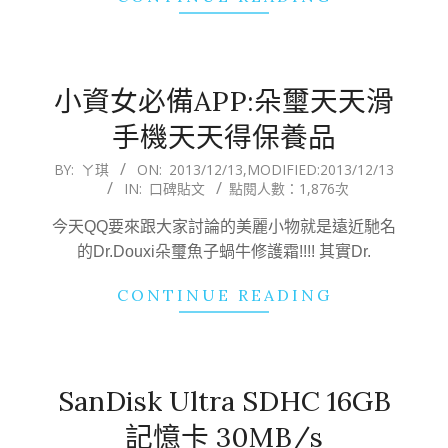
小資女必備APP:朵璽天天滑
手機天天得保養品
2013-
BY:
ㄚ琪
ON:
2013/12/13
,MODIFIED:
2013/12/13
IN:
口碑貼文
點閱人數：1,876次
12-
13
今天QQ要來跟大家討論的美麗小物就是遠近馳名
的Dr.Douxi朵璽魚子蝸牛修護霜!!!! 其實Dr.
CONTINUE READING
SanDisk Ultra SDHC 16GB
記憶卡 30MB/s