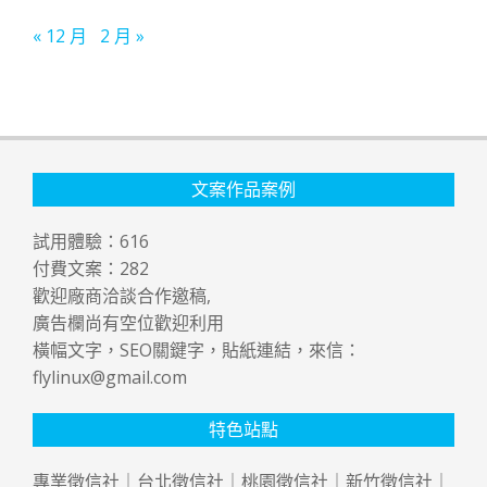
« 12 月
2 月 »
文案作品案例
試用體驗：
616
付費文案：
282
歡迎廠商洽談合作邀稿,
廣告欄尚有空位歡迎利用
橫幅文字，SEO關鍵字，貼紙連結，來信：
flylinux@gmail.com
特色站點
專業
徵信社
｜
台北徵信社
｜
桃園徵信社
｜
新竹徵信社
｜