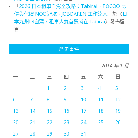
「
2026 日本租車自駕全攻略：Tabirai、TOCOO 比
價與保險 NOC 避坑 - JOBDAREN 工作達人
」於〈
日
本九州F3自駕，租車人氣首選就在Tabirai
〉發佈留
言
歷史事件
2014 年 1 月
一
二
三
四
五
六
日
1
2
3
4
5
6
7
8
9
10
11
12
13
14
15
16
17
18
19
20
21
22
23
24
25
26
27
28
29
30
31