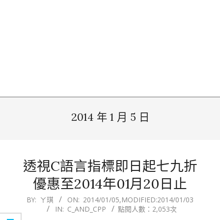
2014 年 1 月 5 日
透視C語言指標即日起七九折
優惠至2014年01月20日止
2014-
BY:
ㄚ琪
ON:
2014/01/05
,MODIFIED:
2014/01/03
IN:
C_AND_CPP
點閱人數：2,053次
01-