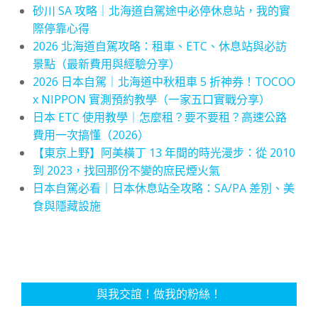
砂川 SA 攻略｜北海道自駕途中必停休息站，我的實
際停靠心得
2026 北海道自駕攻略：租車、ETC、休息站與必訪
景點（最新費用與經驗分享）
2026 日本自駕｜北海道中秋租車 5 折神券！TOCOO
x NIPPON 實測預約教學（一家五口實戰分享）
日本 ETC 使用教學｜怎麼租？要不要租？高速公路
費用一次搞懂（2026）
【東京上野】阿美橫丁 13 年間的時光漫步：從 2010
到 2023，找回那份不變的庶民煙火氣
日本自駕必看｜日本休息站全攻略：SA/PA 差別、美
食與隱藏設施
與我交誼！做我的粉絲！