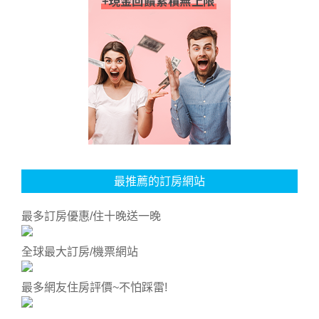
最推薦的訂房網站
最多訂房優惠/住十晚送一晚
全球最大訂房/機票網站
最多網友住房評價~不怕踩雷!