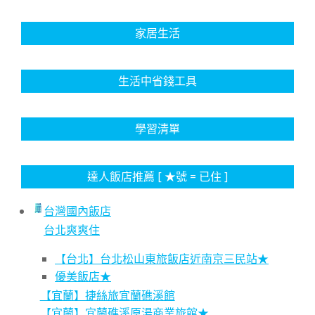
家居生活
生活中省錢工具
學習清單
達人飯店推薦 [ ★號 = 已住 ]
台灣國內飯店
台北爽爽住
【台北】台北松山東旅飯店近南京三民站★
優美飯店★
【宜蘭】捷絲旅宜蘭礁溪館
【宜蘭】宜蘭礁溪原湯商業旅館★