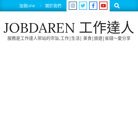
Skip
Search
加我Line
關於我們
to
content
JOBDAREN 工作達人
服務是工作達人架站的宗旨,工作|生活| 美食|旅遊|省錢～愛分享
Primary
Navigation
Menu