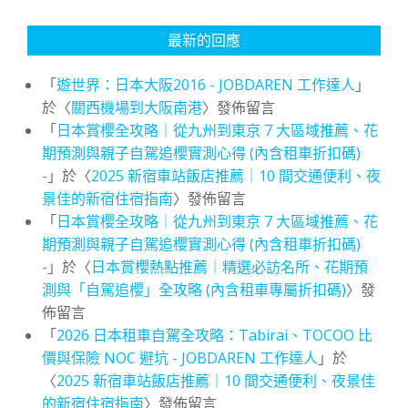
最新的回應
「
遊世界：日本大阪2016 - JOBDAREN 工作達人
」
於〈
關西機場到大阪南港
〉發佈留言
「
日本賞櫻全攻略｜從九州到東京 7 大區域推薦、花
期預測與親子自駕追櫻實測心得 (內含租車折扣碼)
-
」於〈
2025 新宿車站飯店推薦｜10 間交通便利、夜
景佳的新宿住宿指南
〉發佈留言
「
日本賞櫻全攻略｜從九州到東京 7 大區域推薦、花
期預測與親子自駕追櫻實測心得 (內含租車折扣碼)
-
」於〈
日本賞櫻熱點推薦｜精選必訪名所、花期預
測與「自駕追櫻」全攻略 (內含租車專屬折扣碼)
〉發
佈留言
「
2026 日本租車自駕全攻略：Tabirai、TOCOO 比
價與保險 NOC 避坑 - JOBDAREN 工作達人
」於
〈
2025 新宿車站飯店推薦｜10 間交通便利、夜景佳
的新宿住宿指南
〉發佈留言