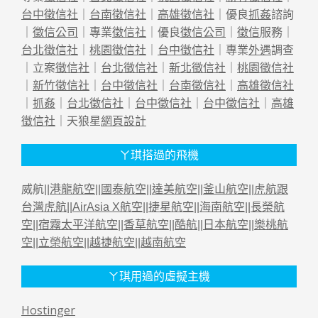
台中徵信社
｜
台南徵信社
｜
高雄徵信社
｜優良
抓姦
諮詢
｜
徵信公司
｜專業
徵信社
｜優良
徵信公司
｜
徵信
服務｜
台北徵信社
｜
桃園徵信社
｜
台中徵信社
｜專業
外遇
調查
｜立案
徵信社
｜
台北徵信社
｜
新北徵信社
｜
桃園徵信社
｜
新竹徵信社
｜
台中徵信社
｜
台南徵信社
｜
高雄徵信社
｜
抓姦
｜
台北徵信社
｜
台中徵信社
｜
台中徵信社
｜
高雄
徵信社
｜天狼星
網頁設計
ㄚ琪搭過的飛機
威航||
港龍航空
||
國泰航空
||
達美航空
||
釜山航空
||
虎航跟
台灣虎航
||
AirAsia X航空
||
捷星航空
||
海南航空
||
長榮航
空
||
宿霧太平洋航空
||
香草航空
||
酷航
||
日本航空
||
樂桃航
空
||
立榮航空
||
越捷航空
||
越南航空
ㄚ琪用過的虛擬主機
Hostinger