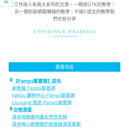
05
工作達人有兩大系列的文章，一類是GTK的教學，
另一類則是網路賺錢的教學，不過C語言的教學我
們也有分享
CONTINUE READING
寶寶用品
【Pamps幫寶適】尿布
家樂福 Pamps幫寶適
Yahoo 購物中心 Pamps幫寶適
Coupang 酷澎 Pamps幫寶適
衣物清潔
清淨海健康呵護天然洗衣精
清淨海小麥精華奶瓶食器清潔慕斯