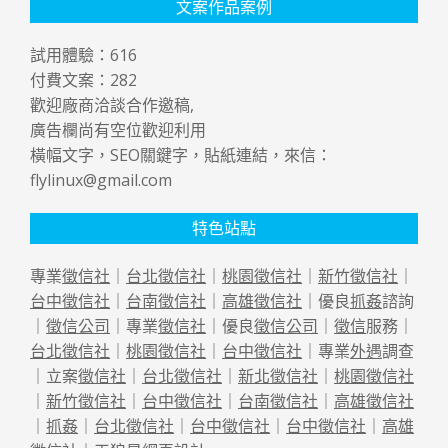
文案作品案例
試用體驗：
616
付費文案：
282
歡迎廠商洽談合作邀稿,
廣告欄尚有空位歡迎利用
橫幅文字，SEO關鍵字，貼紙連結，來信：
flylinux@gmail.com
特色站點
專業
徵信社
｜
台北徵信社
｜
桃園徵信社
｜
新竹徵信社
｜
台中徵信社
｜
台南徵信社
｜
高雄徵信社
｜優良
抓姦
諮詢
｜
徵信公司
｜專業
徵信社
｜優良
徵信公司
｜
徵信
服務｜
台北徵信社
｜
桃園徵信社
｜
台中徵信社
｜專業
外遇
調查
｜立案
徵信社
｜
台北徵信社
｜
新北徵信社
｜
桃園徵信社
｜
新竹徵信社
｜
台中徵信社
｜
台南徵信社
｜
高雄徵信社
｜
抓姦
｜
台北徵信社
｜
台中徵信社
｜
台中徵信社
｜
高雄