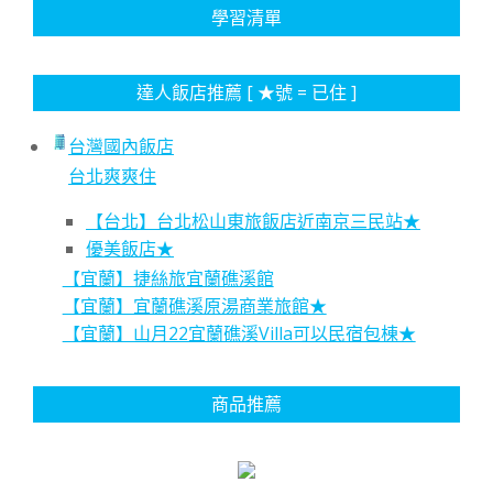
學習清單
達人飯店推薦 [ ★號 = 已住 ]
台灣國內飯店
台北爽爽住
【台北】台北松山東旅飯店近南京三民站★
優美飯店★
【宜蘭】捷絲旅宜蘭礁溪館
【宜蘭】宜蘭礁溪原湯商業旅館★
【宜蘭】山月22宜蘭礁溪Villa可以民宿包棟★
商品推薦