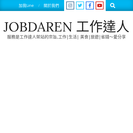
Skip
Search
加我Line
關於我們
to
content
JOBDAREN 工作達人
服務是工作達人架站的宗旨,工作|生活| 美食|旅遊|省錢～愛分享
Primary
Navigation
Menu