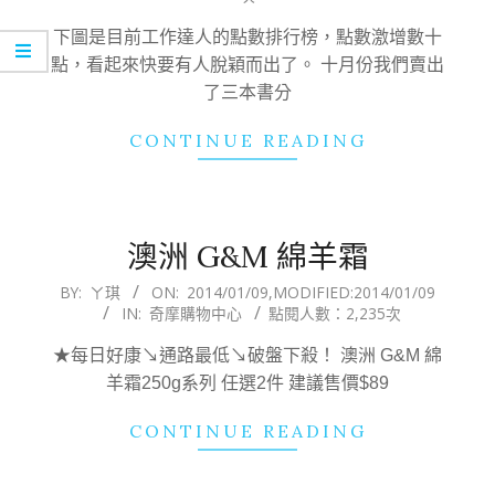
09
下圖是目前工作達人的點數排行榜，點數激增數十
點，看起來快要有人脫穎而出了。 十月份我們賣出
了三本書分
CONTINUE READING
澳洲 G&M 綿羊霜
2014-
BY:
ㄚ琪
ON:
2014/01/09
,MODIFIED:
2014/01/09
IN:
奇摩購物中心
點閱人數：2,235次
01-
09
★每日好康↘通路最低↘破盤下殺！ 澳洲 G&M 綿
羊霜250g系列 任選2件 建議售價$89
CONTINUE READING