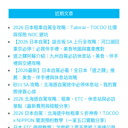
近期文章
2026 日本租車自駕全攻略：Tabirai、TOCOO 比價
與保險 NOC 避坑
【2026 日本自駕】談合坂 SA 上行全攻略：河口湖回
東京必停！必買伴手禮、美食地圖與塞車應對
道之驛阿蘇介紹｜九州自駕必訪休息站，美食、伴手
禮與交通攻略
【2026最新】日本自駕必看！全日本「道之驛」推
薦：美食、伴手禮與休息站攻略
砂川 SA 攻略｜北海道自駕途中必停休息站，我的實
際停靠心得
2026 北海道自駕攻略：租車、ETC、休息站與必訪
景點（最新費用與經驗分享）
2026 日本自駕｜北海道中秋租車 5 折神券！TOCOO
x NIPPON 實測預約教學（一家五口實戰分享）
日本 ETC 使用教學｜怎麼租？要不要租？高速公路