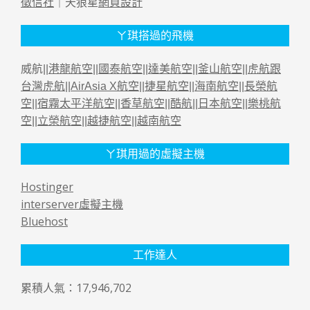
徵信社
｜天狼星
網頁設計
ㄚ琪搭過的飛機
威航||
港龍航空
||
國泰航空
||
達美航空
||
釜山航空
||
虎航跟
台灣虎航
||
AirAsia X航空
||
捷星航空
||
海南航空
||
長榮航
空
||
宿霧太平洋航空
||
香草航空
||
酷航
||
日本航空
||
樂桃航
空
||
立榮航空
||
越捷航空
||
越南航空
ㄚ琪用過的虛擬主機
Hostinger
interserver虛擬主機
Bluehost
工作達人
累積人氣：17,946,702