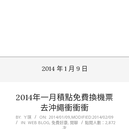
2014 年 1 月 9 日
2014年一月積點免費換機票
去沖繩衝衝衝
2014-
BY:
ㄚ琪
ON:
2014/01/09
,MODIFIED:
2014/02/09
IN:
WEB BLOG
,
免費好康
,
閒聊
點閱人數：2,872
01-
次