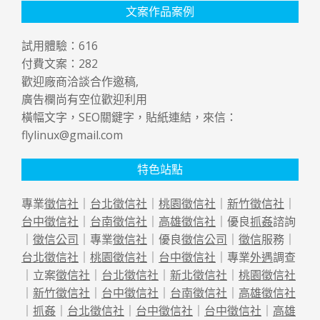
文案作品案例
試用體驗：
616
付費文案：
282
歡迎廠商洽談合作邀稿,
廣告欄尚有空位歡迎利用
橫幅文字，SEO關鍵字，貼紙連結，來信：
flylinux@gmail.com
特色站點
專業
徵信社
｜
台北徵信社
｜
桃園徵信社
｜
新竹徵信社
｜
台中徵信社
｜
台南徵信社
｜
高雄徵信社
｜優良
抓姦
諮詢
｜
徵信公司
｜專業
徵信社
｜優良
徵信公司
｜
徵信
服務｜
台北徵信社
｜
桃園徵信社
｜
台中徵信社
｜專業
外遇
調查
｜立案
徵信社
｜
台北徵信社
｜
新北徵信社
｜
桃園徵信社
｜
新竹徵信社
｜
台中徵信社
｜
台南徵信社
｜
高雄徵信社
｜
抓姦
｜
台北徵信社
｜
台中徵信社
｜
台中徵信社
｜
高雄