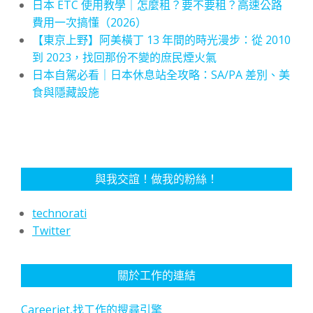
日本 ETC 使用教學｜怎麼租？要不要租？高速公路
費用一次搞懂（2026）
【東京上野】阿美橫丁 13 年間的時光漫步：從 2010
到 2023，找回那份不變的庶民煙火氣
日本自駕必看｜日本休息站全攻略：SA/PA 差別、美
食與隱藏設施
與我交誼！做我的粉絲！
technorati
Twitter
關於工作的連結
Careerjet,找工作的搜尋引擎