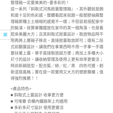
整理箱一定要美美的~要多彩的！
這一系列『斜取式河馬掀蓋整理箱』，其外觀就是飽
和度十足的色彩感，整體看起來就跟一般塑膠抽屜整
理箱那種土土暗暗的感覺不一樣；不但容易搭配家中
的裝潢，就算單獨擺放在家中的某一個角落，也是看
起來美麗大方；且其斜取式掀蓋設計，取放物品時不
用再將上層箱子移走，直接掀蓋取放即可；還有二段
式前翻蓋設計，讓我們在拿東西時不用一手拿一手還
要扶著上蓋，單手直接取放超方便；再加上多種大小
尺寸的設計，讓收納管理及使用上更有效率更靈活；
時尚新穎造型，配合藍／綠／紅／黑 四色可選，創
新混搭風格；實在是一款實用又大方的塑膠層櫃；值
得強烈推薦！！
<產品特色>
■ 斜取式上蓋設計 收拿更方便
■ 可堆疊 衣櫃內鐵鉻架上均適用
■ 多彩多尺寸設計 使用更靈活