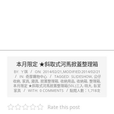
本月限定 ★斜取式河馬掀蓋整理箱
BY:
ㄚ琪
ON:
2014/02/21
,MODIFIED:
2014/02/21
IN:
奇摩購物中心
TAGGED:
SLIDESHOW
,
公仔
收納
,
家具
,
寢具
,
掀蓋整理箱
,
收納用品
,
收納箱
,
整理箱
,
本月限定 ★斜取式河馬掀蓋整理箱(50L)三入-特大
,
臥室
家具
WITH:
0 COMMENTS
點閱人數：1,718次
Rate this post