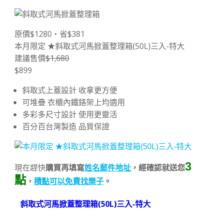
原價$1280‧省$381
本月限定 ★斜取式河馬掀蓋整理箱(50L)三入-特大
建議售價
$1,680
$899
斜取式上蓋設計 收拿更方便
可堆疊 衣櫃內鐵鉻架上均適用
多彩多尺寸設計 使用更靈活
百分百台灣製造 品質保證
3
現在趕快
購買再填寫
姓名郵件地址
，經確認就送您
點
，
積點可以免費找樂子
。
斜取式河馬掀蓋整理箱(50L)三入-特大