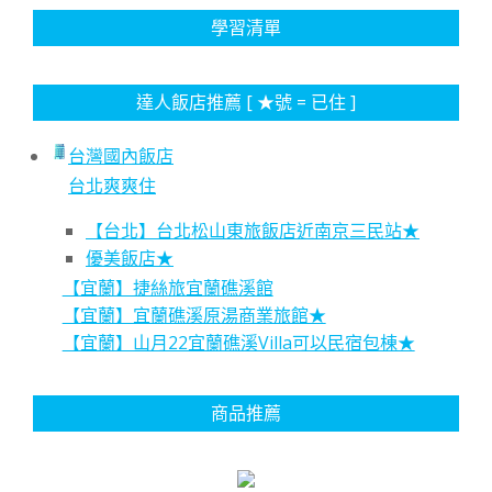
學習清單
達人飯店推薦 [ ★號 = 已住 ]
台灣國內飯店
台北爽爽住
【台北】台北松山東旅飯店近南京三民站★
優美飯店★
【宜蘭】捷絲旅宜蘭礁溪館
【宜蘭】宜蘭礁溪原湯商業旅館★
【宜蘭】山月22宜蘭礁溪Villa可以民宿包棟★
商品推薦