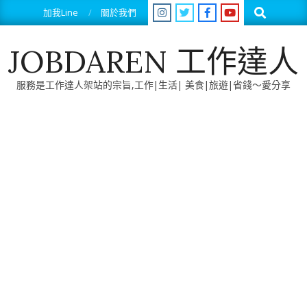
Skip
Search
加我Line
關於我們
to
content
JOBDAREN 工作達人
服務是工作達人架站的宗旨,工作|生活| 美食|旅遊|省錢～愛分享
Primary
Navigation
Menu