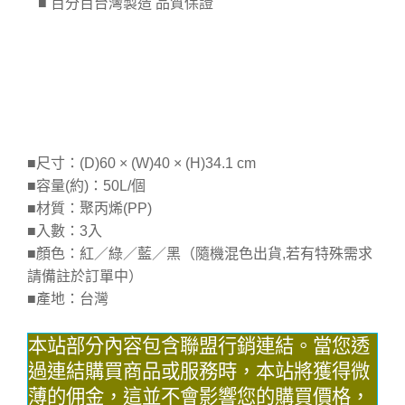
■ 百分百台灣製造 品質保證
■尺寸：(D)60 × (W)40 × (H)34.1 cm
■容量(約)：50L/個
■材質：聚丙烯(PP)
■入數：3入
■顏色：紅／綠／藍／黑（隨機混色出貨,若有特殊需求
請備註於訂單中）
■產地：台灣
本站部分內容包含聯盟行銷連結。當您透
過連結購買商品或服務時，本站將獲得微
薄的佣金，這並不會影響您的購買價格，