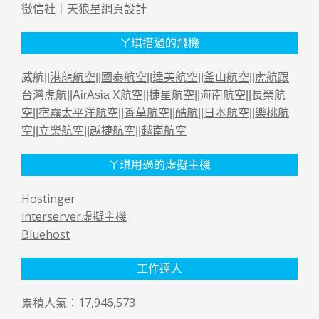
徵信社
｜天狼星
網頁設計
ㄚ琪搭過的飛機
威航||
港龍航空
||
國泰航空
||
達美航空
||
釜山航空
||
虎航跟
台灣虎航
||
AirAsia X航空
||
捷星航空
||
海南航空
||
長榮航
空
||
宿霧太平洋航空
||
香草航空
||
酷航
||
日本航空
||
樂桃航
空
||
立榮航空
||
越捷航空
||
越南航空
ㄚ琪用過的虛擬主機
Hostinger
interserver虛擬主機
Bluehost
工作達人
累積人氣：17,946,573