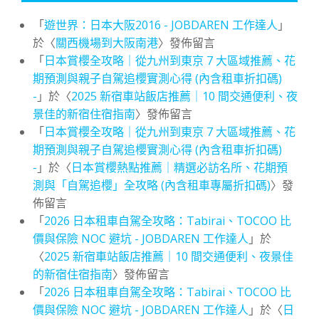
「
遊世界：日本大阪2016 - JOBDAREN 工作達人
」
於〈
關西機場到大阪南港
〉發佈留言
「
日本賞櫻全攻略｜從九州到東京 7 大區域推薦、花
期預測與親子自駕追櫻實測心得 (內含租車折扣碼)
-
」於〈
2025 新宿車站飯店推薦｜10 間交通便利、夜
景佳的新宿住宿指南
〉發佈留言
「
日本賞櫻全攻略｜從九州到東京 7 大區域推薦、花
期預測與親子自駕追櫻實測心得 (內含租車折扣碼)
-
」於〈
日本賞櫻熱點推薦｜精選必訪名所、花期預
測與「自駕追櫻」全攻略 (內含租車專屬折扣碼)
〉發
佈留言
「
2026 日本租車自駕全攻略：Tabirai、TOCOO 比
價與保險 NOC 避坑 - JOBDAREN 工作達人
」於
〈
2025 新宿車站飯店推薦｜10 間交通便利、夜景佳
的新宿住宿指南
〉發佈留言
「
2026 日本租車自駕全攻略：Tabirai、TOCOO 比
價與保險 NOC 避坑 - JOBDAREN 工作達人
」於〈
日