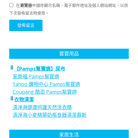
在
瀏覽器
中儲存顯示名稱、電子郵件地址及個人網站網址，以供
下次發佈留言時使用。
寶寶用品
【Pamps幫寶適】尿布
家樂福 Pamps幫寶適
Yahoo 購物中心 Pamps幫寶適
Coupang 酷澎 Pamps幫寶適
衣物清潔
清淨海健康呵護天然洗衣精
清淨海小麥精華奶瓶食器清潔慕斯
家居生活