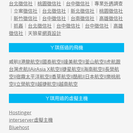
台北徵信社
｜
桃園徵信社
｜
台中徵信社
｜專業
外遇
調查
｜立案
徵信社
｜
台北徵信社
｜
新北徵信社
｜
桃園徵信社
｜
新竹徵信社
｜
台中徵信社
｜
台南徵信社
｜
高雄徵信社
｜
抓姦
｜
台北徵信社
｜
台中徵信社
｜
台中徵信社
｜
高雄
徵信社
｜天狼星
網頁設計
ㄚ琪搭過的飛機
威航||
港龍航空
||
國泰航空
||
達美航空
||
釜山航空
||
虎航跟
台灣虎航
||
AirAsia X航空
||
捷星航空
||
海南航空
||
長榮航
空
||
宿霧太平洋航空
||
香草航空
||
酷航
||
日本航空
||
樂桃航
空
||
立榮航空
||
越捷航空
||
越南航空
ㄚ琪用過的虛擬主機
Hostinger
interserver虛擬主機
Bluehost