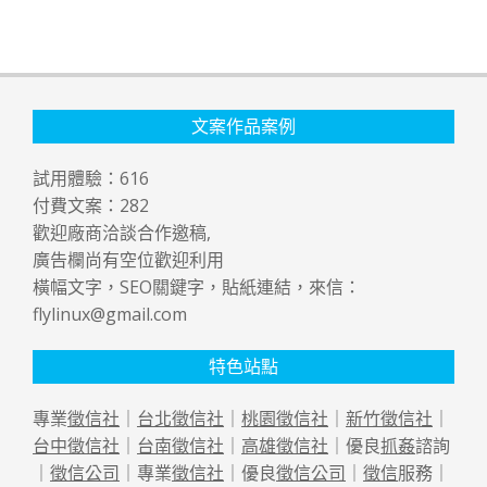
文案作品案例
試用體驗：
616
付費文案：
282
歡迎廠商洽談合作邀稿,
廣告欄尚有空位歡迎利用
橫幅文字，SEO關鍵字，貼紙連結，來信：
flylinux@gmail.com
特色站點
專業
徵信社
｜
台北徵信社
｜
桃園徵信社
｜
新竹徵信社
｜
台中徵信社
｜
台南徵信社
｜
高雄徵信社
｜優良
抓姦
諮詢
｜
徵信公司
｜專業
徵信社
｜優良
徵信公司
｜
徵信
服務｜