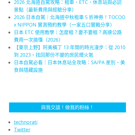
2026 北海道自駕攻略：租車、ETC、休息站與必訪
景點（最新費用與經驗分享）
2026 日本自駕｜北海道中秋租車 5 折神券！TOCOO
x NIPPON 實測預約教學（一家五口實戰分享）
日本 ETC 使用教學｜怎麼租？要不要租？高速公路
費用一次搞懂（2026）
【東京上野】阿美橫丁 13 年間的時光漫步：從 2010
到 2023，找回那份不變的庶民煙火氣
日本自駕必看｜日本休息站全攻略：SA/PA 差別、美
食與隱藏設施
與我交誼！做我的粉絲！
technorati
Twitter