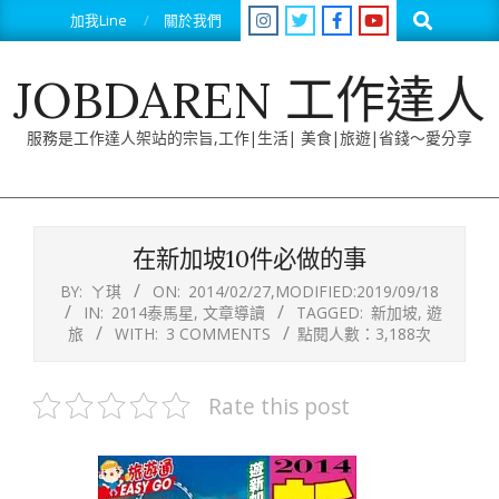
Skip
Search
加我Line
關於我們
to
content
JOBDAREN 工作達人
服務是工作達人架站的宗旨,工作|生活| 美食|旅遊|省錢～愛分享
Primary
Navigation
在新加坡10件必做的事
Menu
BY:
ㄚ琪
ON:
2014/02/27
,MODIFIED:
2019/09/18
IN:
2014泰馬星
,
文章導讀
TAGGED:
新加坡
,
遊
旅
WITH:
3 COMMENTS
點閱人數：3,188次
Rate this post