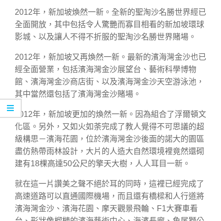
2012年，新加坡煥然一新。全新的聖淘沙名勝世界經已
全面開放，其中包括令人驚艷而寡目相看的新加坡環球
影城、以及讓人不得不折服的聖淘沙名勝世界賭場。
2012年，新加坡又再煥然一新。最新的濱海灣金沙也已
經全面營業，包括濱海灣金沙展望台、藝術科學博物
館、濱海灣金沙商店街、以及濱海灣金沙天空游泳池，
其中當然還包括了濱海灣金沙賭場。
2012年，新加坡更加的煥然一新。因為組合了浮爾頓文
化區。另外，又如火如荼完成了教人覺得不可思議的超
級構思－濱海花園，位於濱海灣金沙後面的諾大的園區
盡仿熱帶雨林設計，大片的人造大自然環境裡竟然還砌
建有18棵高達50公尺的擎天大樹，人人耳目一新。
就在這一片讚美之聲不絕於耳的同時，這裡已經完成了
高速道路可以直通國際機場，而且還有橋樑和人行道將
濱海灣金沙、濱海花園、摩天觀景飛輪、F1大賽車看
台、形狀像榴槤的濱海藝術中心、海濱長廊、魚尾獅公