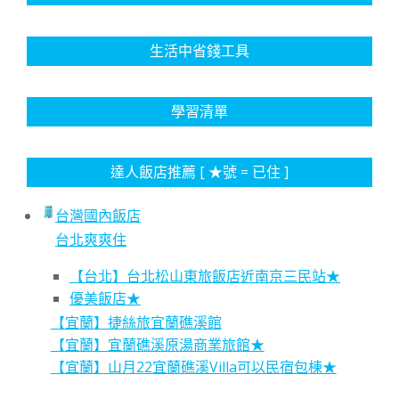
生活中省錢工具
學習清單
達人飯店推薦 [ ★號 = 已住 ]
台灣國內飯店
台北爽爽住
【台北】台北松山東旅飯店近南京三民站★
優美飯店★
【宜蘭】捷絲旅宜蘭礁溪館
【宜蘭】宜蘭礁溪原湯商業旅館★
【宜蘭】山月22宜蘭礁溪Villa可以民宿包棟★